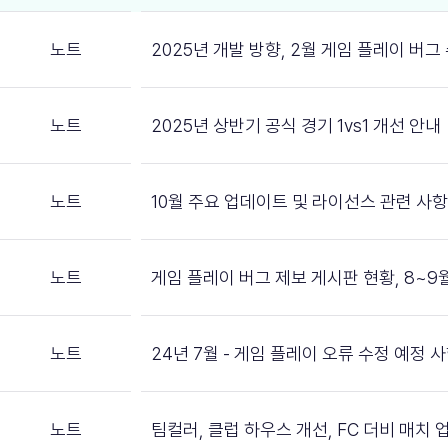
노트
2025년 개발 방향, 2월 게임 플레이 버그
노트
2025년 상반기 공식 경기 1vs1 개선 안내
노트
10월 주요 업데이트 및 라이선스 관련 사항
노트
게임 플레이 버그 제보 게시판 현황, 8~9
노트
24년 7월 - 게임 플레이 오류 수정 예정 
노트
팀컬러, 클럽 하우스 개선, FC 더비 매치