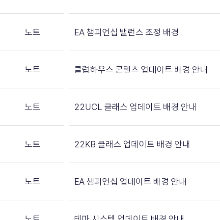
노트
EA 챔피언십 밸런스 조정 배경
노트
클럽하우스 콘텐츠 업데이트 배경 안내
노트
22UCL 클래스 업데이트 배경 안내
노트
22KB 클래스 업데이트 배경 안내
노트
EA 챔피언십 업데이트 배경 안내
노트
테마 시스템 업데이트 배경 안내