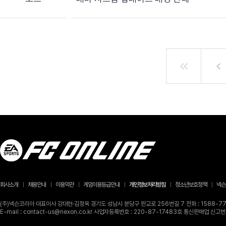
회사소개
채용안내
이용약관
게임이용등급안내
개인정보처리방침
청소년보호정책
넥슨
(주)넥슨코리아 대표이사 강대현·김정욱 경기도 성남시 분당구 판교로 256번길 7 전화 : 1588-770
E-mail : contact-us@nexon.co.kr 사업자등록번호 : 220-87-17483호 통신판매업 신