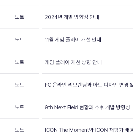
노트
2024년 개발 방향성 안내
노트
11월 게임 플레이 개선 안내
노트
게임 플레이 개선 방향 안내
노트
FC 온라인 리브랜딩과 아트 디자인 변경 &
노트
9th Next Field 현황과 추후 개발 방향성
노트
ICON The Moment와 ICON 재평가 배