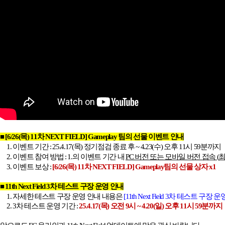
■
[6/26(
목
) 11
차
NEXT FIELD] Gameplay
팀의 선물 이벤트 안내
1.
이벤트 기간
: 25.4.17(
목
)
정기점검 종료 후
~ 4.23(
수
)
오후
11
시
59
분까지
2.
이벤트 참여 방법
: 1.
의 이벤트 기간 내
PC
버전 또는 모바일 버전 접속
(
3.
이벤트 보상
:
[6/26(
목
) 11
차
NEXT FIELD] Gameplay
팀의 선물 상자
x1
■
11th Next Field 3
차 테스트 구장 운영 안내
1.
자세한 테스트 구장 운영 안내 내용은
[11th Next Field 3
차
테스트
구장
운
2. 3
차 테스트 운영 기간
:
25.4.17(
목
)
오전
9
시
~ 4.20(
일
)
오후
11
시
59
분까지