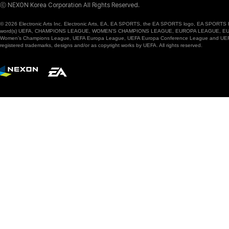
ⓒ NEXON Korea Corporation All Rights Reserved.
© 2026 Electronic Arts Inc. Electronic Arts, EA, EA SPORTS, the EA SPORTS logo, EA SPORTS FC
word(s) UEFA, CHAMPIONS LEAGUE, WOMEN’S CHAMPIONS LEAGUE, EUROPA LEAGUE, EUROPA
Women’s Champions League, UEFA Europa League, UEFA Europa Conference League and UEFA Supe
registered trademarks, designs and/or as copyright works by UEFA. All rights reserved.