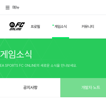
메뉴
프로필
게임소식
커뮤니티
게임소식
스쿼드
공지사항
추천
경기 기록
개발자 노트
자유
이적시장
NEXT FIELD
팁
EA SPORTS FC ONLINE의 새로운 소식을 만나보세요.
커뮤니티
업데이트
질문
친구
이벤트
클럽홍보
방명록
유저 가이드
게임 플레이 버그 제보
구단주 정보
신규 전술 가이드
FC톡
공지사항
개발자 노트
설정
YOUR FIELD