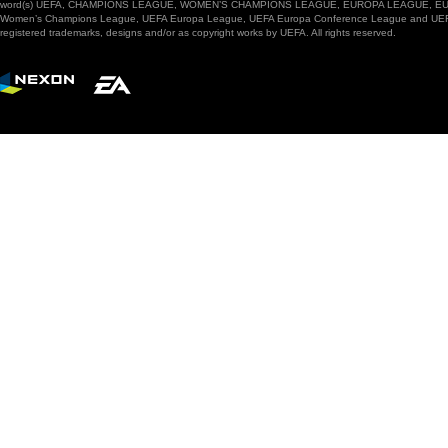
word(s) UEFA, CHAMPIONS LEAGUE, WOMEN’S CHAMPIONS LEAGUE, EUROPA LEAGUE, EUROPA
Women’s Champions League, UEFA Europa League, UEFA Europa Conference League and UEFA Supe
registered trademarks, designs and/or as copyright works by UEFA. All rights reserved.