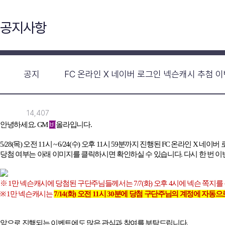
공지사항
공지
FC 온라인 X 네이버 로그인 넥슨캐시 추첨 
14,407
안녕하세요
.
GM
비
올라입니다
.
5/28(
목
)
오전
11
시
~ 6/24(
수
)
오후
11
시
59
분까지 진행된
FC
온라인
X
네이버 
당첨 여부는 아래 이미지를 클릭하시면 확인하실 수 있습니다
.
다시 한 번 
※ 1
만 넥슨캐시에 당첨된 구단주님들께서는
7/7(
화
)
오후
4
시에 넥슨 쪽지를
※ 1
만 넥슨캐시는
7/14(
화
)
오전
11
시
30
분에 당첨 구단주님의 계정에 자동으
앞으로 진행되는 이벤트에도 많은 관심과 참여를 부탁드립니다
.