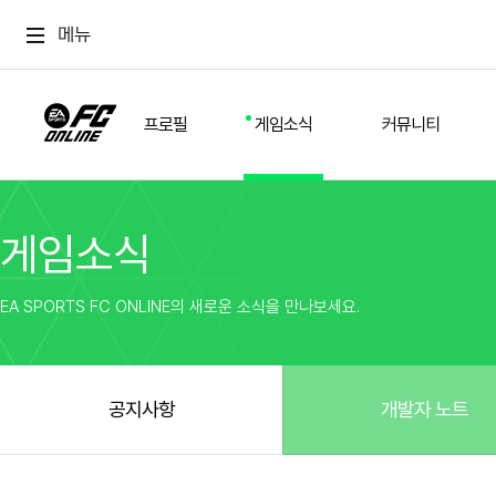
메뉴
프로필
게임소식
커뮤니티
게임소식
스쿼드
공지사항
추천
경기 기록
개발자 노트
자유
이적시장
NEXT FIELD
팁
EA SPORTS FC ONLINE의 새로운 소식을 만나보세요.
커뮤니티
업데이트
질문
친구
이벤트
클럽홍보
방명록
유저 가이드
게임 플레이 버그 제보
구단주 정보
신규 전술 가이드
FC톡
공지사항
개발자 노트
설정
YOUR FIELD