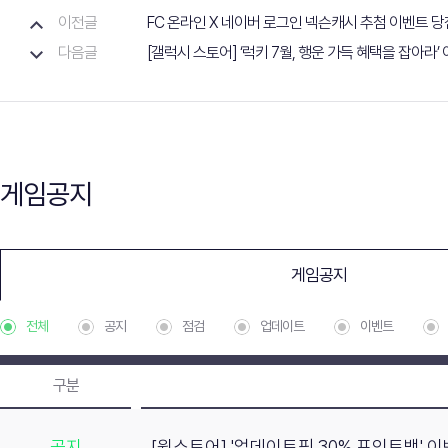
이전글
FC 온라인 X 네이버 로그인 넥슨캐시 추첨 이벤트 
다음글
[갤럭시 스토어] ‘럭키 7월, 행운 가득 혜택을 잡아라’
게임공지
게임공지
전체
공지
점검
업데이트
이벤트
구분
공지
[원스토어] '업데이트픽 30% 포인트백' 