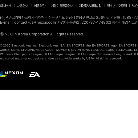
회사소개
채용안내
이용약관
게임이용등급안내
개인정보처리방침
청소년보호정책
넥슨
(주)넥슨코리아 대표이사 강대현·김정욱 경기도 성남시 분당구 판교로 256번길 7 전화 : 1588-770
E-mail : contact-us@nexon.co.kr 사업자등록번호 : 220-87-17483호 통신판매업 신
ⓒ NEXON Korea Corporation All Rights Reserved.
© 2026 Electronic Arts Inc. Electronic Arts, EA, EA SPORTS, the EA SPORTS logo, EA SPORTS FC
word(s) UEFA, CHAMPIONS LEAGUE, WOMEN’S CHAMPIONS LEAGUE, EUROPA LEAGUE, EUROPA
Women’s Champions League, UEFA Europa League, UEFA Europa Conference League and UEFA Supe
registered trademarks, designs and/or as copyright works by UEFA. All rights reserved.