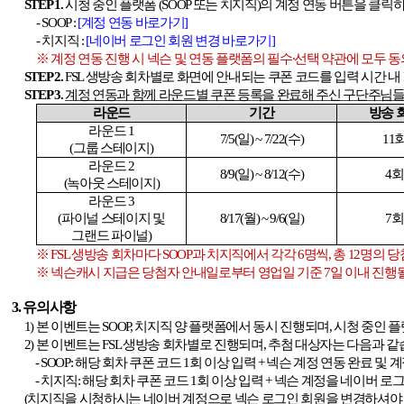
STEP 1.
시청 중인 플랫폼
(SOOP
또는 치지직
)
의 계정 연동 버튼을 클릭하
- SOOP :
[
계정
연동
바로가기]
-
치지직
:
[
네이버
로그인
회원
변경
바로가기]
※ 계정 연동 진행 시 넥슨 및 연동 플랫폼의 필수∙선택 약관에 모두 
STEP 2.
FSL
생방송 회차별로 화면에 안내되는 쿠폰 코드를 입력 시간 내
STEP 3.
계정 연동과 함께 라운드별 쿠폰 등록을 완료해 주신 구단주님들
라운드
기간
방송 
라운드
1
7/5(
일
) ~ 7/22(
수
)
11
(
그룹 스테이지
)
라운드
2
8/9(
일
) ~ 8/12(
수
)
4
회
(
녹아웃 스테이지
)
라운드
3
(
파이널 스테이지 및
8/17(
월
) ~ 9/6(
일
)
7
회
그랜드 파이널
)
※
FSL
생방송 회차마다
SOOP
과 치지직에서 각각
6
명씩
,
총
12
명의 당
※ 넥슨캐시 지급은 당첨자 안내일로부터 영업일 기준
7
일 이내 진행
3.
유의사항
1)
본 이벤트는
SOOP,
치지직 양 플랫폼에서 동시 진행되며
,
시청 중인 플
2)
본 이벤트는
FSL
생방송 회차별로 진행되며
,
추첨 대상자는 다음과 같
- SOOP:
해당 회차 쿠폰 코드
1
회 이상 입력
+
넥슨 계정 연동 완료 및 계
-
치지직
:
해당 회차 쿠폰 코드
1
회 이상 입력
+
넥슨 계정을 네이버 로그
(
치지직을 시청하시는 네이버 계정으로 넥슨 로그인 회원을 변경하셔야