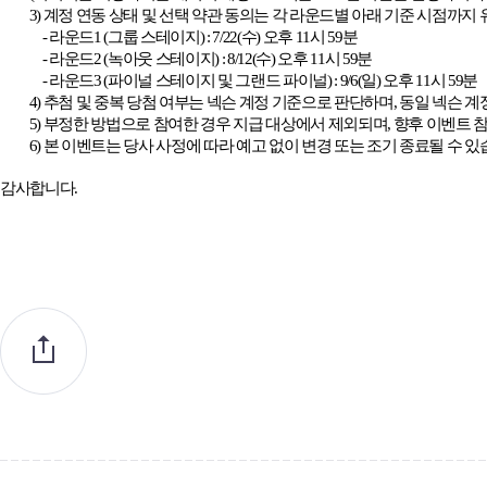
3)
계정 연동 상태 및 선택 약관 동의는 각 라운드별 아래 기준 시점까지
-
라운드
1 (
그룹 스테이지
) : 7/22(
수
)
오후
11
시
59
분
-
라운드
2 (
녹아웃 스테이지
) : 8/12(
수
)
오후
11
시
59
분
-
라운드
3 (
파이널 스테이지 및 그랜드 파이널
) : 9/6(
일
)
오후
11
시
59
분
4)
추첨 및 중복 당첨 여부는 넥슨 계정 기준으로 판단하며
,
동일 넥슨 계
5)
부정한 방법으로 참여한 경우 지급 대상에서 제외되며
,
향후 이벤트 
6)
본 이벤트는 당사 사정에 따라 예고 없이 변경 또는 조기 종료될 수 
감사합니다
.