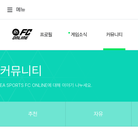
메뉴
프로필
게임소식
커뮤니티
커뮤니티
스쿼드
공지사항
추천
경기 기록
개발자 노트
자유
이적시장
NEXT FIELD
팁
EA SPORTS FC ONLINE에 대해 이야기 나누세요.
커뮤니티
업데이트
질문
친구
이벤트
클럽홍보
방명록
유저 가이드
게임 플레이 버그 제보
구단주 정보
신규 전술 가이드
FC톡
추천
자유
설정
YOUR FIELD