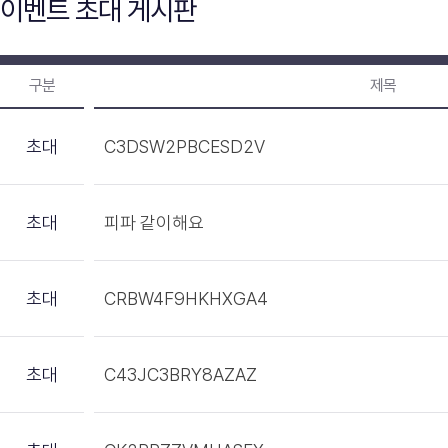
이벤트 초대 게시판
구분
제목
초대
C3DSW2PBCESD2V
초대
피파 같이해요
초대
CRBW4F9HKHXGA4
초대
C43JC3BRY8AZAZ