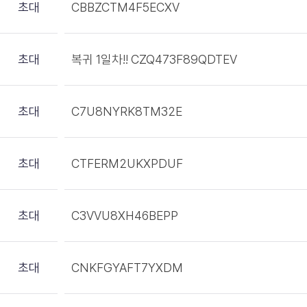
초대
CBBZCTM4F5ECXV
초대
복귀 1일차!! CZQ473F89QDTEV
초대
C7U8NYRK8TM32E
초대
CTFERM2UKXPDUF
초대
C3VVU8XH46BEPP
초대
CNKFGYAFT7YXDM