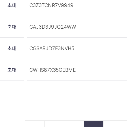
초대
C3Z3TCNR7V9949
초대
CAJ3D3J9JQ24WW
초대
CGSARJD7E3NVH5
초대
CWHS87X35GEBME