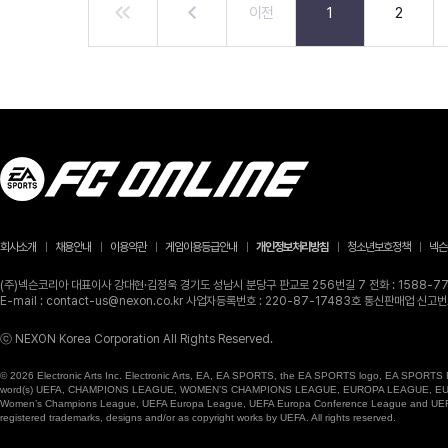
이전
1
2
회사소개
채용안내
이용약관
게임이용등급안내
개인정보처리방침
청소년보호정책
넥슨
(주)넥슨코리아 대표이사 강대현·김정욱 경기도 성남시 분당구 판교로 256번길 7 전화 : 1588-770
E-mail : contact-us@nexon.co.kr 사업자등록번호 : 220-87-17483호 통신판매업 신
ⓒ NEXON Korea Corporation All Rights Reserved.
© 2026 Electronic Arts Inc. Electronic Arts, EA, EA SPORTS, the EA SPORTS logo, EA SPORTS FC
word(s) UEFA, CHAMPIONS LEAGUE, WOMEN’S CHAMPIONS LEAGUE, EUROPA LEAGUE, EUROPA
Women’s Champions League, UEFA Europa League, UEFA Europa Conference League and UEFA Supe
registered trademarks, designs and/or as copyright works by UEFA. All rights reserved.