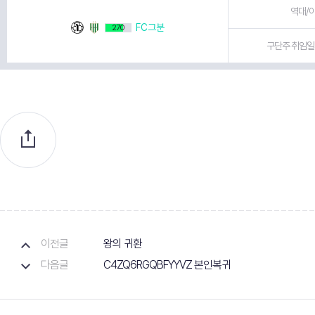
역대/이
FC그분
270
구단주 취임일 
이전글
왕의 귀환
다음글
C4ZQ6RGQBFYYVZ 본인복귀