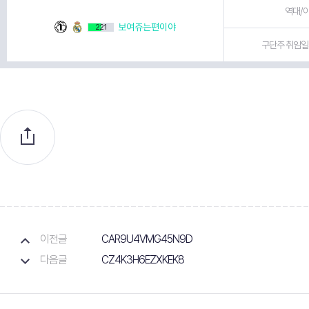
역대/이
보여쥬는편이야
221
구단주 취임일 
이전글
CAR9U4VMG45N9D
다음글
CZ4K3H6EZXKEK8