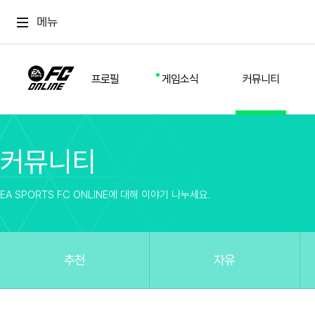
메뉴
프로필
게임소식
커뮤니티
커뮤니티
스쿼드
공지사항
추천
경기 기록
개발자 노트
자유
이적시장
NEXT FIELD
팁
EA SPORTS FC ONLINE에 대해 이야기 나누세요.
커뮤니티
업데이트
질문
친구
이벤트
클럽홍보
방명록
유저 가이드
게임 플레이 버그 제보
구단주 정보
신규 전술 가이드
FC톡
추천
자유
설정
YOUR FIELD