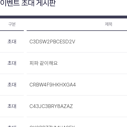
이벤트 초대 게시판
구분
제목
초대
C3DSW2PBCESD2V
초대
피파 같이해요
초대
CRBW4F9HKHXGA4
초대
C43JC3BRY8AZAZ