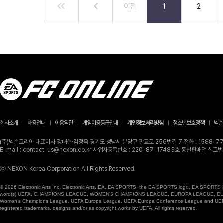
이전
1
2
회사소개
채용안내
이용약관
게임이용등급안내
개인정보처리방침
청소년보호정책
넥슨
(주)넥슨코리아 대표이사 강대현·김정욱 경기도 성남시 분당구 판교로 256번길 7 전화 : 1588-770
E-mail : contact-us@nexon.co.kr 사업자등록번호 : 220-87-17483호 통신판매업 신
ⓒ NEXON Korea Corporation All Rights Reserved.
© 2026 Electronic Arts Inc. Electronic Arts, EA, EA SPORTS, the EA SPORTS logo, EA SPORTS FC
word(s) UEFA, CHAMPIONS LEAGUE, WOMEN’S CHAMPIONS LEAGUE, EUROPA LEAGUE, EUROPA
Women’s Champions League, UEFA Europa League, UEFA Europa Conference League and UEFA Supe
registered trademarks, designs and/or as copyright works by UEFA. All rights reserved.