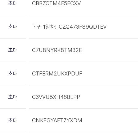
초대
CBBZCTM4F5ECXV
초대
복귀 1일차!! CZQ473F89QDTEV
초대
C7U8NYRK8TM32E
초대
CTFERM2UKXPDUF
초대
C3VVU8XH46BEPP
초대
CNKFGYAFT7YXDM