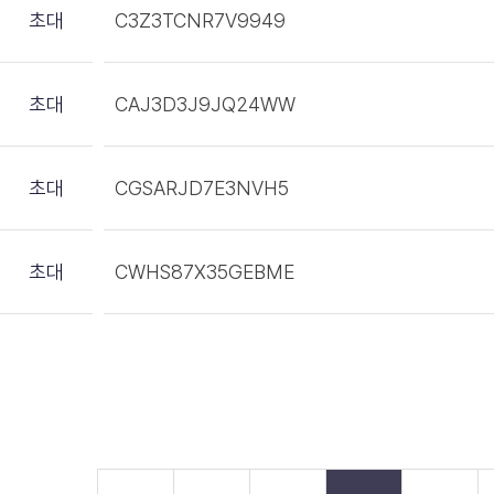
초대
C3Z3TCNR7V9949
초대
CAJ3D3J9JQ24WW
초대
CGSARJD7E3NVH5
초대
CWHS87X35GEBME