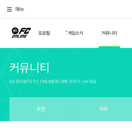
메뉴
프로필
게임소식
커뮤니티
커뮤니티
스쿼드
공지사항
추천
경기 기록
개발자 노트
자유
이적시장
NEXT FIELD
팁
EA SPORTS FC ONLINE에 대해 이야기 나누세요.
커뮤니티
업데이트
질문
친구
이벤트
클럽홍보
방명록
유저 가이드
게임 플레이 버그 제보
구단주 정보
신규 전술 가이드
FC톡
추천
자유
설정
YOUR FIELD