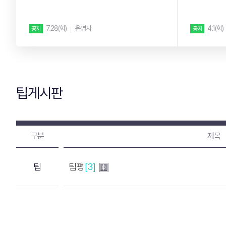
립니다. ...
부 잘못 ...
7.28(화)
운영자
4.1(화)
공지
공지
팁게시판
구분
제목
팁
팀평
[3]