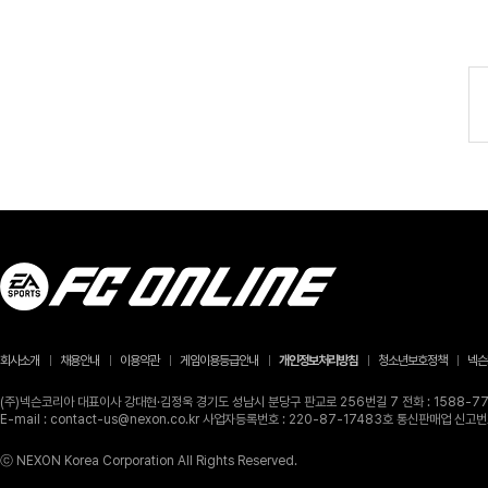
회사소개
채용안내
이용약관
게임이용등급안내
개인정보처리방침
청소년보호정책
넥슨
(주)넥슨코리아 대표이사 강대현·김정욱 경기도 성남시 분당구 판교로 256번길 7 전화 : 1588-770
E-mail : contact-us@nexon.co.kr 사업자등록번호 : 220-87-17483호 통신판매업 신
ⓒ NEXON Korea Corporation All Rights Reserved.