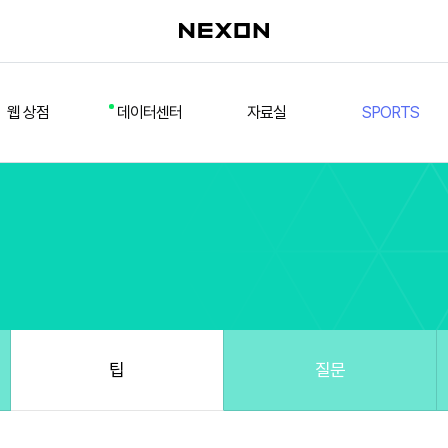
웹 상점
데이터센터
자료실
SPORTS
웹 상점
데일리 차트
다운로드/설치
FSL
멤버십
선수
테스트 구장
넥슨 풋볼
스페셜 상점
팀컬러/감독
Nexon Open API
FCA 대회 신청
마이페이지
랭킹
추가 정보
강화 부스트 도우미
훈련코치/특성 도우미
스쿼드 메이커
팁
질문
스쿼드 피드