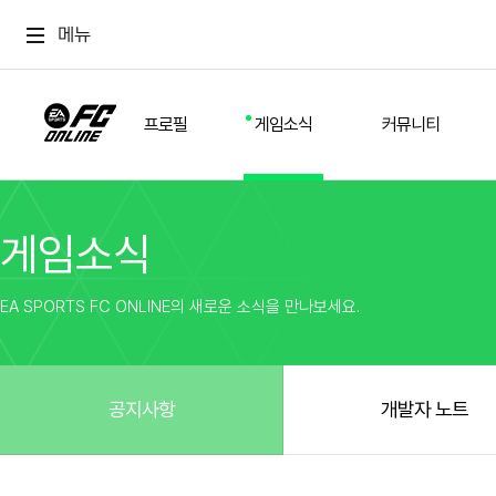
메뉴
프로필
게임소식
커뮤니티
게임소식
스쿼드
공지사항
추천
경기 기록
개발자 노트
자유
이적시장
NEXT FIELD
팁
EA SPORTS FC ONLINE의 새로운 소식을 만나보세요.
커뮤니티
업데이트
질문
친구
이벤트
클럽홍보
방명록
유저 가이드
게임 플레이 버그 제보
구단주 정보
신규 전술 가이드
FC톡
공지사항
개발자 노트
설정
YOUR FIELD