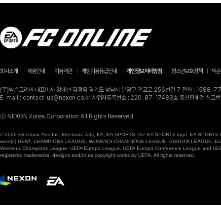
회사소개
채용안내
이용약관
게임이용등급안내
개인정보처리방침
청소년보호정책
넥슨
(주)넥슨코리아 대표이사 강대현·김정욱 경기도 성남시 분당구 판교로 256번길 7 전화 : 1588-770
E-mail : contact-us@nexon.co.kr 사업자등록번호 : 220-87-17483호 통신판매업 신
ⓒ NEXON Korea Corporation All Rights Reserved.
© 2026 Electronic Arts Inc. Electronic Arts, EA, EA SPORTS, the EA SPORTS logo, EA SPORTS FC
word(s) UEFA, CHAMPIONS LEAGUE, WOMEN’S CHAMPIONS LEAGUE, EUROPA LEAGUE, EUROPA
Women’s Champions League, UEFA Europa League, UEFA Europa Conference League and UEFA Supe
registered trademarks, designs and/or as copyright works by UEFA. All rights reserved.