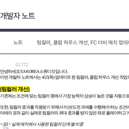
개발자 노트
노트
팀컬러, 클럽 하우스 개선, FC 더비 매치 업
52,772
안녕하세요
EA KOREA
스튜디오입니다
.
이번 개발자 노트에서는
4/25(
목
)
업데이트 된 팀컬러
,
클럽 하우스 개선 작업
[
팀컬러 개선
]
기존에는 조건에 맞는 팀컬러 중에서 가장 능력치 상승이 높은 것을 자동으
또한
,
팀컬러 효과를 적용받기 위해서 미션
/
도전 과제를 수행해야 하는 조건
아래의 표와 같이 실제로 팀컬러의 최대 효과를 받지 않은 채로 플레이하고
<
표
1>
실제 매치에서 사용된 팀컬러 단계 별 비중