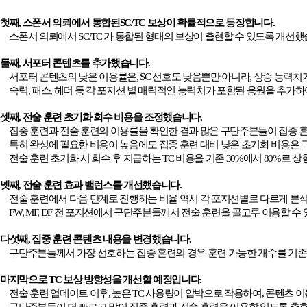
첫째
,
스폰서 의뢰에서 통합된
SC/TC
보상이 확률적으로 등장합니다
.
스폰서 의뢰에서
SC/TC
가 통합된 형태의 보상이 출현할 수 있도록 개선
둘째
,
서포터 콘텐츠를 추가했습니다
.
서포터 콘텐츠의 낮은 이용률은
, SC
선호도 낮음뿐만 아니라
,
상승 능력치
속력
,
패스
,
헤더 등 각 포지션 별 매력적인 능력치가 포함된 응원을 추가
셋째
,
전술 훈련 초기화 회수 비용을 조정했습니다
.
집중 훈련과 전술 훈련의 이용률을 확인한 결과 많은 구단주분들이 집중
특히 완성에 필요한 비용이 높음에도 집중 훈련 대비 낮은 초기화 비용은
전술 훈련 초기화 시 회수 후 지급하는
TC
비용을 기존
30%
에서
80%
로 상
넷째
,
전술 훈련 효과 밸런스를 개선했습니다
.
전술 훈련에서 다음 단계로 진행하는 비율 역시 각 포지션별로 다르게 
FW, MF, DF
전 포지션에서 구단주분들께서 전술 훈련을 골고루 이용할 수 
다섯째
,
집중 훈련 콘텐츠 내용을 변경했습니다
.
구단주분들께서 가장 선호하는 집중 훈련의 경우 훈련 가능한 개수를 기존
마지막으로
TC
보상 방향성을 개선할 예정입니다
.
전술 훈련 업데이트 이후
,
높은
TC
사용량이 압박으로 작용하여
,
콘텐츠 이