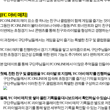
구단주분들이 더 빠르고 많이 집중 훈련과 전술 훈련을 이용할 있도록 추후
[FC
더비 매치
]
FC ONLINE
의 재미 요소 중 하나는 친구나 클럽원이 함께 게임을 즐기는 것
그동안
FC ONLINE
이 볼타 라이브나 아레나 협동
PVE
토너먼트와 같이 친구
이번에는 초청경기
1vs1
콘텐츠를 통해 친구와 라이벌을 형성하고 경쟁하는 
이 과정에서 구단주님들께서는 게임을 같이 즐기는 특별한 친구 및 클럽원을
'FC
더비 매치
'
를 진행하면서 경기 기록들을 쌓고 보여줌으로써
,
구단주님들에
또한 초청경기 접근성 강화를 위한 편의 기능도 추가하여 보다 편하게
FC
라
본 업데이트를 통해 구단주님들이
FC ONLINE
에서 더 많은 추억들을 만들
첫째
,
친한 친구 및 클럽원을
'FC
라이벌
'
로 지정해
, 'FC
더비 매치
'
를 진행하실
구단주님들께서
FC ONLINE
에 접속해 초청경기를 즐기신 기억을 되짚어 
구단주님들께서 이러한 친구
,
클럽원과의 특별한 관계를 구성하고 라이벌
둘째
, 'FC
더비 매치
'
로 쌓아 올린 기록들을 대시보드에서 확인하실 수 있습
구단주님들께서
FC
라이벌과 플레이한
'FC
더비 매치
'
기록들은 별도로 저
FC
라이벌과의 경기를 통해 쌓은 세부적인 기록을 확인할 수 있는 기능을 