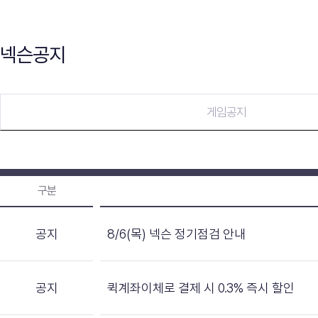
넥슨공지
게임공지
구분
공지
8/6(목) 넥슨 정기점검 안내
공지
퀵계좌이체로 결제 시 0.3% 즉시 할인