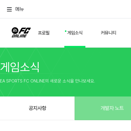
메뉴
프로필
게임소식
커뮤니티
게임소식
스쿼드
공지사항
추천
경기 기록
개발자 노트
자유
이적시장
NEXT FIELD
팁
EA SPORTS FC ONLINE의 새로운 소식을 만나보세요.
커뮤니티
업데이트
질문
친구
이벤트
클럽홍보
방명록
유저 가이드
게임 플레이 버그 제보
구단주 정보
신규 전술 가이드
FC톡
공지사항
개발자 노트
설정
YOUR FIELD