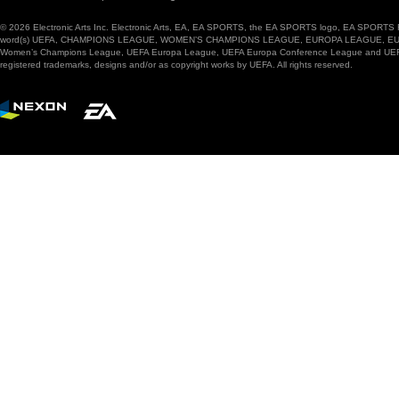
© 2026 Electronic Arts Inc. Electronic Arts, EA, EA SPORTS, the EA SPORTS logo, EA SPORTS FC
word(s) UEFA, CHAMPIONS LEAGUE, WOMEN’S CHAMPIONS LEAGUE, EUROPA LEAGUE, EUROPA
Women’s Champions League, UEFA Europa League, UEFA Europa Conference League and UEFA Supe
registered trademarks, designs and/or as copyright works by UEFA. All rights reserved.