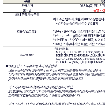
구분
8
운영 기간
26.5.14(목) 정기점검
쿨타임
운영 기간
최대 투입 가능 금액
아래
조건 만족 시,
효율이 40%p 상승
됩니다
- 강화 등급 5강 이상 선수 3명 포함
* BP-a ~ BP-f 최소 비율, 최대 비율 일괄 
효율 부스트 조건
* 선수-a ~ 선수-g 최소 비율, 최대 비율 일
* 선수BP-a ~ 선수BP-e 최소 비율, 최대 
* 8주년 스카우터 기본 효율은 기본 스카우
-
총 62개 클래스
NHD, TKI, TB, TT, GR, TC, HOT, COC, OTW, TKL,
획득 가능 클래스
BOE21, CFA, BTB, 22HEROES, FA, LOL, LN, SPL, R
CC, FCA, 23HW, JVA, DC, 24HEROES, 23NG, 23K
25HEROES, WB, NO.7, LE, CH, DCB, ICONS MAT
■ 8
주년 신규 스카우터 1종 추가 배경 안내
많은 구단주님께서 선수팩이나 트레이드, 에이전트를 통해 획득하셨던 선수가
이적시장에서 원활히 거래되지 않아 활용에 어려움을 겪고 계신 점을 해소해드리
[8
주년 신규 스카우터 1종]을 한시적으로 추가하게 되었습니다.
이 스카우터는 이적시장에서 직접 구매한 선수가 아닌,
24.8.29(
목) 정기점검 이후 선수팩/트레이드/에이전트에서 직접 획득하신 선수에
트레이드에 효율적으로 활용하실 수 있도록 설계되었습니다.
이번 조치가 구단 운영 과정에서의 답답함을 해소하는 데 실질적인 도움이 되기를