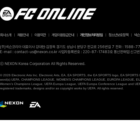
회사소개
채용안내
이용약관
게임이용등급안내
개인정보처리방침
청소년보호정책
넥슨
(주)넥슨코리아 대표이사 강대현·김정욱 경기도 성남시 분당구 판교로 256번길 7 전화 : 1588-770
E-mail : contact-us@nexon.co.kr 사업자등록번호 : 220-87-17483호 통신판매업 신
ⓒ NEXON Korea Corporation All Rights Reserved.
© 2026 Electronic Arts Inc. Electronic Arts, EA, EA SPORTS, the EA SPORTS logo, EA SPORTS FC
word(s) UEFA, CHAMPIONS LEAGUE, WOMEN’S CHAMPIONS LEAGUE, EUROPA LEAGUE, EUROPA
Women’s Champions League, UEFA Europa League, UEFA Europa Conference League and UEFA Supe
registered trademarks, designs and/or as copyright works by UEFA. All rights reserved.