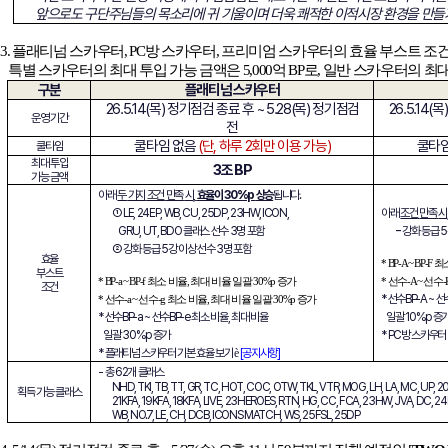
앞으로도 구단주님들의 목소리에 귀 기울이며 더욱 쾌적한 이적시장 환경을 만들
3.
플래티넘 스카우터, PC방 스카우터, 프리미엄 스카우터의 효율 부스트 조건
특별 스카우터의 최대 투입 가능 금액은 5,000억 BP로, 일반 스카우터의 최대 
구분
플래티넘 스카우터
26.5.14(
목) 정기점검 종료 후 ~ 5.28(목) 정기점검
26.5.14(
목)
운영 기간
전
쿨타임 없음
(
단, 하루 2회만 이용 가능)
쿨타
쿨타임
최대 투입
3
조 BP
가능 금액
아래
두
가지
조건
만족
시
,
효율이
30%p
상승
됩니다
.
①
LE, 24EP, WB, CU, 25DP, 23HW, ICON,
아래
조건
만족
시
-
GRU, UT, BDO
클래스 선수 3명 포함
강화
등급
5
②
강화
등급
5
강
이상
선수
3
명
포함
효율
* BP-A ~ BP-F
최
부스트
*
BP-a ~ BP-f
최소 비율
,
최대 비율 일괄
30%p
증가
*
선수
-A ~
선수
조건
*
선수
BP-A ~
선
*
선수
-a ~
선수
-g
최소 비율
,
최대 비율 일괄
30%p
증가
*
선수
BP-a ~
선수
BP-e
최소
비율
,
최대
비율
일괄
10%p
증
일괄
30%p
증가
* PC
방
스카우터
*
플래티넘
스카우터
기본
효율
보기
è
[
공지사항
]
-
총 62개 클래스
NHD, TKI, TB, TT, GR, TC, HOT, COC, OTW, TKL, VTR, MOG, LH, LA, MC, UP, 2
획득 가능 클래스
21KFA, 19KFA, 18KFA, LIVE, 23HEROES, RTN, HG, CC, FCA, 23HW, JVA, DC, 
WB, NO.7, LE, CH, DCB, ICONS MATCH, WS, 25FSL, 25DP