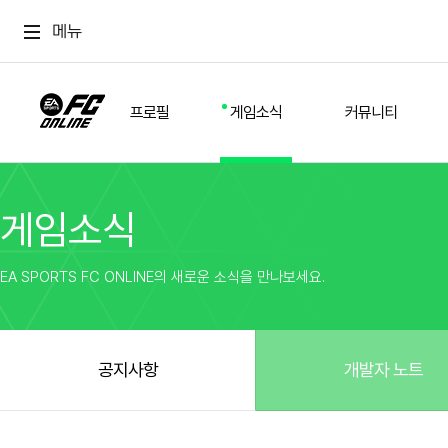
메뉴
프로필
게임소식
커뮤니티
게임소식
스쿼드
공지사항
추천
경기 기록
개발자 노트
자유
이적시장
NEXT FIELD
팁
EA SPORTS FC ONLINE의 새로운 소식을 만나보세요.
커뮤니티
업데이트
질문
친구
이벤트
클럽홍보
방명록
유저 가이드
게임 플레이 버그 제보
구단주 정보
신규 전술 가이드
FC톡
공지사항
개발자 노트
설정
YOUR FIELD