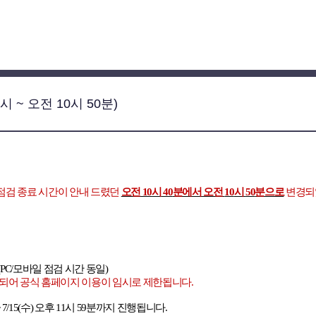
시 ~ 오전 10시 50분)
점검 종료 시간이 안내 드렸던
오전
10
시
40
분에서 오전
10
시
50
분으로
변경되
 (PC/
모바일 점검 시간 동일
)
행되어 공식 홈페이지 이용이 임시로 제한됩니다
.
 7/15(
수
)
오후
11
시
59
분까지 진행됩니다
.