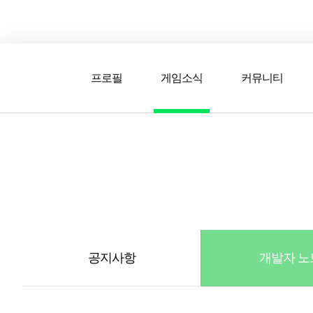
프로필
게임소식
커뮤니티
게임소식
스쿼드
공지사항
추천
경기 기록
개발자 노트
자유
이적시장
NEXT FIELD
팁
EA SPORTS FC ONLINE의 새로운 소식을 만나보세요.
커뮤니티
업데이트
질문
친구
이벤트
클럽홍보
방명록
유저 가이드
게임 플레이 버그 제
구단주 정보
신규 전술 가이드
FC톡
공지사항
개발자 노
설정
YOUR FIELD