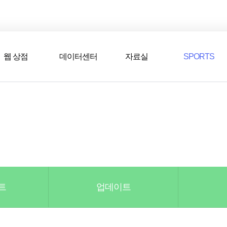
웹 상점
데이터센터
자료실
SPORTS
웹 상점
데일리 차트
다운로드/설치
FSL
멤버십
선수
테스트 구장
넥슨 풋볼
스페셜 상점
팀컬러/감독
Nexon Open API
FCA 대회 신청
마이페이지
랭킹
추가 정보
강화 부스트 도우미
보
훈련코치/특성 도우미
스쿼드 메이커
트
업데이트
스쿼드 피드