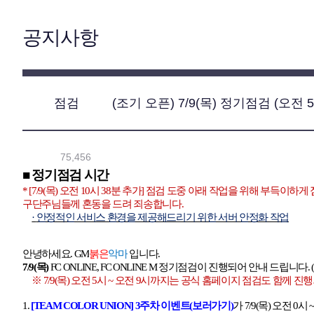
공지사항
점검
(조기 오픈) 7/9(목) 정기점검 (오전 5
75,456
■ 정기점검 시간
* [7/9(
목
)
오전
10
시
38
분 추가
]
점검 도중 아래 작업을 위해 부득이하게 
구단주님들께 혼동을 드려 죄송합니다
.
·
안정적인 서비스 환경을 제공해드리기 위한 서버 안정화 작업
안녕하세요
.
GM
붉은
악마
입니다
.
7/9(
목
)
FC ONLINE, FC ONLINE M
정기점검이 진행되어 안내 드립니다
.
※
7/9(
목
)
오전
5
시
~
오전
9
시까지는 공식 홈페이지 점검도 함께 진
1.
[TEAM COLOR UNION] 3
주차
이벤트(
보러가기)
가
7/9(
목
)
오전
0
시
~