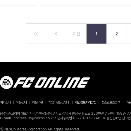
이전
1
2
회사소개
채용안내
이용약관
게임이용등급안내
개인정보처리방침
청소년보호정책
넥슨
(주)넥슨코리아 대표이사 강대현·김정욱 경기도 성남시 분당구 판교로 256번길 7 전화 : 1588-770
E-mail : contact-us@nexon.co.kr 사업자등록번호 : 220-87-17483호 통신판매업 신
ⓒ NEXON Korea Corporation All Rights Reserved.