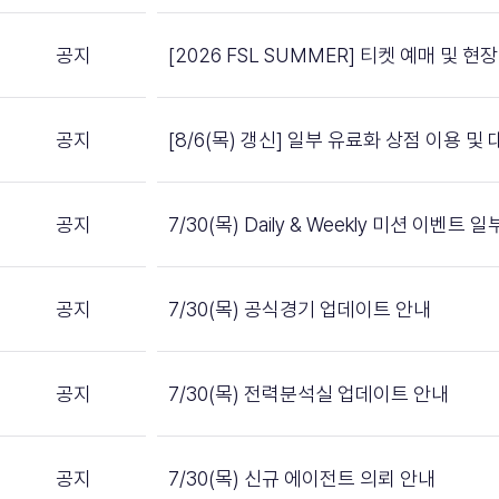
공지
[2026 FSL SUMMER] 티켓 예매 및 
공지
[8/6(목) 갱신] 일부 유료화 상점 이용 
공지
7/30(목) Daily & Weekly 미션 이벤트
공지
7/30(목) 공식경기 업데이트 안내
공지
7/30(목) 전력분석실 업데이트 안내
공지
7/30(목) 신규 에이전트 의뢰 안내