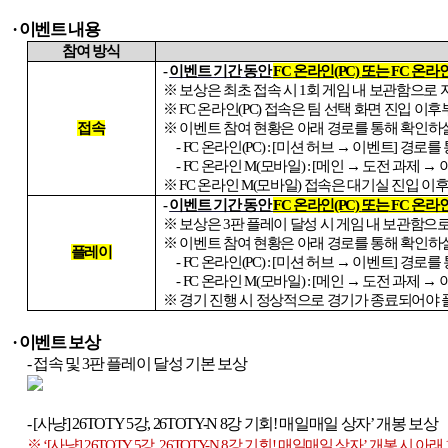
∙ 이벤트 내용
참여 방식
-
이벤트 기간 동안
FC
온라인
(PC)
또는
FC
온라
※ 보상은 최초 접속 시
1
회 게임 내 보관함으로
※
FC
온라인
(PC)
접속은 팀 선택 화면 진입 이
접속
※ 이벤트 참여 현황은 아래 경로를 통해 확인하
- FC
온라인
(PC) : [
미션 허브
→
이벤트
]
경로를 
- FC
온라인
M(
모바일
) : [
메인
→
도전 과제
→
※
FC
온라인
M(
모바일
)
접속은 대기실 진입 이
-
이벤트 기간 동안
FC
온라인
(PC)
또는
FC
온라
※ 보상은
3
판 플레이 달성 시 게임 내 보관함으
※ 이벤트 참여 현황은 아래 경로를 통해 확인하
플레이
- FC
온라인
(PC) : [
미션 허브
→
이벤트
]
경로를 
- FC
온라인
M(
모바일
) : [
메인
→
도전 과제
→
※ 경기 진행 시 정상적으로 경기가 종료되어야
∙ 이벤트 보상
-
접속 및
3
판 플레이 달성 기본 보상
- [
사냥
] 26TOTY 5
강
, 26TOTY-N 8
강 기회
!
매일매일 상자
’
개봉 보상
※
‘[
사냥
] 26TOTY 5
강
, 26TOTY-N 8
강 기회
!
매일매일 상자
’
개봉 시 아래