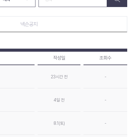
넥슨공지
작성일
조회수
23시간 전
-
4일 전
-
8.1(토)
-