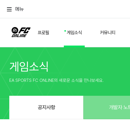
메뉴
프로필
게임소식
커뮤니티
게임소식
스쿼드
공지사항
추천
경기 기록
개발자 노트
자유
이적시장
NEXT FIELD
팁
EA SPORTS FC ONLINE의 새로운 소식을 만나보세요.
커뮤니티
업데이트
질문
친구
이벤트
클럽홍보
방명록
유저 가이드
게임 플레이 버그 제보
구단주 정보
신규 전술 가이드
FC톡
공지사항
개발자 노
설정
YOUR FIELD