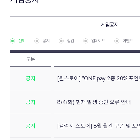
게임공지
전체
공지
점검
업데이트
이벤트
구분
공지
[원스토어] "ONE pay 2종 20% 
공지
8/4(화) 현재 발생 중인 오류 안내
공지
[갤럭시 스토어] 8월 월간 쿠폰 및 