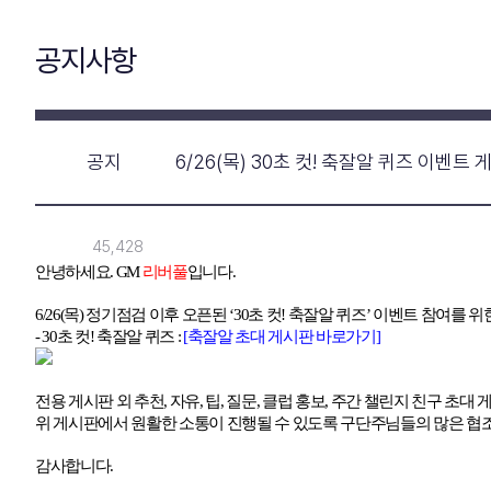
공지사항
공지
6/26(목) 30초 컷! 축잘알 퀴즈 이벤트
45,428
안녕하세요
. GM
리버풀
입니다
.
6/26(
목
)
정기점검 이후 오픈된
‘30
초 컷
!
축잘알 퀴즈
’
이벤트 참여를 위
- 30
초 컷
!
축잘알 퀴즈
:
[
축
잘
알
초
대
게
시
판
바로가기]
전용 게시판 외 추천
,
자유
,
팁
,
질문
,
클럽 홍보
,
주간 챌린지 친구 초대 
위 게시판에서 원활한 소통이 진행될 수 있도록 구단주님들의 많은 
감사합니다
.