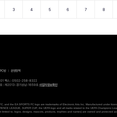
3
4
5
6
7
8
PC방
운영정책
1 팩스 : 0502-258-8322
고번호 : 제2013-경기성남-1659호
사업자정보확인
, and the EA SPORTS FC logo are trademarks of Electronic Arts Inc. Manufactured under license
AGUE, SUPER CUP, the UEFA logo and all marks related to the UEFA Champions Leag
mited to, logos, designs, mascots, products, trophies and names) are owned and protected as 