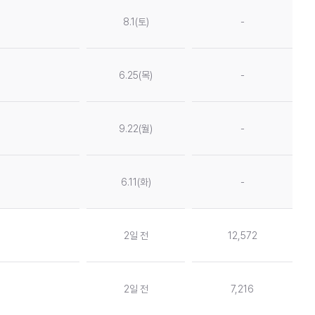
8.1(토)
-
6.25(목)
-
9.22(월)
-
6.11(화)
-
2일 전
12,572
2일 전
7,216