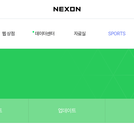
웹 상점
데이터센터
자료실
SPORTS
웹 상점
데일리 차트
다운로드/설치
FSL
멤버십
선수
테스트 구장
넥슨 풋볼
스페셜 상점
팀컬러/감독
Nexon Open API
FCA 대회 신청
마이페이지
랭킹
추가 정보
강화 부스트 도우미
훈련코치/특성 도우미
스쿼드 메이커
트
업데이트
스쿼드 피드