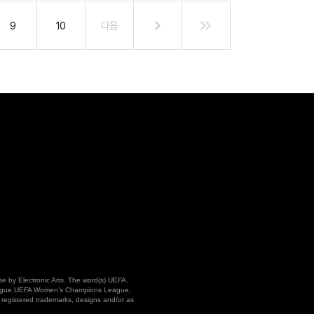
9
10
다음
 by Electronic Arts. The word(s) UEFA,
ue,UEFA Women’s Champions League,
registered trademarks, designs and/or as