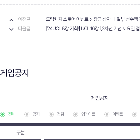
이전글
드림캐치 스토어 이벤트 > 잠금 상자 내 일부 선수팩 
다음글
[24UCL 8강 기회!] UCL 16강 1,2차전 기념 토요
게임공지
게임공지
전체
공지
점검
업데이트
이벤트
구분