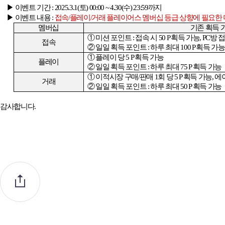
▶ 이벤트 기간
: 2025.3.1(
토
) 00:00 ~ 4.30(
수
) 23:59
까지
▶ 이벤트 내용
:
접속
/
플레이
/
거래 플레이어스 멤버십 등급 상향에 필요한
멤버십
기존 획득 
① 미션 포인트
:
접속 시
50 P
획득 가능
, PC
방 
접속
②
일일 획득 포인트
:
하루 최대
100 P
획득 가능
① 플레이 당
5 P
획득 가능
플레이
②
일일 획득 포인트
:
하루
최대
75 P
획득 가능
① 이적시장 구매
/
판매
1
회 당
5 P
획득 가능
,
에
거래
②
일일 획득 포인트
:
하루
최대
50 P
획득 가능
감사합니다
.