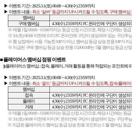
▶ 이벤트 기간
: 2025.3.1(
토
) 00:00 ~ 4.30(
수
) 23:59
까지
▶ 이벤트 내용
:
최소
‘
실버
’
등급까지
UP
시켜드릴 수 있도록
,
구매 멤버십
멤버십
구매 멤버십
4.30(
수
) 23:59
까지
FC
온라인에 구단이 생성되
※ 매월
1
일
00:00 ~ 03:00
까지는 등급 산정 시간으로
,
해당 시간에는 등급
※
3/1(
토
) 00:00
이전에 이미
FC
온라인에 구단이 생성되어 있는 구단주
※ 웹 상점에서 사용 가능한
MP
가 아닌
,
멤버십 등급 상승 전용
MP
가 지
※ 지급된 구매 멤버십 등급 상승 전용
15,000 MP
는
5
월 멤버십 등급 산
■ 플레이어스 멤버십 점핑 이벤트
þ
플레이어스 멤버십
:
접속
,
플레이
,
거래 활동을 통해 적립되는 포인트에 따
▶ 이벤트 기간
: 2025.3.1(
토
) 00:00 ~ 4.30(
수
) 23:59
까지
▶ 이벤트 내용
:
최소
‘
골드
’
등급까지
UP
시켜드릴 수 있도록
,
접속
/
플레이
/
멤버십
접속
4.30(
수
) 23:59
까지
FC
온라인에 구단이 생성되
플레이
4.30(
수
) 23:59
까지
FC
온라인에 구단이 생성되
거래
4.30(
수
) 23:59
까지
FC
온라인에 구단이 생성되
※ 매월
1
일
00:00 ~ 03:00
까지는 등급 산정 시간으로
,
해당 시간에는 등급
※
3/1(
토
) 00:00
이전에 이미
FC
온라인에 구단이 생성되어 있는 구단주
※ 지급된 플레이어스 멤버십 등급 상승 전용 포인트는
5
월 멤버십 등