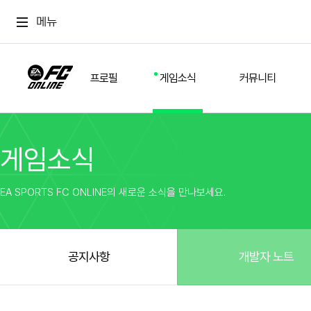
메뉴
프로필
게임소식
커뮤니티
게임소식
스쿼드
공지사항
추천
경기 기록
개발자 노트
자유
이적시장
NEXT FIELD
팁
EA SPORTS FC ONLINE의 새로운 소식을 만나보세요.
커뮤니티
업데이트
질문
친구
이벤트
클럽홍보
방명록
유저 가이드
게임 플레이 버그 제보
구단주 정보
신규 전술 가이드
FC톡
공지사항
개발자 노트
설정
YOUR FIELD