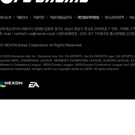
회사소개
채용안내
이용약관
게임이용등급안내
개인정보처리방침
청소년보호정책
넥슨
(주)넥슨코리아 대표이사 강대현·김정욱 경기도 성남시 분당구 판교로 256번길 7 전화 : 1588-770
E-mail : contact-us@nexon.co.kr 사업자등록번호 : 220-87-17483호 통신판매업 신
ⓒ NEXON Korea Corporation All Rights Reserved.
© 2026 Electronic Arts Inc. Electronic Arts, EA, EA SPORTS, the EA SPORTS logo, EA SPORTS FC
word(s) UEFA, CHAMPIONS LEAGUE, WOMEN’S CHAMPIONS LEAGUE, EUROPA LEAGUE, EUROPA
Women’s Champions League, UEFA Europa League, UEFA Europa Conference League and UEFA Supe
registered trademarks, designs and/or as copyright works by UEFA. All rights reserved.