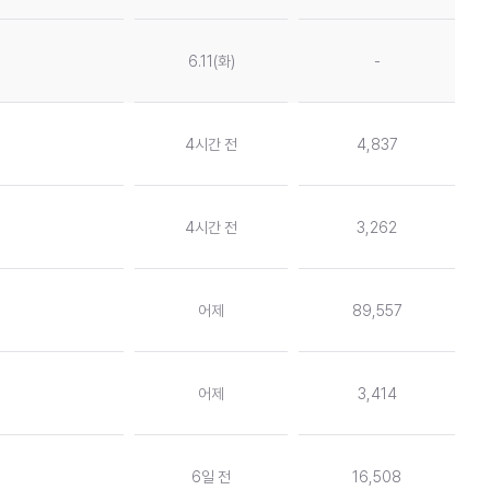
6.11(화)
-
4시간 전
4,837
4시간 전
3,262
어제
89,557
어제
3,414
6일 전
16,508