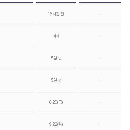
16시간 전
-
어제
-
5일 전
-
5일 전
-
6.25(목)
-
9.22(월)
-