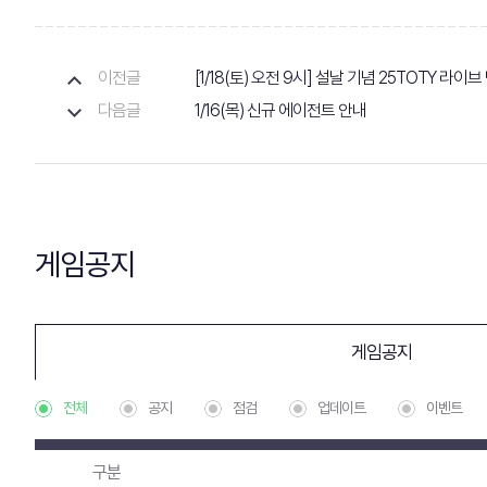
이전글
[1/18(토) 오전 9시] 설날 기념 25TOTY 라이
다음글
1/16(목) 신규 에이전트 안내
게임공지
게임공지
전체
공지
점검
업데이트
이벤트
구분