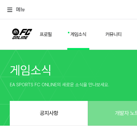
메뉴
프로필
게임소식
커뮤니티
게임소식
스쿼드
공지사항
추천
경기 기록
개발자 노트
자유
이적시장
NEXT FIELD
팁
EA SPORTS FC ONLINE의 새로운 소식을 만나보세요.
커뮤니티
업데이트
질문
친구
이벤트
클럽홍보
방명록
유저 가이드
게임 플레이 버그 제보
구단주 정보
신규 전술 가이드
FC톡
공지사항
개발자 노
설정
YOUR FIELD