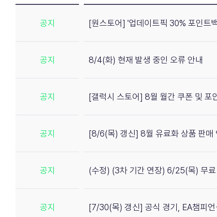
공지
[원스토어] '업데이트픽 30% 포인트백
공지
8/4(화) 현재 발생 중인 오류 안내
공지
[갤럭시 스토어] 8월 월간 쿠폰 및 
공지
[8/6(목) 갱신] 8월 유료화 상품 판매
공지
(수정) (3차 기간 연장) 6/25(목) 
공지
[7/30(목) 갱신] 공식 경기, EA챔