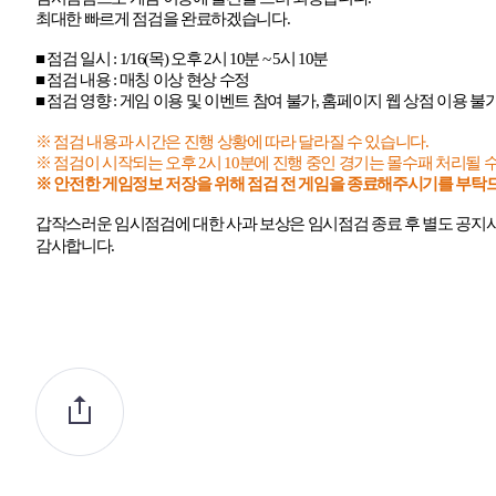
최대한 빠르게 점검을 완료하겠습니다
.
■ 점검 일시
: 1/16(
목
)
오후
2
시
10
분
~ 5
시
10
분
■ 점검 내용
:
매칭 이상 현상 수정
■ 점검 영향
:
게임 이용 및 이벤트 참여 불가
,
홈페이지 웹 상점 이용 불
※ 점검 내용과 시간은 진행 상황에 따라 달라질 수 있습니다
.
※ 점검이 시작되는 오후
2
시
10
분에 진행 중인 경기는 몰수패 처리될 
※ 안전한 게임정보 저장을 위해 점검 전 게임을 종료해주시기를 부
갑작스러운 임시점검에 대한 사과 보상은 임시점검 종료 후 별도 공
감사합니다
.