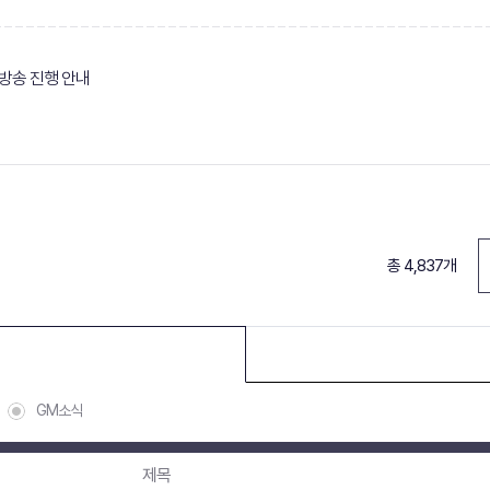
브 방송 진행 안내
총 4,837개
GM소식
제목