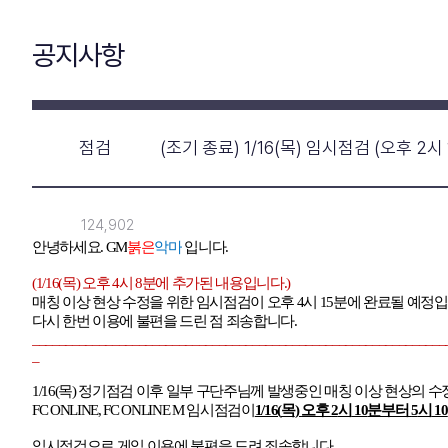
공지사항
점검
(조기 종료) 1/16(목) 임시점검 (오후 2시 
124,902
안녕하세요
. GM
붉은
악마
입니다
.
(1/16(
목
)
오후
4
시
8
분에 추가된 내용입니다
.)
매칭 이상 현상 수정을 위한 임시점검이 오후
4
시
15
분에 완료될 예정
다시 한번 이용에 불편을 드린 점 죄송합니다
.
______________________________________________________________
_
1/16(
목
)
정기점검 이후 일부 구단주님께 발생중인 매칭 이상 현상의 수
FC ONLINE, FC ONLINE M
임시점검이
1/16(
목
)
오후
2
시
10
분부터
5
시
10
임시점검으로 게임 이용에 불편을 드려 죄송합니다
.