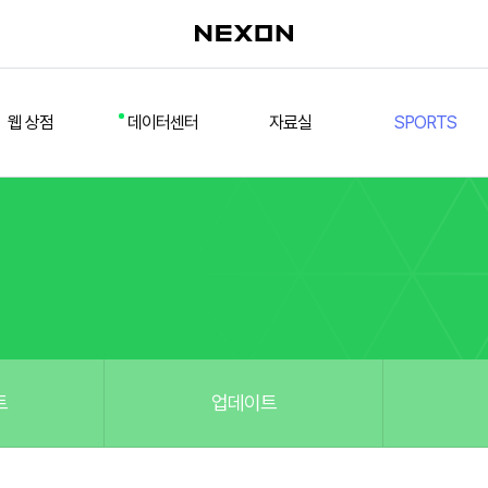
웹 상점
데이터센터
자료실
SPORTS
웹 상점
데일리 차트
다운로드/설치
FSL
멤버십
선수
테스트 구장
넥슨 풋볼
스페셜 상점
팀컬러/감독
Nexon Open API
FCA 대회 신청
마이페이지
랭킹
추가 정보
강화 부스트 도우미
훈련코치/특성 도우미
스쿼드 메이커
트
업데이트
스쿼드 피드