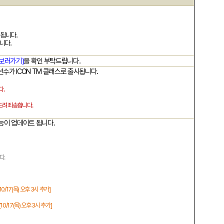
선됩니다
.
됩니다
.
보러가기)
을 확인 부탁드립니다
.
선수가
ICON TM
클래스로 출시됩니다
.
다
.
드려 죄송합니다
.
기능이 업데이트 됩니다
.
니다
.
10/17(
목
)
오후
3
시
추가
]
[10/17(
목
)
오후
3
시
추가
]