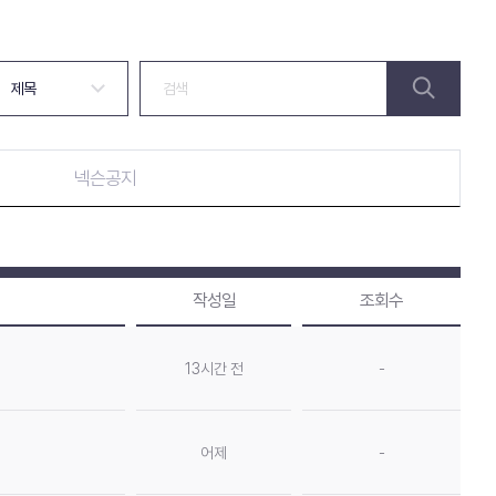
넥슨공지
작성일
조회수
13시간 전
-
어제
-