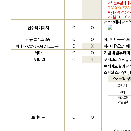
※
각 선수 별 최대
[10/17(
목
)
오후
3
※ [
라커룸
-
선수 검
※
기본 미니 페이스
선수팩에서 선수의
선수팩 이미지
O
O
신규 클래스
3
종
O
O
자세한 내용은
10/1
O
X
아레나
PvE
모드에
아레나
- ICONS MATCH
모드 추가
테마
O
O
게임 내 일부 테
코멘터리
O
X
코멘터리가 신규
트레이드 결과 선
스페셜 스카우터
,
스카우터 구
운영 기간
쿨타임
최대 투입
가능 금액
트레이드
O
O