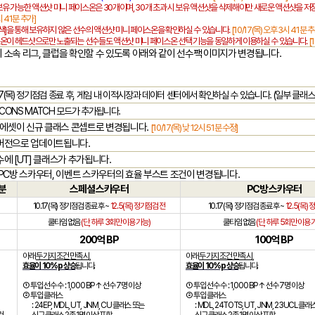
 보유 가능한 액션샷 미니 페이스온은
30
개이며
, 30
개 초과 시 보유 액션샷을 삭제해야만 새로운 액션샷을 저
시
41
분 추가
]
색
]
을 통해 보유하지 않은 선수의 액션샷 미니 페이스온을 확인하실 수 있습니다
.
[10/17(
목
)
오후
3
시
41
분 
온이 헤드샷으로만 노출되는 선수들도 액션샷 미니 페이스온 선택 기능을 동일하게 이용하실 수 있습니다
.
[1
 소속 리그
,
클럽을 확인할 수 있도록 아래와 같이 선수팩 이미지가 변경됩니다
.
7(
목
)
정기점검 종료 후
,
게임 내 이적시장과 데이터 센터에서 확인하실 수 있습니다
. (
일부 클래스
ICONS MATCH
모드가 추가됩니다
.
마 에셋이 신규 클래스 콘셉트로 변경됩니다
.
[10/17(
목
)
낮
12
시
51
분 수정
]
 버전으로 업데이트됩니다
.
수에
[UT]
클래스가 추가됩니다
.
 PC
방 스카우터
,
이벤트 스카우터의 효율 부스트 조건이 변경됩니다
.
분
스페셜 스카우터
PC
방 스카우터
10.17(
목
)
정기점검 종료 후
~
12.5(
목
)
정기점검 전
10.17(
목
)
정기점검 종료 후
~
12.5(
목
)
정
쿨타임 없음
(
단
,
하루
3
회만 이용 가능
)
쿨타임 없음
(
단
,
하루
5
회만 이용 
200
억
BP
100
억
BP
아래
두 가지 조건 만족 시
,
아래
두 가지 조건 만족 시
,
효율이
10%p
상승
됩니다
.
효율이
10%p
상승
됩니다
.
① 투입 선수 수
: 1,000 BP
↑ 선수
7
명 이상
① 투입 선수 수
: 1,000 BP
↑ 선수
7
명 이상
② 투입 클래스
② 투입 클래스
: 24EP, MDL, UT, JNM, CU
클래스 또는
: MDL, 24TOTS, UT, JNM, 23UCL
클래스