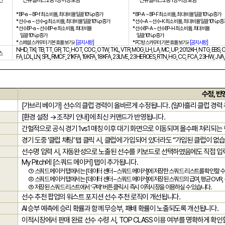
건
신규 클래스
2
종
1
명 이상 포함
신규 클래스
2
종
1
명 이상 포함
* BP-a ~ BP-f
최소 비율
,
최대 비율 일괄
10%p
증가
* BP-A ~ BP-F
최소 비율
,
최대 비율 일괄
10%p
증가
*
선수
-a ~
선수
-g
최소 비율
,
최대 비율 일괄
10%p
증가
*
선수
-A ~
선수
-K
최소 비율
,
최대 비율 일괄
10%p
증
*
선수
BP-a ~
선수
BP-e
최소 비율
,
최대 비율
*
선수
BP-A ~
선수
BP-H
최소 비율
,
최대 비율
일괄
10%p
증가
일괄
10%p
증가
*
스페셜 스카우터 기본 효율 보기
[
공지사항]
* PC
방 스카우터 기본 효율 보기
[
공지사항]
è
è
NHD, TKI, TB, TT, GR, TC, HOT, COC, OTW, TKL, VTR, MOG, LH, LA, MC, UP, 2012KH, NTG, EBS, 
스
FA, LOL, LN, SPL, RMCF, 21KFA, 19KFA, 18KFA, 23LIVE, 23HEROES, RTN, HG, CC, FCA, 23HW, 
수정
,
반
[
가브리 베이가
]
선수의 클럽 경력이 올바르게 수정됩니다
. (
알아흘리 클럽 경력
[
환경 설정 → 조작키 안내
]
에 최신 커맨드가 반영됩니다
.
간헐적으로 공식 경기
1vs1
매칭 이후 대기 화면으로 이동되며 몰수패 처리되는
경기 도중
‘
클럽 채팅
’
탭 클릭 시
,
클럽에 가입되어 있더라도
“
가입된 클럽이 없
선수명 입력 시
,
자동완성으로 노출된 선수를 키보드로 선택하였음에도 직접 입
My Pitch
에
[
스쿼드 메이커
]
탭이 추가됩니다
.
① 스쿼드 메이커 탭에서는
[
데이터 센터
–
스쿼드 메이커
]
에 저장한 스쿼드 리스트를 확인할 
② 스쿼드 메이커 탭에서는
[
데이터 센터
–
스쿼드 메이커
]
에 저장된 스쿼드의 급여
,
평균
OVR,
③ 저장된 스쿼드 리스트에서
‘
구매
’
버튼 클릭 시 즉시 이적시장을 이용하실 수 있습니다
.
선수 추천 팝업의 워스트 포지션 선수 추천 로직이 개선됩니다
.
AI
승부 예측에 승리 확률과 함께 무승부
,
패배 확률이 노출되도록 개선됩니다
.
이적시장에서 판매 완료 선수 수령 시
, TOP CLASS
이용 여부를 명확하게 확인