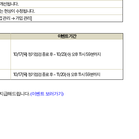
 개선됩니다
.
는 현상이 수정됩니다
.
럽 관리 → 가입 관리
]
이벤트 기간
10/17(
목
)
정기점검 종료 후
~ 10/23(
수
)
오후
11
시
59
분까지
10/17(
목
)
정기점검 종료 후
~ 11/20(
수
)
오후
11
시
59
분까지
 지급해드립니다
.
(
이벤트
보러가기)