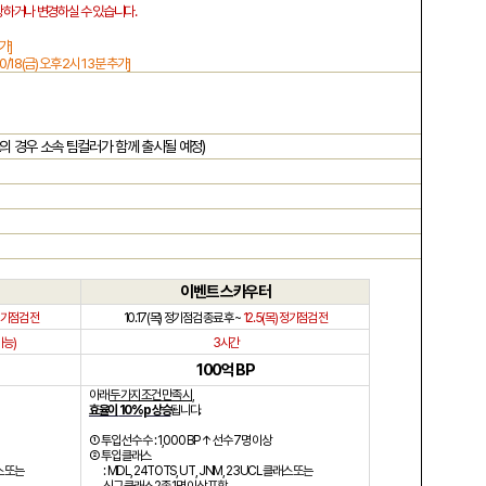
장하거나 변경하실 수 있습니다
.
추가
]
0/18(
금
)
오후
2
시
13
분 추가
]
의 경우 소속 팀컬러가 함께 출시될 예정
)
이벤트 스카우터
기점검 전
10.17(
목
)
정기점검 종료 후
~
12.5(
목
)
정기점검 전
가능
)
3
시간
100
억
BP
아래
두 가지 조건 만족 시
,
효율이
10%p
상승
됩니다
.
① 투입 선수 수
: 1,000 BP
↑ 선수
7
명 이상
② 투입 클래스
 또는
: MDL, 24TOTS, UT, JNM, 23UCL
클래스 또는