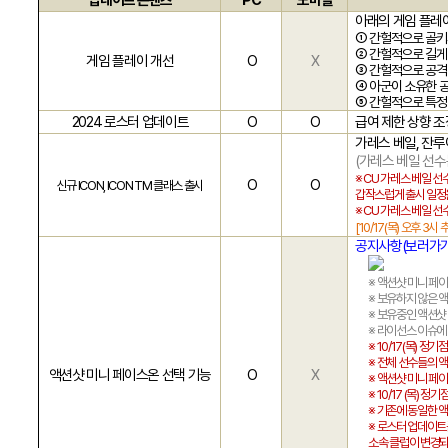
업데이트 콘텐츠
PC
모바일
아래의 게임 플레
① 간헐적으로 골키
② 간헐적으로 길게 
게임 플레이 개선
O
X
③ 간헐적으로 공격
④ 아군이 소유한 
⑤ 간헐적으로 특정
2024
로스터 업데이트
O
O
급여 제한 상향 조
가레스 베일
,
잔루
(
가레스 베일 선수
※
CU
가레스 베일 선
O
O
신규
ICON, ICON TM
클래스 출시
갑작스럽게 출시 일정
※
CU
가레스 베일 선
[10/17(
목
)
오후
3
시
공지사항(
보
러가기
※ 액션샷 미니 페
※ 보유하지 않은 
※ 보유중인 액션샷
※ 라이선스 이슈에
※
10/17(
목
)
정기점
※ 전체 선수들의 
액션샷 미니 페이스온 선택 기능
O
X
※
액션샷 미니 페
※ 10/17 (
목
)
정기점
※
기존에 동일한 
※
로스터 업데이트를
소속 클럽이 변경