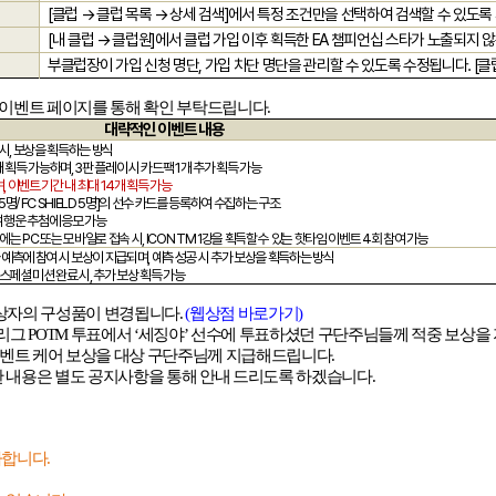
[
클럽 → 클럽 목록 → 상세 검색
]
에서 특정 조건만을 선택하여 검색할 수 있도록
[
내 클럽 → 클럽원
]
에서 클럽 가입 이후 획득한
EA
챔피언십 스타가 노출되지 않
부클럽장이 가입 신청 명단
,
가입 차단 명단을 관리할 수 있도록 수정됩니다
. [
클
 이벤트 페이지를 통해 확인 부탁드립니다
.
대략적인 이벤트 내용
 시
,
보상을 획득하는 방식
개 획득 가능하며
, 3
판 플레이 시 카드팩
1
개 추가 획득 가능
며
,
이벤트 기간 내 최대
14
개 획득 가능
5
명
/ FC SHIELD 5
명
]
의 선수 카드를 등록하여 수집하는 구조
 행운 추첨에 응모 가능
에는
PC
또는 모바일로 접속 시
, ICON TM 1
강을 획득할 수 있는 핫타임 이벤트
4
회 참여 가능
 예측에 참여 시 보상이 지급되며
,
예측 성공 시 추가 보상을 획득하는 방식
스페셜 미션 완료 시
,
추가 보상 획득 가능
금상자의 구성품이 변경됩니다
.
(
웹상점
바로가기)
리그
POTM
투표에서
‘세징야’
선수에 투표하셨던 구단주님들께 적중 보상을
벤트 케어 보상을 대상 구단주님께 지급해드립니다
.
 내용은 별도 공지사항을 통해 안내 드리도록 하겠습니다
.
가합니다
.