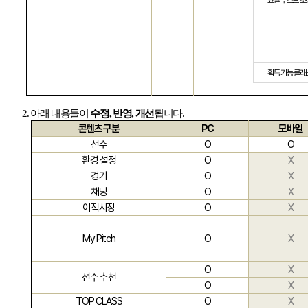
효율 부스트 조
획득 가능 클래
2.
아래 내용들이
수정
,
반영
,
개선
됩니다
.
콘텐츠 구분
PC
모바일
선수
O
O
환경 설정
O
X
경기
O
X
채팅
O
X
이적시장
O
X
My Pitch
O
X
O
X
선수 추천
O
X
TOP CLASS
O
X