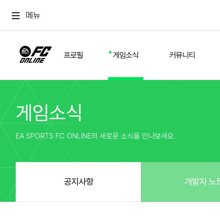
메뉴
프로필
게임소식
커뮤니티
게임소식
스쿼드
공지사항
추천
경기 기록
개발자 노트
자유
이적시장
NEXT FIELD
팁
EA SPORTS FC ONLINE의 새로운 소식을 만나보세요.
커뮤니티
업데이트
질문
친구
이벤트
클럽홍보
방명록
유저 가이드
게임 플레이 버그 제보
구단주 정보
신규 전술 가이드
FC톡
공지사항
개발자 노
설정
YOUR FIELD