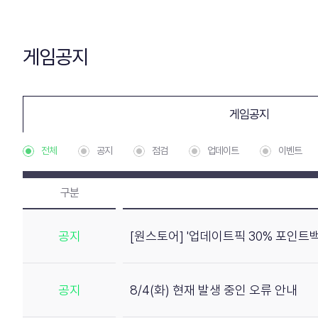
게임공지
게임공지
전체
공지
점검
업데이트
이벤트
구분
공지
[원스토어] '업데이트픽 30% 포인트백
공지
8/4(화) 현재 발생 중인 오류 안내