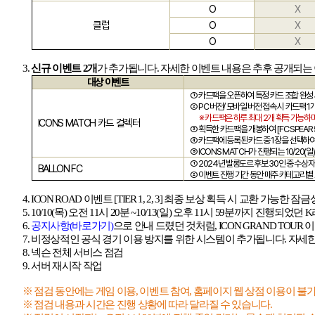
O
X
클럽
O
X
O
X
3.
신규 이벤트
2
개
가 추가됩니다
.
자세한 이벤트 내용은 추후 공개되는
대상 이벤트
① 카드팩을 오픈하여 특정 카드 조합 완성
②
PC
버전
/
모바일 버전 접속 시 카드팩
1
※ 카드팩은 하루 최대
2
개 획득 가능하
ICONS MATCH
카드 컬렉터
③ 획득한 카드팩을 개봉하여
[FC SPEAR 
④ 카드팩에 등록된 카드 중
1
장을 선택하여
⑤
ICONS MATCH
가 진행되는
10/20(
일
)
①
2024
년 발롱도르 후보
30
인 중 수상자
BALLON FC
② 이벤트 진행 기간 동안 매주 카테고리별 
4. ICON ROAD
이벤트
[TIER 1, 2, 3]
최종 보상 획득 시 교환 가능한 잠
5. 10/10(
목
)
오전
11
시
20
분
~10/13(
일
)
오후
11
시
59
분까지 진행되었던
K
6.
공지사항(
바로가기)
으로 안내 드렸던 것처럼
, ICON GRAND TOUR
이
7.
비정상적인 공식 경기 이용 방지를 위한 시스템이 추가됩니다
.
자세한
8.
넥슨 전체 서비스 점검
9.
서버 재시작 작업
※ 점검 동안에는 게임 이용
,
이벤트 참여
,
홈페이지 웹 상점 이용이 불
※ 점검 내용과 시간은 진행 상황에 따라 달라질 수 있습니다
.