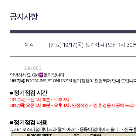
공지사항
점검
(완료) 10/17(목) 정기점검 (오전 1시 30
286,086
안녕하세요
.
GM
비
올라입니다
.
10/17(
목
)
FC ONLINE, FC ONLINE M
정기점검이 진행되어 안내 드립니
■ 정기점검 시간
10/17(
목
)
오전
1
시
30
분
~
오후
2
시
10/17(
목
)
오전
1
시
30
분
~
오후
3
시
:
안정적인 게임 환경을 제공해 드리
■ 정기점검 내용
1. 2024
로스터 업데이트와 함께 아래 내용들이 업데이트 됩니다
.
신규 