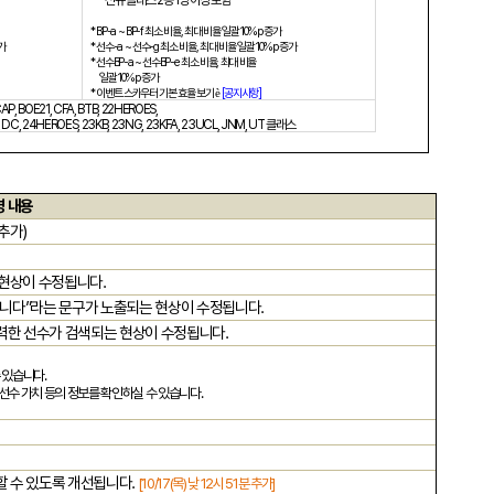
신규 클래스
2
종
1
명 이상 포함
* BP-a ~ BP-f
최소 비율
,
최대 비율 일괄
10%p
증가
가
*
선수
-a ~
선수
-g
최소 비율
,
최대 비율 일괄
10%p
증가
*
선수
BP-a ~
선수
BP-e
최소 비율
,
최대 비율
일괄
10%p
증가
*
이벤트 스카우터 기본 효율 보기
[
공지사항]
è
CAP, BOE21, CFA, BTB, 22HEROES,
JVA, DC, 24HEROES, 23KB, 23NG, 23KFA, 23UCL, JNM, UT
클래스
영 내용
 추가
)
 현상이 수정됩니다
.
습니다
”
라는 문구가 노출되는 현상이 수정됩니다
.
력한 선수가 검색되는 현상이 수정됩니다
.
수 있습니다
.
선수 가치 등의 정보를 확인하실 수 있습니다
.
할 수 있도록 개선됩니다
.
[10/17(
목
)
낮
12
시
51
분 추가
]