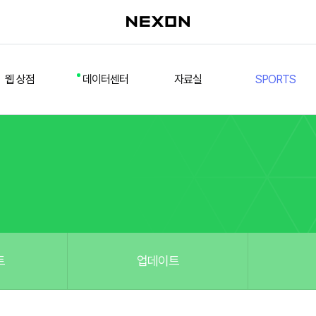
웹 상점
데이터센터
자료실
SPORTS
웹 상점
데일리 차트
다운로드/설치
FSL
멤버십
선수
테스트 구장
넥슨 풋볼
스페셜 상점
팀컬러/감독
Nexon Open API
FCA 대회 신청
마이페이지
랭킹
추가 정보
강화 부스트 도우미
훈련코치/특성 도우미
스쿼드 메이커
트
업데이트
스쿼드 피드