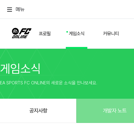
메뉴
프로필
게임소식
커뮤니티
게임소식
스쿼드
공지사항
추천
경기 기록
개발자 노트
자유
이적시장
NEXT FIELD
팁
EA SPORTS FC ONLINE의 새로운 소식을 만나보세요.
커뮤니티
업데이트
질문
친구
이벤트
클럽홍보
방명록
유저 가이드
게임 플레이 버그 제보
구단주 정보
신규 전술 가이드
FC톡
공지사항
개발자 노트
설정
YOUR FIELD