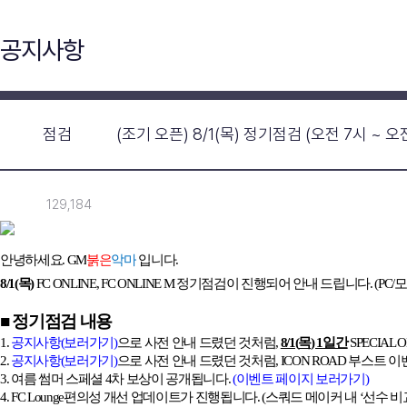
공지사항
점검
(조기 오픈) 8/1(목) 정기점검 (오전 7시 ~ 오전
129,184
안녕하세요
.
GM
붉은
악마
입니다
.
8/1(
목
)
FC ONLINE, FC ONLINE M
정기점검이 진행되어 안내 드립니다
. (PC/
모
■ 정기점검 내용
1.
공지사항
(
보러가기
)
으로 사전 안내 드렸던 것처럼
,
8/1(
목
) 1
일간
SPECIAL O
2.
공지사항
(
보러가기
)
으로 사전 안내 드렸던 것처럼
, ICON ROAD
부스트 이
3.
여름 썸머 스페셜
4
차 보상이 공개됩니다
.
(
이벤트 페이지 보러가기
)
4. FC Lounge
편의성 개선 업데이트가 진행됩니다
. (
스쿼드 메이커 내
‘
선수 비