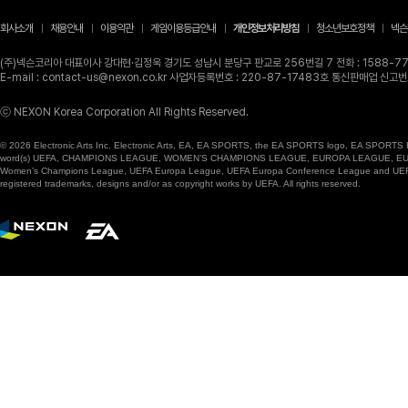
회사소개
채용안내
이용약관
게임이용등급안내
개인정보처리방침
청소년보호정책
넥슨
(주)넥슨코리아 대표이사 강대현·김정욱 경기도 성남시 분당구 판교로 256번길 7 전화 : 1588-770
E-mail : contact-us@nexon.co.kr 사업자등록번호 : 220-87-17483호 통신판매업 신
ⓒ NEXON Korea Corporation All Rights Reserved.
© 2026 Electronic Arts Inc. Electronic Arts, EA, EA SPORTS, the EA SPORTS logo, EA SPORTS FC
word(s) UEFA, CHAMPIONS LEAGUE, WOMEN’S CHAMPIONS LEAGUE, EUROPA LEAGUE, EUROPA
Women’s Champions League, UEFA Europa League, UEFA Europa Conference League and UEFA Supe
registered trademarks, designs and/or as copyright works by UEFA. All rights reserved.