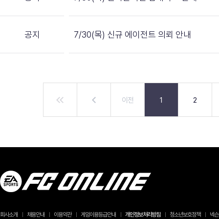
공지
7/30(목) 신규 에이전트 의뢰 안내
이전
1
2
회사소개
채용안내
이용약관
게임이용등급안내
개인정보처리방침
청소년보호정책
넥슨