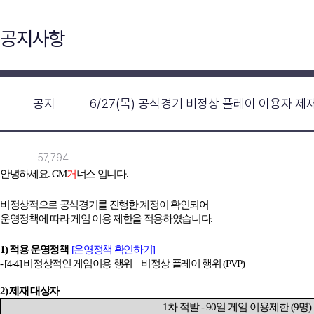
공지사항
공지
6/27(목) 공식경기 비정상 플레이 이용자 제
57,794
안녕하세요
. GM
거
너스 입니다
.
비정상적으로 공식경기를 진행한 계정이 확인되어
운영정책에 따라 게임 이용 제한을 적용하였습니다
.
1)
적용 운영정책
[
운영정책
확인하기]
- [4-4]
비정상적인 게임이용 행위
_
비정상 플레이 행위
(PVP)
2)
제재 대상자
1
차 적발
- 90
일 게임 이용제한
(9
명
)