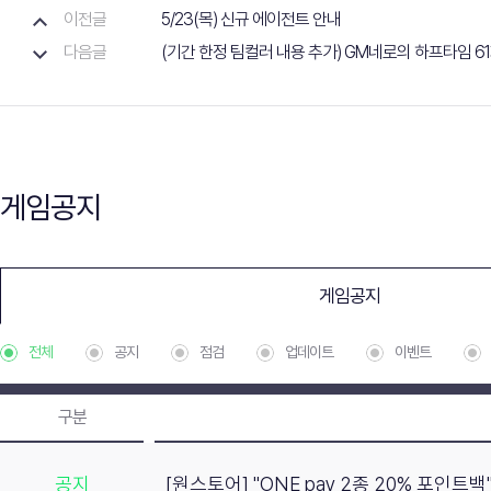
이전글
5/23(목) 신규 에이전트 안내
다음글
(기간 한정 팀컬러 내용 추가) GM네로의 하프타임 61화
게임공지
게임공지
전체
공지
점검
업데이트
이벤트
구분
공지
[원스토어] "ONE pay 2종 20% 포인트