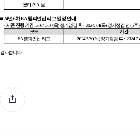
볼타 라이브
■
24
년
6
차
EA
챔피언십 리그 일정 안내
· 시즌 진행 기간
:
2024.5.30(
목
)
정기점검 후
~ 2024.7.4(
목
)
정기점검 전
(5
주
모드
기간
EA
챔피언십 리그
2024.5.30(
목
)
정기점검 후
~ 2024.7.
감사합니다
.