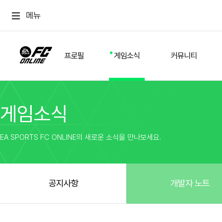
메뉴
프로필
게임소식
커뮤니티
게임소식
스쿼드
공지사항
추천
경기 기록
개발자 노트
자유
이적시장
NEXT FIELD
팁
EA SPORTS FC ONLINE의 새로운 소식을 만나보세요.
커뮤니티
업데이트
질문
친구
이벤트
클럽홍보
방명록
유저 가이드
게임 플레이 버그 제보
구단주 정보
신규 전술 가이드
FC톡
공지사항
개발자 노트
설정
YOUR FIELD