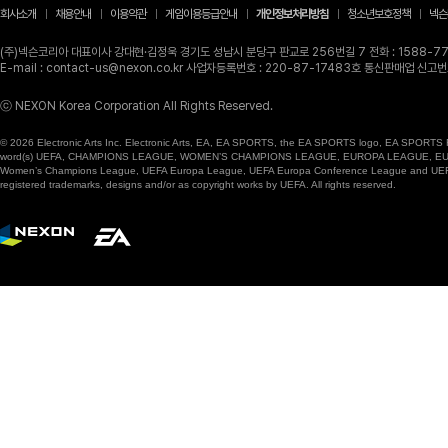
회사소개
채용안내
이용약관
게임이용등급안내
개인정보처리방침
청소년보호정책
넥슨
(주)넥슨코리아 대표이사 강대현·김정욱 경기도 성남시 분당구 판교로 256번길 7 전화 : 1588-770
E-mail : contact-us@nexon.co.kr 사업자등록번호 : 220-87-17483호 통신판매업 신
ⓒ NEXON Korea Corporation All Rights Reserved.
© 2026 Electronic Arts Inc. Electronic Arts, EA, EA SPORTS, the EA SPORTS logo, EA SPORTS FC
word(s) UEFA, CHAMPIONS LEAGUE, WOMEN’S CHAMPIONS LEAGUE, EUROPA LEAGUE, EUROPA
Women’s Champions League, UEFA Europa League, UEFA Europa Conference League and UEFA Supe
registered trademarks, designs and/or as copyright works by UEFA. All rights reserved.