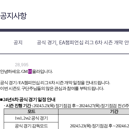
공지사항
공지
공식 경기, EA챔피언십 리그 6차 시즌 개막 
28,995
안녕하세요
.
GM
비
올라입니다
.
공식 경기
/ EA
챔피언십 리그
6
차 시즌 개막 일정을 안내드립니다
.
이번 시즌도 구단주님들의 많은 관심과 참여를 부탁드립니다
.
■
24
년
6
차 공식 경기 일정 안내
· 시즌 진행 기간
:
2024.5.23(
목
)
정기점검 후
~ 2024.6.27(
목
)
정기점검 전
(5
주
모드
기간
1vs1, 2vs2
공식 경기
공식 경기 감독모드
2024.5.23(
목
)
정기점검 후
~ 2024.6.2