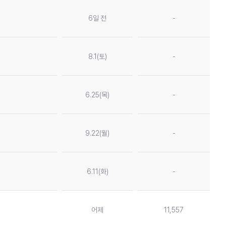
6일 전
-
8.1(토)
-
6.25(목)
-
9.22(월)
-
6.11(화)
-
어제
11,557