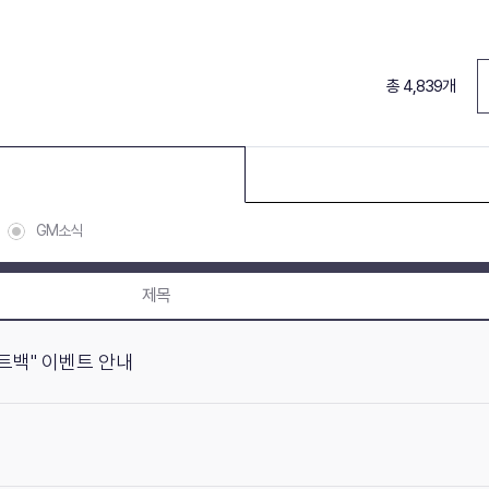
총 4,839개
GM소식
제목
포인트백" 이벤트 안내