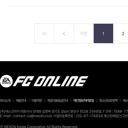
이전
1
2
회사소개
채용안내
이용약관
게임이용등급안내
개인정보처리방침
청소년보호정책
넥슨
(주)넥슨코리아 대표이사 강대현·김정욱 경기도 성남시 분당구 판교로 256번길 7 전화 : 1588-770
E-mail : contact-us@nexon.co.kr 사업자등록번호 : 220-87-17483호 통신판매업 신
ⓒ NEXON Korea Corporation All Rights Reserved.