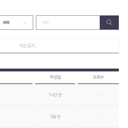
넥슨공지
작성일
조회수
1시간 전
-
3일 전
-