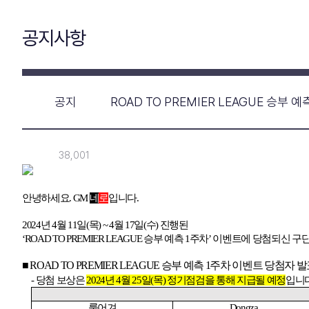
공지사항
공지
ROAD TO PREMIER LEAGUE 승부
38,001
안녕하세요
. GM
네
로
입니다
.
2024
년
4
월
11
일
(
목
) ~ 4
월
17
일
(
수
)
진행된
‘ROAD TO PREMIER LEAGUE
승부 예측
1
주차
’
이벤트에 당첨되신 구
■ ROAD TO PREMIER LEAGUE
승부 예측
1
주차 이벤트 당첨자 발
-
당첨 보상은
2024
년
4
월
25
일
(
목
)
정기점검을 통해 지급될 예정
입니
룰어겨
Dongza