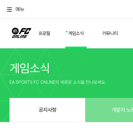
메뉴
프로필
게임소식
커뮤니티
게임소식
스쿼드
공지사항
추천
경기 기록
개발자 노트
자유
이적시장
NEXT FIELD
팁
EA SPORTS FC ONLINE의 새로운 소식을 만나보세요.
커뮤니티
업데이트
질문
친구
이벤트
클럽홍보
방명록
유저 가이드
게임 플레이 버그 제보
구단주 정보
신규 전술 가이드
FC톡
공지사항
개발자 노
설정
YOUR FIELD