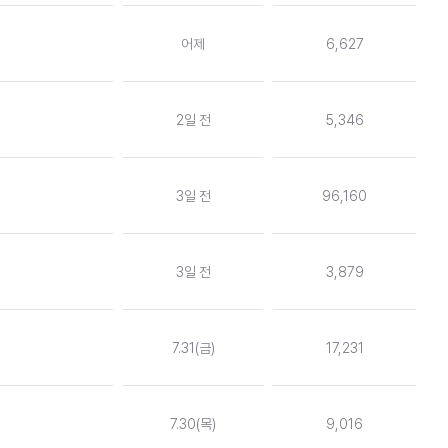
어제
6,627
2일 전
5,346
3일 전
96,160
3일 전
3,879
7.31(금)
17,231
7.30(목)
9,016