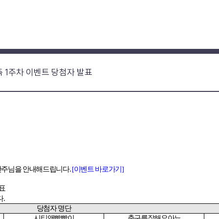
 예측 1주차 이벤트 당첨자 발표
단주님을 안내해드립니다
.
[
이벤트
바로가기]
표
다
.
당첨자 명단
시티앤빡빡이
축구를잘해요아뇨