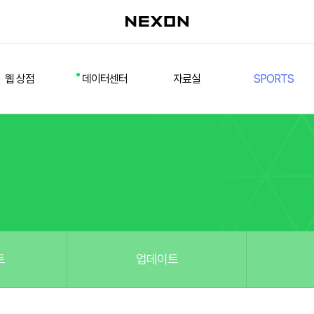
웹 상점
데이터센터
자료실
SPORTS
웹 상점
데일리 차트
다운로드/설치
FSL
멤버십
선수
테스트 구장
넥슨 풋볼
스페셜 상점
팀컬러/감독
Nexon Open API
FCA 대회 신청
마이페이지
랭킹
추가 정보
강화 부스트 도우미
훈련코치/특성 도우미
스쿼드 메이커
트
업데이트
스쿼드 피드