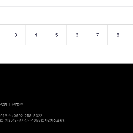
3
4
5
6
7
8
PC방
운영정책
1 팩스 : 0502-258-8322
고번호 : 제2013-경기성남-1659호
사업자정보확인