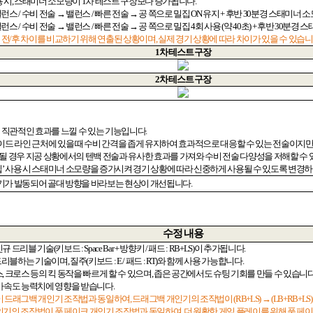
 시
,
스태미너 소모량이
1
차 테스트 구장보다 증가됩니다
.
밸런스
/
수비 전술 → 밸런스
/
빠른 전술 → 공 쪽으로 밀집
ON
유지
+
후반
30
분경 스태미너 소
밸런스
/
수비 전술 → 밸런스
/
빠른 전술 → 공 쪽으로 밀집
4
회 사용
(
약
40
초
) +
후반
30
분경 스
 전
/
후 차이를 비교하기 위해 연출된 상황이며
,
실제 경기 상황에 따라 차이가 있을 수 있습
1
차 테스트 구장
2
차 테스트 구장
어 직관적인 효과를 느낄 수 있는 기능입니다
.
이드 라인 근처에 있을 때 수비 간격을 좁게 유지하여 효과적으로 대응할 수 있는 전술이지
될 경우 지공 상황에서의 텐백 전술과 유사한 효과를 가져와 수비 전술 다양성을 저해할 수
집
’
사용 시 스태미너 소모량을 증가시켜 경기 상황에 따라 신중하게 사용될 수 있도록 변경
기가 발동되어 골대 방향을 바라보는 현상이 개선됩니다
.
수정 내용
신규 드리블 기술
(
키보드
: Space Bar +
방향키
/
패드
: RB+LS)
이
추가됩니다
.
 드리블하는 기술이며
,
질주
(
키보드
: E /
패드
: RT)
와 함께 사용 가능합니다
.
스
,
크로스 등의 킥 동작을 빠르게 할 수 있으며
,
좁은 공간에서도 슈팅 기회를 만들 수 있습니
가속도 능력치에 영향을 받습니다
.
이 드래그백 개인기 조작법과 동일하여
,
드래그백 개인기의 조작법이
(RB+LS)
→
(LB+RB+LS)
인기의 조작법이 풋 페이크 개인기 조작법과 동일하여
,
더 원활한 게임 플레이를 위해 풋 페