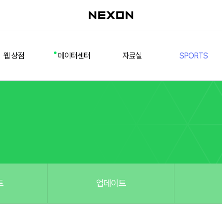
웹 상점
데이터센터
자료실
SPORTS
웹 상점
데일리 차트
다운로드/설치
FSL
멤버십
선수
테스트 구장
넥슨 풋볼
스페셜 상점
팀컬러/감독
Nexon Open API
FCA 대회 신청
마이페이지
랭킹
추가 정보
강화 부스트 도우미
훈련코치/특성 도우미
스쿼드 메이커
트
업데이트
스쿼드 피드