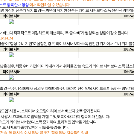
스트
항목
안내
영상]
에서 확인하실 수 있습니다
.
4
명 이상의 선수가 위치할 경우
,
측면에 위치한 선수는 라이브 서버보다 소폭 전진된 위치에
라이브 서버
10th Nex
 서버보다 적극적으로 마킹하도록 개선되며
, ‘
두 줄 수비
’
가 형성되는 상황이 감소됩니다
.
LCM,RCM
전술
’
이
‘
항상 수비 지원
’
로 설정된 경우
,
라이브 서버보다 소폭 전진된 위치에서 수비 위치를
라이브 서버
10th Nex
 낮출 경우
,
최종 수비 라인이 미리 내려가서 위치를 잡는 속도가 라이브 서버보다 소폭 감
라이브 서버
10th Nex
출 경우
,
수비 상황에서 공의 위치에 따라 수비 포메이션이 양쪽 사이드로 이동하는 범위가
라이브 서버
10th Nex
빌드업
’
사용 시
,
스태미너 소모량이 라이브 서버보다 소폭 증가됩니다
.
 사용 시
,
효과적으로 압박을 가할 수 있도록 아래
2
가지 항목이 개선됩니다
.
속도가 라이브 서버보다 소폭 증가하여 효과적인 압박을 가합니다
.
이브 서버보다 좁혀 압박의 강도를 높였습니다
.
 전술
:
볼 터치 실수 시 압박
,
공 뺏긴 직후 압박
,
지속적인 압박