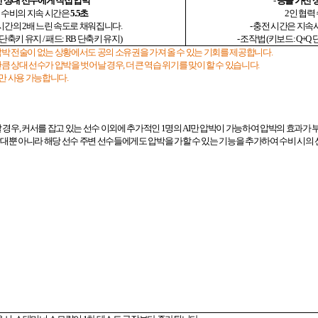
 상대 선수에게 직접 압박
-
공을 가진 
 수비의 지속 시간은
5.5
초
2
인 협력
속시간의
2
배 느린 속도로 채워집니다
.
-
충전 시간은 지속
단축키 유지
/
패드
: RB
단축키 유지
)
-
조작법
(
키보드
: Q+Q
압박 전술이 없는 상황에서도 공의 소유권을 가져 올 수 있는 기회를 제공합니다
.
만큼 상대 선수가 압박을 벗어날 경우
,
더 큰 역습 위기를 맞이 할 수 있습니다
.
만 사용 가능합니다
.
 경우
,
커서를 잡고 있는 선수 이외에 추가적인
1
명의
AI
만 압박이 가능하여 압박의 효과가 
상대뿐 아니라 해당 선수 주변 선수들에게도 압박을 가할 수 있는 기능을 추가하여 수비 시