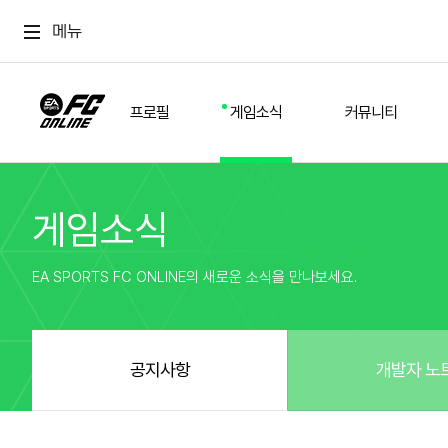
메뉴
프로필
게임소식
커뮤니티
게임소식
스쿼드
공지사항
추천
경기 기록
개발자 노트
자유
이적시장
NEXT FIELD
팁
EA SPORTS FC ONLINE의 새로운 소식을 만나보세요.
커뮤니티
업데이트
질문
친구
이벤트
클럽홍보
방명록
유저 가이드
게임 플레이 버그 제보
구단주 정보
신규 전술 가이드
FC톡
공지사항
개발자 노
설정
YOUR FIELD