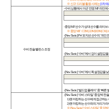
※ 신규 드리블 활용 사례는
[1
차
테
-
수비 상황에서 아군 진영
MF
라인에
-
중앙
MF
선수가 상대 선수를 라이브
※ 중앙
MF : CDM,LDM,RDM,CM,
- [New Tactic] FW
포지션 선수의
‘
개인 
수비 전술 밸런스 조정
- [New Tactic] ‘
수비
’
에서 깊이 설정값을
- [New Tactic] ‘
수비
’
에서 폭 설정값을 낮
- [New Tactic] ‘
빌드업 플레이
’
중
‘
빠른 
- [New Tactic] ‘
수비 스타일
’
중 압박 전술
1)
맨 마킹하는 선수에게 접근하는 
2)
맨 마킹하는 선수와의 거리가 라
※
[New Tactic] ‘
수비 스타일
’
중 압박