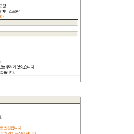
모량
태미너 소모량
니다
.
만
,
 있는 우려가 있었습니다
.
하였습니다
.
다
.
로 변경됩니다
.
이크 개인기는 삭제됩니다
.