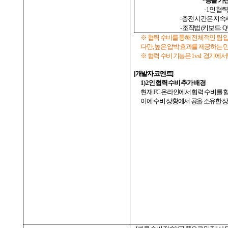
-
공을 가진
- 1
인 협력
-
충전 시간은 지
-
조작법
(
키보드
: Q
※ 협력 수비를 통해 전체적인 팀 
다만
,
높은 압박 효과를 제공하는 
※ 협력 수비 기능은
1vs1
경기에서
[
개발자 코멘트
]
1) 2
인 협력 수비 추가 배경
현재
FC
온라인에서 협력 수비를 할
이에 수비 상황에서 공을 소유한 