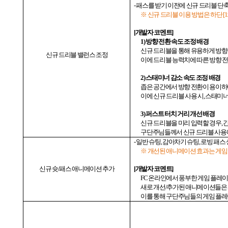
-
패스를 받기 이전에 신규 드리블 단
※ 신규 드리블 이용 방법은 하단
[1
[
개발자 코멘트
]
1)
방향 전환 속도 조정 배경
신규 드리블을 통해 유용하게 방
신규
드리블 밸런스 조정
이에 드리블 능력치에 따른 방향 
2)
스태미너 감소 속도 조정 배경
좁은 공간에서 방향 전환이 용이하
이에 신규 드리블 사용 시
,
스태미너
3)
퍼스트 터치 거리 개선 배경
신규 드리블을 미리 입력할 경우
,
간
구단주님들께서 신규 드리블 사용
-
일반 슈팅
,
감아차기 슈팅
,
로빙 패스
※ 개선된 애니메이션 효과는 게임
신규 슛
/
패스 애니메이션 추가
[
개발자 코멘트
]
FC
온라인에서 풍부한 게임 플레이
새로 개선
/
추가된 애니메이션들은 
이를 통해 구단주님들의 게임 플