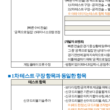
- [
빠른 수비 전술
] ‘
공 쪽으로 밀집
’
사용
1) 1
차 테스트 구장
–
공격 전술 → 
2) 2
차 테스트 구장
–
공격 전술 → 
※ 아래 이미지는 테스트 항목 적용
[
빠른 수비 전술
]
‘
공 쪽으로 밀집
’
스태미너 소모량 조정
[
개발자 코멘트
]
빠른 전술은 경기 중 상황에 맞추
그 중
‘
공 쪽으로 밀집
’
은 상대가 사
경기 전반에 걸쳐 지속적으로 사용
이를 해결하기 위해
‘
공 쪽으로 밀
게임 플레이 오류 수정
-
방향키 없이
RB+LB
입력 시
,
공 멈추
■ 1
차 테스트 구장 항목과 동일한 항목
테스트 항목
-
보다 다양한 공격 루트 제공을 위해 
-
신규 드리블은 기존보다 공을 짧게
-
신규 드리블은 터치가 짧아 슈팅
,
패
신규
드리블 기술 추가
-
신규 드리블은 선수의 드리블
,
속도
,
※
(
패드 한정
)
신규 드리블 조작법
※
(
패드 한정
)
변경된 드래그백 개