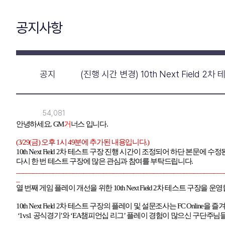
공지사항
공지
(진행 시간 변경) 10th Next Field 2
54,081
안녕하세요
. GM
거
너스 입니다
.
(3/29(
금
)
오후
1
시
49
분에 추가된 내용입니다
.)
10th Next Field 2
차 테스트 구장 진행 시간이 조정되어 하단 본문에 수
다시 한 번 테스트 구장에 많은 관심과 참여를 부탁드립니다
.
______________________________________________________________
_
열 번째 게임 플레이 개선을 위한
10th Next Field 2
차 테스트 구장을 운
10th Next Field 2
차 테스트 구장의 플레이 및 설문조사는
FC Online
을 즐
‘1vs1
공식경기
’
와
‘EA
챔피언십 리그
’
플레이 경험이 많으신 구단주님