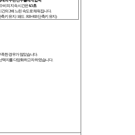
상대의 주변 선수들에게 압박
 수비의 지속 시간은
6.5
초
시간의
2
배 느린 속도로 채워집니다
.
단축키 유지
/
패드
: RB+RB
단축키 유지
)
부족한 경우가 많았습니다
.
의 선택지를 다양화하고자 하였습니다
.