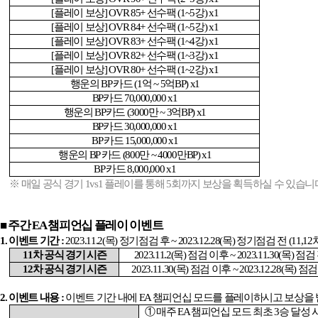
[
플레이 보상
] OVR 85+
선수팩
(1~5
강
) x1
[
플레이 보상
] OVR 84+
선수팩
(1~5
강
) x1
[
플레이 보상
] OVR 83+
선수팩
(1~4
강
) x1
[
플레이 보상
] OVR 82+
선수팩
(1~3
강
) x1
[
플레이 보상
] OVR 80+
선수팩
(1~2
강
) x1
행운의
BP
카드
(1
억
~ 5
억
BP) x1
BP
카드
70,000,000 x1
행운의
BP
카드
(3000
만
~ 3
억
BP) x1
BP
카드
30,000,000 x1
BP
카드
15,000,000 x1
행운의
BP
카드
(800
만
~ 4000
만
BP) x1
BP
카드
8,000,000 x1
※ 매일 공식 경기
1vs1
플레이를 통해
5
회까지 보상을 획득하실 수 있습니
■
주간
EA
챔피언십 플레이 이벤트
1.
이벤트 기간
:
2023.11.2(
목
)
정기점검 후
~ 2023.12.28(
목
)
정기점검 전
(11,12
11
차 공식 경기 시즌
2023.11.2(
목
)
점검 이후
~ 2023.11.30(
목
)
점검
12
차 공식 경기 시즌
2023.11.30(
목
)
점검 이후
~ 2023.12.28(
목
)
점검
2.
이벤트 내용
:
이벤트 기간 내에
EA
챔피언십 모드를 플레이하시고 보상을
① 매주
EA
챔피언십 모드 최초
3
승 달성 