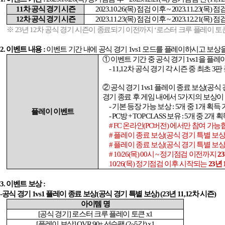
11
차 공식 경기 시즌
2023.10.26(
목
)
점검 이후
~ 2023.11.23(
목
)
점검
12
차 공식 경기 시즌
2023.11.23(
목
)
점검 이후
~ 2023.12.21(
목
)
점검
※
23
년
12
차 공식 경기 시즌이 종료되기 이전까지
‘
로스터 크루 플레이 토
2.
이벤트 내용
:
이벤트 기간 내에 공식 경기
1vs1
모드를 플레이하시고 보상
① 이벤트 기간 중 공식 경기
1vs1
을 플레
- 11,12
차 공식 경기 각 시즌 중 최초
3
판
② 공식 경기
1vs1
플레이 종료 보상
(
공식 
경기 종료 후 게임 내에서
5
가지의 보상이
-
기본 등장 가능 보상
: 5
개 중
1
개 획득 
플레이 이벤트
- PC
방
+ TOP CLASS
보유
: 5
개 중
2
개 획
# FC
온라인
(PC
버전
)
에서만 참여 가능
#
플레이 종료 보상
(
공식 경기 특별 보
#
플레이 종료 보상
(
공식 경기 특별 보
# 10/26(
목
) 00
시
~
정기점검 이전까지
23
10/26(
목
)
정기점검 이후 시작되는
23
년
3.
이벤트 보상
:
-
공식 경기
1vs1
플레이 종료 보상
(
공식 경기 특별 보상
) (23
년
11,12
차 시즌
)
아이템 명
[
공식 경기
]
로스터 크루 플레이 토큰
x1
[
플레이 보상
] OVR 90+
선수팩
(2~5
강
) x1