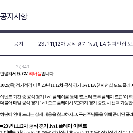
공지사항
공지
23년 11,12차 공식 경기 1vs1, EA 챔피언
27,843
안녕하세요
.
GM
리버풀
입니다
.
10/26(
목
)
정기점검 이후
23
년
11,12
차 공식 경기
1vs1, EA
챔피언십 모드 플레
이벤트 기간 중 공식 경기
1vs1
플레이를 통해
‘
로스터 크루 플레이 토큰
’
이 
더불어 매일 공식 경기
1vs1
모드 플레이시
5
판까지 경기 종료 시 선택 가능한
하단에 안내 드리는 상세 내용을 참고하시고
,
구단주님들을 위해 준비된 플
■
23
년
11,12
차 공식 경기
1vs1
플레이 이벤트
1.
이벤트 기간
:
2023.10.26(
목
)
정기점검 후
~ 2023.12.21(
목
)
정기점검 전
(11,12