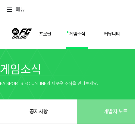
메뉴
프로필
게임소식
커뮤니티
게임소식
스쿼드
공지사항
추천
경기 기록
개발자 노트
자유
이적시장
NEXT FIELD
팁
EA SPORTS FC ONLINE의 새로운 소식을 만나보세요.
커뮤니티
업데이트
질문
친구
이벤트
클럽홍보
방명록
유저 가이드
게임 플레이 버그 제보
구단주 정보
신규 전술 가이드
FC톡
공지사항
개발자 노트
설정
YOUR FIELD