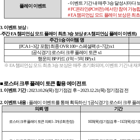
-
이벤트 기간 내 매주
3
승 달성시마다 
플레이 이벤트
# FC
온라인
(PC
버전
)
에서만 참여 가능
# EA
챔피언십 모드 플레이 보상은 최
3.
이벤트 보상
:
-
주간
EA
챔피언십 모드 플레이 최초
3
승 보상
(EA
챔피언십 플레이 이벤트
)
주간
1
승 아이템 명
[FCA 1~3
강 포함
]
최종
OVR 100+
스페셜팩
(1~7
강
) x1
[
공식경기
]
로스터 크루 플레이 토큰
x1
행운의
BP
카드
(1
억
~ 5
억
BP) x1
※
EA
챔피언십 모드 최초
3
승 보상은 매주 초기화되며
,
이벤트 기간 내 재
■
로스터 크루 플레이 토큰 활용 에이전트
1.
이벤트 기간
:
2023.10.26(
목
)
정기점검 후
~ 2023.12.21(
목
)
정기점검 전
2.
이벤트 내용
:
플레이 이벤트를 통해 획득하신
‘[
공식경기
]
로스터 크루 플
의뢰 명
기간
로스터 크루 플레이 토큰 의뢰
1 - 3
개
(1
회 한정
)
10/26(
목
)
정기점검 후
~ 11/23(
목
)
정기