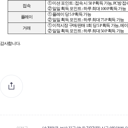
① 미션 포인트
:
접속 시
50 P
획득 가능
, PC
방 접
접속
②
일일 획득 포인트
:
하루 최대
100 P
획득 가능
① 플레이 당
5 P
획득 가능
플레이
②
일일 획득 포인트
:
하루
최대
75 P
획득 가능
① 이적시장 구매
/
판매
1
회 당
5 P
획득 가능
,
에이
거래
②
일일 획득 포인트
:
하루
최대
50 P
획득 가능
감사합니다
.