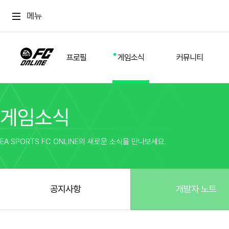
메뉴
프로필
게임소식
커뮤니티
게임소식
스쿼드
공지사항
추천
경기 기록
개발자 노트
자유
이적시장
NEXT FIELD
팁
EA SPORTS FC ONLINE의 새로운 소식을 만나보세요.
커뮤니티
업데이트
질문
친구
이벤트
클럽홍보
방명록
유저 가이드
게임 플레이 버그 제보
구단주 정보
신규 전술 가이드
FC톡
공지사항
개발자 노트
설정
YOUR FIELD