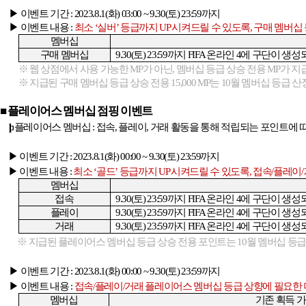
▶ 이벤트 기간
: 2023.8.1(
화
) 03:00 ~ 9.30(
토
) 23:59
까지
▶ 이벤트 내용
:
최소
‘
실버
’
등급까지
UP
시켜드릴 수 있도록
,
구매 멤버십
멤버십
구매 멤버십
9.30(
토
) 23:59
까지
FIFA
온라인
4
에 구단이 생성
※ 웹 상점에서 사용 가능한
MP
가 아닌
,
멤버십 등급 상승 전용
MP
가 지
※ 지급된 구매 멤버십 등급 상승 전용
15,000 MP
는
10
월 멤버십 등급 
■ 플레이어스 멤버십 점핑 이벤트
þ
플레이어스 멤버십
:
접속
,
플레이
,
거래 활동을 통해 적립되는 포인트에 따
▶ 이벤트 기간
: 2023.8.1(
화
) 00:00 ~ 9.30(
토
) 23:59
까지
▶ 이벤트 내용
:
최소
‘
골드
’
등급까지
UP
시켜드릴 수 있도록
,
접속
/
플레이
/
멤버십
접속
9.30(
토
) 23:59
까지
FIFA
온라인
4
에 구단이 생성
플레이
9.30(
토
) 23:59
까지
FIFA
온라인
4
에 구단이 생성
거래
9.30(
토
) 23:59
까지
FIFA
온라인
4
에 구단이 생성
※ 지급된 플레이어스 멤버십 등급 상승 전용 포인트는
10
월 멤버십 등
▶ 이벤트 기간
: 2023.8.1(
화
) 00:00 ~ 9.30(
토
) 23:59
까지
▶ 이벤트 내용
:
접속
/
플레이
/
거래 플레이어스 멤버십 등급 상향에 필요한
멤버십
기존 획득 