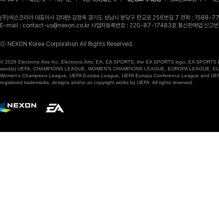
(주)넥슨코리아 대표이사 강대현·김정욱 경기도 성남시 분당구 판교로 256번길 7 전화 : 1588-770
E-mail : contact-us@nexon.co.kr 사업자등록번호 : 220-87-17483호 통신판매업 신
ⓒ NEXON Korea Corporation All Rights Reserved.
© 2026 Electronic Arts Inc. Electronic Arts, EA, EA SPORTS, the EA SPORTS logo, EA SPORTS FC
word(s) UEFA, CHAMPIONS LEAGUE, WOMEN’S CHAMPIONS LEAGUE, EUROPA LEAGUE, EUROPA
Women’s Champions League, UEFA Europa League, UEFA Europa Conference League and UEFA Supe
registered trademarks, designs and/or as copyright works by UEFA. All rights reserved.