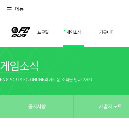
메뉴
프로필
게임소식
커뮤니티
게임소식
스쿼드
공지사항
추천
경기 기록
개발자 노트
자유
이적시장
NEXT FIELD
팁
EA SPORTS FC ONLINE의 새로운 소식을 만나보세요.
커뮤니티
업데이트
질문
친구
이벤트
클럽홍보
방명록
유저 가이드
게임 플레이 버그 제보
구단주 정보
신규 전술 가이드
FC톡
공지사항
개발자 노트
설정
YOUR FIELD