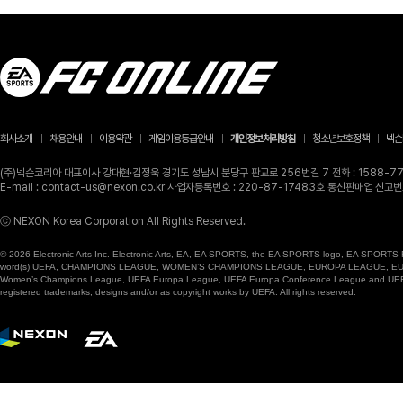
회사소개
채용안내
이용약관
게임이용등급안내
개인정보처리방침
청소년보호정책
넥슨
(주)넥슨코리아 대표이사 강대현·김정욱 경기도 성남시 분당구 판교로 256번길 7 전화 : 1588-770
E-mail : contact-us@nexon.co.kr 사업자등록번호 : 220-87-17483호 통신판매업 신
ⓒ NEXON Korea Corporation All Rights Reserved.
© 2026 Electronic Arts Inc. Electronic Arts, EA, EA SPORTS, the EA SPORTS logo, EA SPORTS FC
word(s) UEFA, CHAMPIONS LEAGUE, WOMEN’S CHAMPIONS LEAGUE, EUROPA LEAGUE, EUROPA
Women’s Champions League, UEFA Europa League, UEFA Europa Conference League and UEFA Supe
registered trademarks, designs and/or as copyright works by UEFA. All rights reserved.