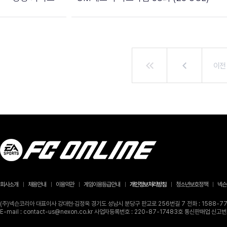
이전
회사소개
채용안내
이용약관
게임이용등급안내
개인정보처리방침
청소년보호정책
넥슨
(주)넥슨코리아 대표이사 강대현·김정욱 경기도 성남시 분당구 판교로 256번길 7 전화 : 1588-770
E-mail : contact-us@nexon.co.kr 사업자등록번호 : 220-87-17483호 통신판매업 신