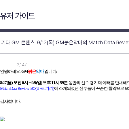
유저 가이드
기타 GM 콘텐츠
9/13(목) GM붉은악마의 Match Data Revie
2,147
안녕하세요
.
GM
붉은
악마
입니다
.
8/27(
월
)
오전
0
시
~ 9/9(
일
)
오후
11
시
59
분
동안의 선수 경기 데이터를 안내해
Match Data Review 5
화(
바로
가기)
에 소개되었던 선수들이 꾸준한 활약으로
6
감사합니다
.