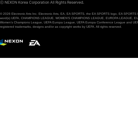
ⓒ NEXON Korea Corporation All Rights Reserved.
© 2026 Electronic Arts Inc. Electronic Arts, EA, EA SPORTS, the EA SPORTS logo, EA SPORTS FC
word(s) UEFA, CHAMPIONS LEAGUE, WOMEN’S CHAMPIONS LEAGUE, EUROPA LEAGUE, EUROPA
Women’s Champions League, UEFA Europa League, UEFA Europa Conference League and UEFA Supe
registered trademarks, designs and/or as copyright works by UEFA. All rights reserved.