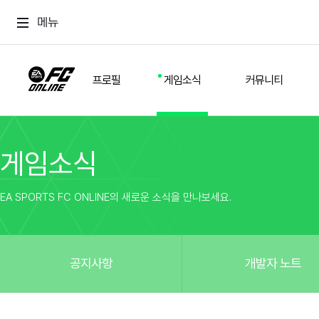
메뉴
프로필
게임소식
커뮤니티
게임소식
스쿼드
공지사항
추천
경기 기록
개발자 노트
자유
이적시장
NEXT FIELD
팁
EA SPORTS FC ONLINE의 새로운 소식을 만나보세요.
커뮤니티
업데이트
질문
친구
이벤트
클럽홍보
방명록
유저 가이드
게임 플레이 버그 제보
구단주 정보
신규 전술 가이드
FC톡
공지사항
개발자 노트
설정
YOUR FIELD