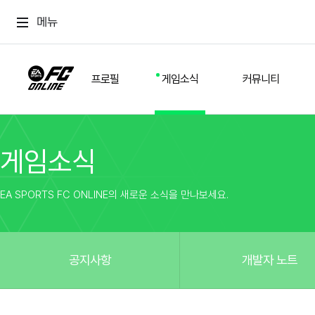
메뉴
프로필
게임소식
커뮤니티
게임소식
스쿼드
공지사항
추천
경기 기록
개발자 노트
자유
이적시장
NEXT FIELD
팁
EA SPORTS FC ONLINE의 새로운 소식을 만나보세요.
커뮤니티
업데이트
질문
친구
이벤트
클럽홍보
방명록
유저 가이드
게임 플레이 버그 제보
구단주 정보
신규 전술 가이드
FC톡
공지사항
개발자 노트
설정
YOUR FIELD