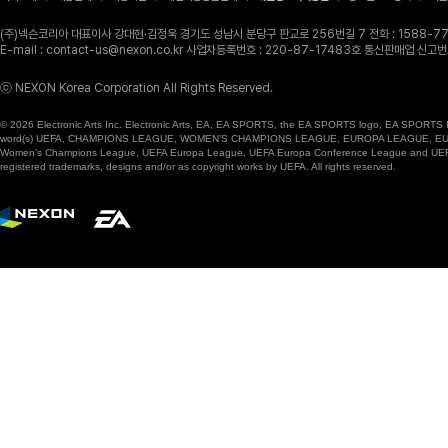
(주)넥슨코리아 대표이사 강대현·김정욱 경기도 성남시 분당구 판교로 256번길 7 전화 : 1588-770
E-mail : contact-us@nexon.co.kr 사업자등록번호 : 220-87-17483호 통신판매업 신
ⓒ NEXON Korea Corporation All Rights Reserved.
© 2026 Electronic Arts Inc. Electronic Arts, EA, EA SPORTS, the EA SPORTS logo, EA SPORTS FC
word(s) UEFA, CHAMPIONS LEAGUE, WOMEN’S CHAMPIONS LEAGUE, EUROPA LEAGUE, EUROPA
Women’s Champions League, UEFA Europa League, UEFA Europa Conference League and UEFA Supe
registered trademarks, designs and/or as copyright works by UEFA. All rights reserved.