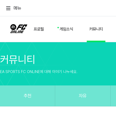
메뉴
프로필
게임소식
커뮤니티
커뮤니티
스쿼드
공지사항
추천
경기 기록
개발자 노트
자유
이적시장
NEXT FIELD
팁
EA SPORTS FC ONLINE에 대해 이야기 나누세요.
커뮤니티
업데이트
질문
친구
이벤트
클럽홍보
방명록
유저 가이드
게임 플레이 버그 제보
구단주 정보
신규 전술 가이드
FC톡
추천
자유
설정
YOUR FIELD