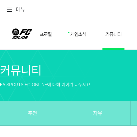
메뉴
프로필
게임소식
커뮤니티
커뮤니티
스쿼드
공지사항
추천
경기 기록
개발자 노트
자유
이적시장
NEXT FIELD
팁
EA SPORTS FC ONLINE에 대해 이야기 나누세요.
커뮤니티
업데이트
질문
친구
이벤트
클럽홍보
방명록
유저 가이드
게임 플레이 버그 제보
구단주 정보
신규 전술 가이드
FC톡
추천
자유
설정
YOUR FIELD