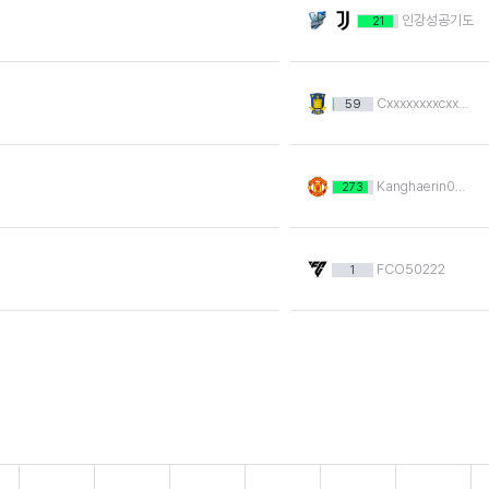
인강성공기도
21
Cxxxxxxxxcxxxxxx
59
Kanghaerin060515
273
FCO50222
1