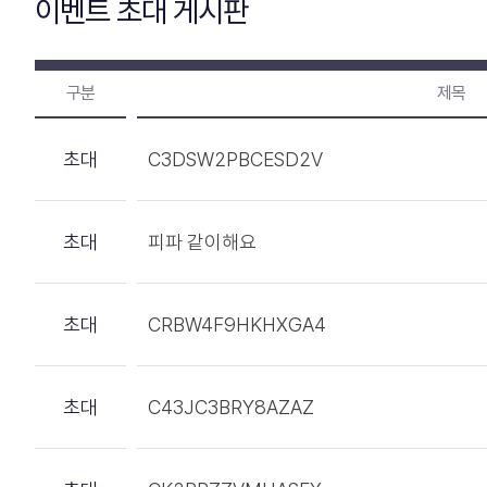
이벤트 초대 게시판
구분
제목
초대
C3DSW2PBCESD2V
초대
피파 같이해요
초대
CRBW4F9HKHXGA4
초대
C43JC3BRY8AZAZ