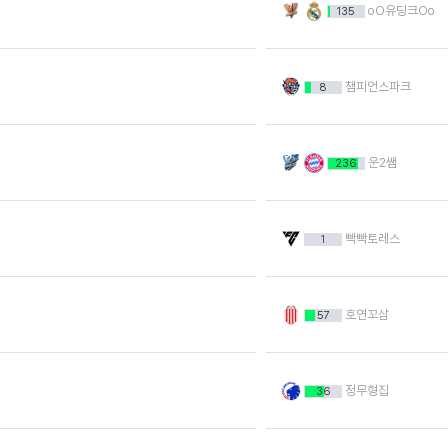
oO유딩크Oo
135
챔피언스파크
8
운2쌤
236
빡빡토레스
1
호연꼬삼
57
정무형집
36