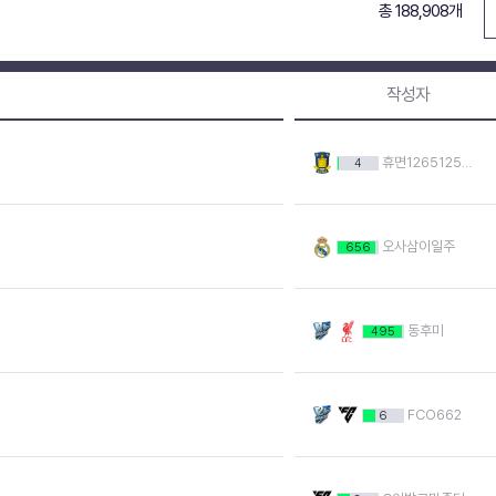
총 188,908개
작성자
휴면12651257078
4
오사삼이일주
656
동후미
495
FCO662
6