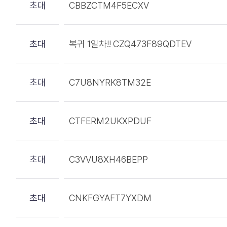
초대
CBBZCTM4F5ECXV
초대
복귀 1일차!! CZQ473F89QDTEV
초대
C7U8NYRK8TM32E
초대
CTFERM2UKXPDUF
초대
C3VVU8XH46BEPP
초대
CNKFGYAFT7YXDM