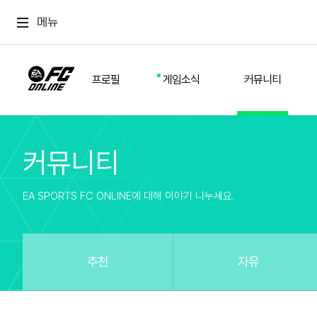
메뉴
프로필
게임소식
커뮤니티
커뮤니티
스쿼드
공지사항
추천
경기 기록
개발자 노트
자유
이적시장
NEXT FIELD
팁
EA SPORTS FC ONLINE에 대해 이야기 나누세요.
커뮤니티
업데이트
질문
친구
이벤트
클럽홍보
방명록
유저 가이드
게임 플레이 버그 제보
구단주 정보
신규 전술 가이드
FC톡
추천
자유
설정
YOUR FIELD