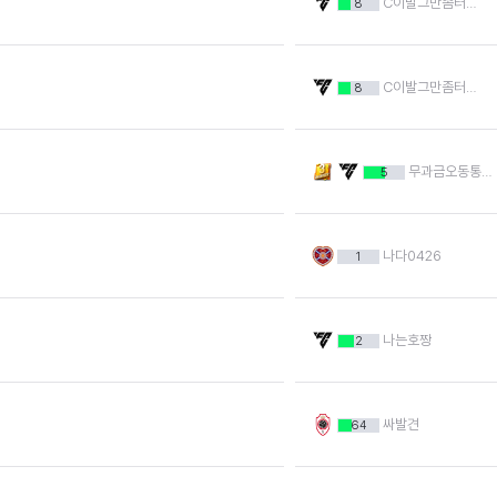
C이발그만좀터져
8
C이발그만좀터져
8
무과금오동통사버
5
나다0426
1
나는호짱
2
싸발견
64