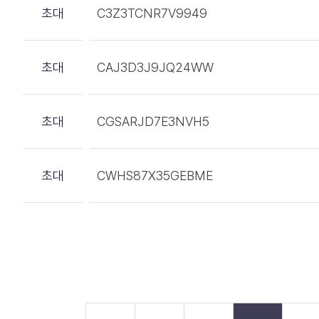
초대
C3Z3TCNR7V9949
초대
CAJ3D3J9JQ24WW
초대
CGSARJD7E3NVH5
초대
CWHS87X35GEBME