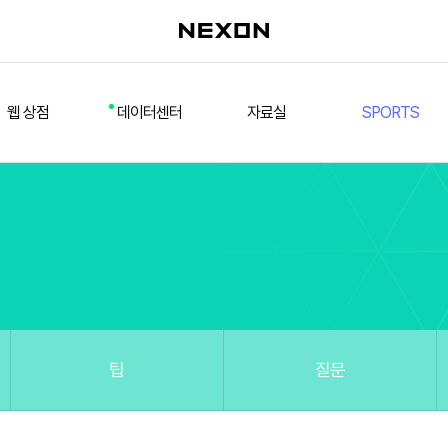
웹 상점
데이터센터
자료실
SPORTS
웹 상점
데일리 차트
다운로드/설치
FSL
멤버십
선수
테스트 구장
넥슨 풋볼
스페셜 상점
팀컬러/감독
Nexon Open API
FCA 대회 신청
마이페이지
랭킹
추가 정보
강화 부스트 도우미
훈련코치/특성 도우미
스쿼드 메이커
팁
질문
스쿼드 피드