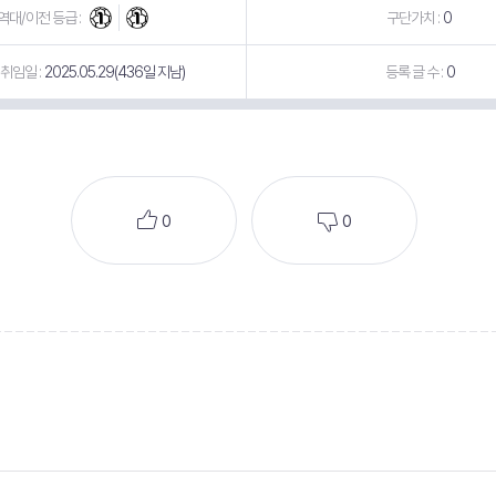
역대/이전 등급 :
구단가치 :
0
취임일 :
2025.05.29(436일 지남)
등록 글 수 :
0
0
0