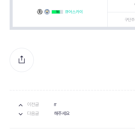
큐어스카이
18
구단주 
이전글
rr
다음글
해주세요