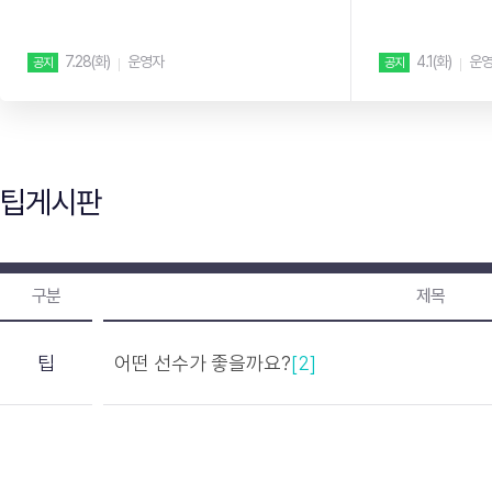
립니다. ...
부 잘못 ...
7.28(화)
운영자
4.1(화)
운
공지
공지
팁게시판
구분
제목
팁
어떤 선수가 좋을까요?
[2]