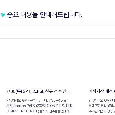
※
중요 내용을 안내해드립니다.
7/30(목) SPT, 26FSL 신규 선수 안내
이적시장 개선 
안녕하세요. GM붉은악마입니다. 7/30(목) 신규
안녕하세요. GM거너스입
SPT(Spartan), 26FSL(2026 FC ONLINE SUPER
분에 추가된 내용입니다.
CHAMPIONS LEAGUE) 클래스 선수들을 안내해 드
추가된 기준가 상승 