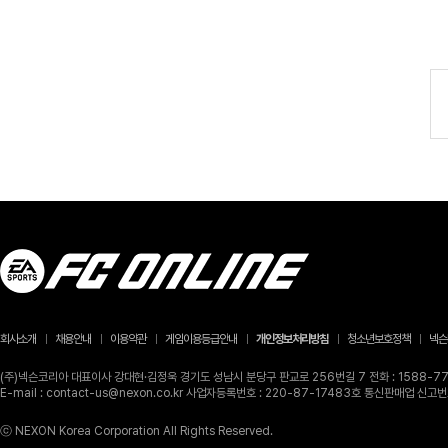
회사소개
채용안내
이용약관
게임이용등급안내
개인정보처리방침
청소년보호정책
넥슨
(주)넥슨코리아 대표이사 강대현·김정욱 경기도 성남시 분당구 판교로 256번길 7 전화 : 1588-770
E-mail : contact-us@nexon.co.kr 사업자등록번호 : 220-87-17483호 통신판매업 신
ⓒ NEXON Korea Corporation All Rights Reserved.