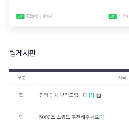
립니다. ...
부 잘못 ...
7.28(화)
운영자
4.1(화)
공지
공지
팁게시판
구분
제목
팁
팀평 다시 부탁드립니다.
[1]
팁
5000조 스쿼드 추천해주세요
[1]