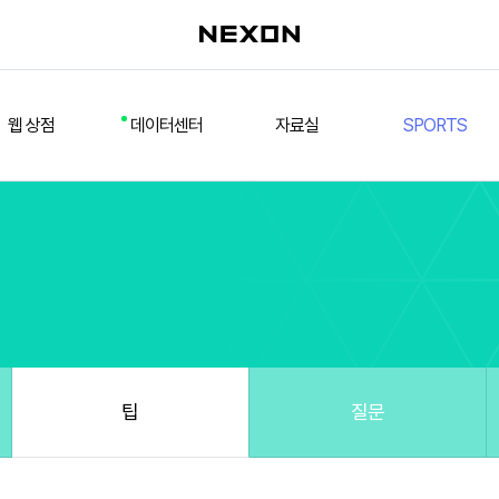
웹 상점
데이터센터
자료실
SPORTS
웹 상점
데일리 차트
다운로드/설치
FSL
멤버십
선수
테스트 구장
넥슨 풋볼
스페셜 상점
팀컬러/감독
Nexon Open API
FCA 대회 신청
마이페이지
랭킹
추가 정보
강화 부스트 도우미
훈련코치/특성 도우미
스쿼드 메이커
팁
질문
스쿼드 피드