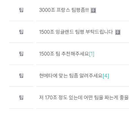
팁
3000조 프랑스 팀평좀!!!
팁
1500조 잉글랜드 팀평 부탁드립니다
팁
1500조 팀 추천해주세요
[1]
팁
현메타에 맞는 팀좀 알려주세요
[4]
팁
저 170조 정도 있는데 어떤 팀을 짜는게 좋