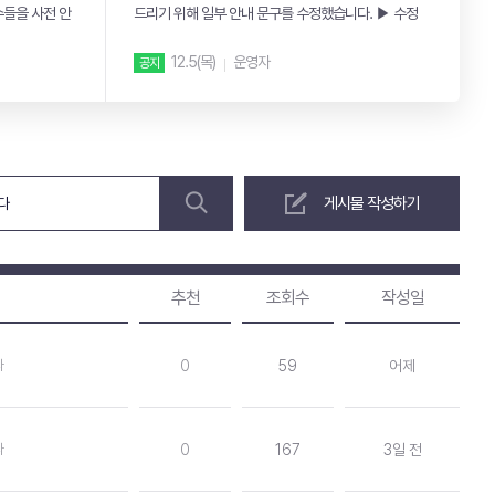
수들을 사전 안
드리기 위해 일부 안내 문구를 수정했습니다. ▶ 수정
내용 ...
7
12.5(목)
운영자
공지
게시물 작성하기
추천
조회수
작성일
다
0
59
어제
다
0
167
3일 전