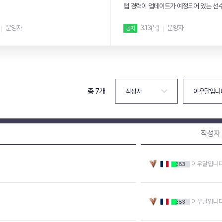
럽 경력이 업데이트가 예정되어 있는 선
내 드립니다....
운영자
3.13(목)
운영자
공지
총 7개
작성자
이우달입니
383
이우달입니
383