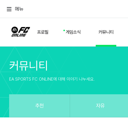
메뉴
프로필
게임소식
커뮤니티
커뮤니티
스쿼드
공지사항
추천
경기 기록
개발자 노트
자유
이적시장
NEXT FIELD
팁
EA SPORTS FC ONLINE에 대해 이야기 나누세요.
커뮤니티
업데이트
질문
친구
이벤트
클럽홍보
방명록
유저 가이드
게임 플레이 버그 제보
구단주 정보
신규 전술 가이드
FC톡
추천
자유
설정
YOUR FIELD