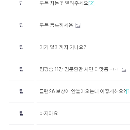
팁
쿠폰 치는곳 알려주세요
[2]
팁
쿠폰 등록하세용
팁
이거 얼마까지 가나요?
팁
팀평좀 11강 김문환만 사면 다맞춤 ㅋㅋ
팁
클랜26 보상이 안들어오는데 어떻게해요?
[1
팁
하지마요