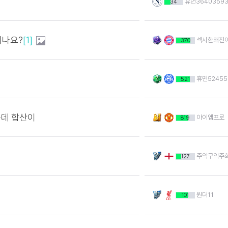
휴면36403593
34
이나요?
[1]
섹시한왜진
370
휴면52455
521
는데 합산이
아이엠프로
819
주악구악주희
127
원더11
101