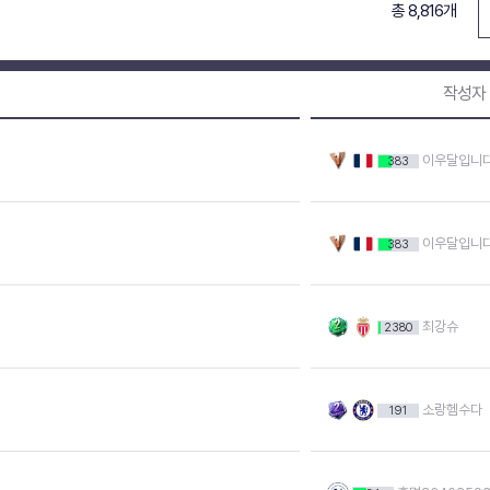
총 8,816개
작성자
이우달입니
383
이우달입니
383
최강슈
2380
소랑헴수다
191