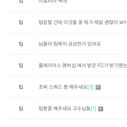
팁
이탈리아 국대
팁
팀갈할 건데 이것들 중 뭐가 제일 괜찮아 보
팁
님들아 팀케미 궁금한거 있어요
팁
플레이어스 멤버십 에서 받은 FC가 받기했
팁
초짜 스쿼드 평 해주세요
[3]
팁
팀평좀 해주세요 고수님들
[1]