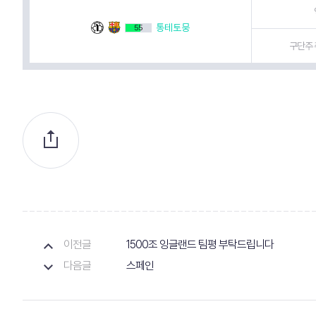
통테토뭉
55
구단주 
이전글
1500조 잉글랜드 팀평 부탁드립니다
다음글
스페인