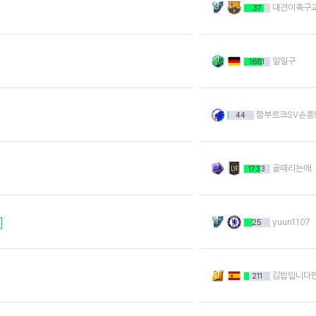
대견이축구
37
일일구
1681
함부르크SV손흥
44
골때리는애
1733
]
yuun1107
25
김밥입니다
211