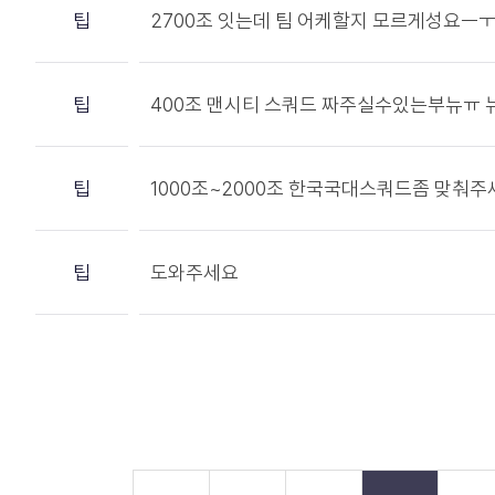
팁
2700조 잇는데 팀 어케할지 모르게성요ㅡ
팁
400조 맨시티 스쿼드 짜주실수있는부뉴ㅠ
팁
1000조~2000조 한국국대스쿼드좀 맞춰주
팁
도와주세요