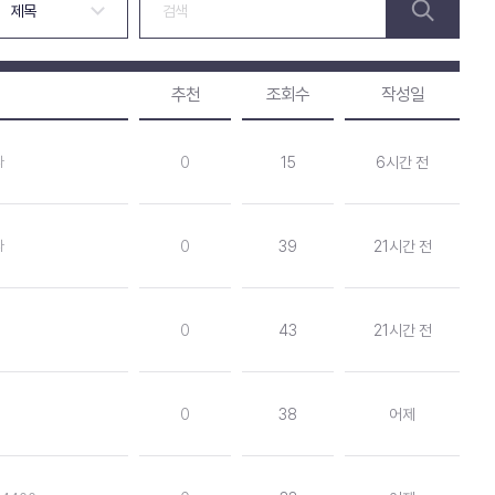
추천
조회수
작성일
다
0
15
6시간 전
다
0
39
21시간 전
0
43
21시간 전
0
38
어제