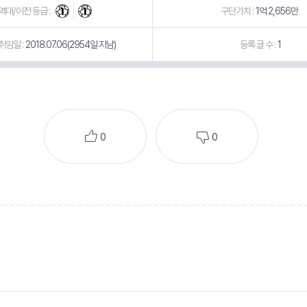
역대/이전 등급 :
구단가치 :
1억 2,656만
취임일 :
2018.07.06(2954일 지남)
등록 글 수 :
1
0
0