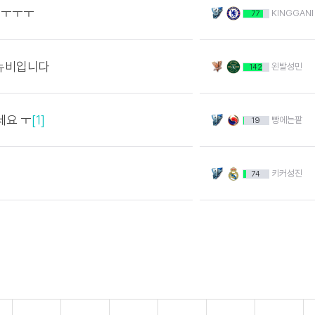
ㅜㅜㅜㅜ
KINGGANI
77
 뉴비입니다
왼발성민
142
세요 ㅜ
[1]
빵에는팥
19
키커성진
74