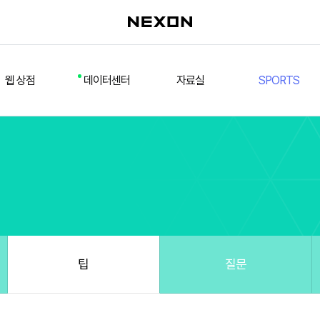
웹 상점
데이터센터
자료실
SPORTS
웹 상점
데일리 차트
다운로드/설치
FSL
멤버십
선수
테스트 구장
넥슨 풋볼
스페셜 상점
팀컬러/감독
Nexon Open API
FCA 대회 신청
마이페이지
랭킹
추가 정보
강화 부스트 도우미
훈련코치/특성 도우미
스쿼드 메이커
팁
질문
스쿼드 피드