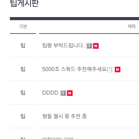
팁게시판
구분
제목
팁
팀평 부탁드립니다.
팁
5000조 스쿼드 추천해주세요
[1]
팁
DDDD
팁
형들 첼시 윙 추천 좀