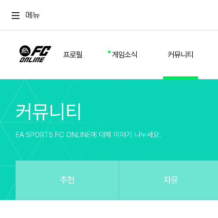
메뉴
프로필
게임소식
커뮤니티
커뮤니티
스쿼드
공지사항
추천
경기 기록
개발자 노트
자유
이적시장
NEXT FIELD
팁
EA SPORTS FC ONLINE에 대해 이야기 나누세요.
커뮤니티
업데이트
질문
친구
이벤트
클럽홍보
방명록
유저 가이드
게임 플레이 버그 제보
구단주 정보
신규 전술 가이드
FC톡
추천
자유
설정
YOUR FIELD