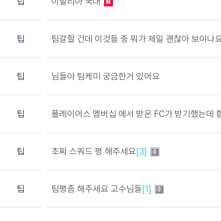
팁
이탈리아 국대
팁
팀갈할 건데 이것들 중 뭐가 제일 괜찮아 보이나
팁
님들아 팀케미 궁금한거 있어요
팁
플레이어스 멤버십 에서 받은 FC가 받기했는데
팁
초짜 스쿼드 평 해주세요
[3]
팁
팀평좀 해주세요 고수님들
[1]