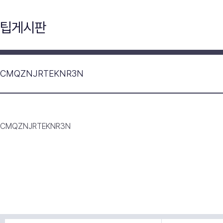
팁게시판
CMQZNJRTEKNR3N
CMQZNJRTEKNR3N