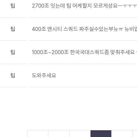
팁
2700조 잇는데 팀 어케할지 모르게성요ㅡㅜㅜ
팁
400조 맨시티 스쿼드 짜주실수있는부뉴ㅠ 뉴
팁
1000조~2000조 한국국대스쿼드좀 맞춰주세요
팁
도와주세요