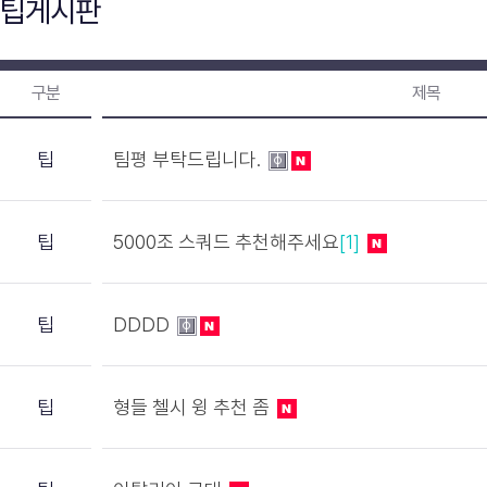
팁게시판
구분
제목
팁
팀평 부탁드립니다.
팁
5000조 스쿼드 추천해주세요
[1]
팁
DDDD
팁
형들 첼시 윙 추천 좀