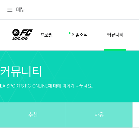
메뉴
프로필
게임소식
커뮤니티
커뮤니티
스쿼드
공지사항
추천
경기 기록
개발자 노트
자유
이적시장
NEXT FIELD
팁
EA SPORTS FC ONLINE에 대해 이야기 나누세요.
커뮤니티
업데이트
질문
친구
이벤트
클럽홍보
방명록
유저 가이드
게임 플레이 버그 제보
구단주 정보
신규 전술 가이드
FC톡
추천
자유
설정
YOUR FIELD