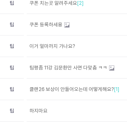
팁
쿠폰 치는곳 알려주세요
[2]
팁
쿠폰 등록하세용
팁
이거 얼마까지 가나요?
팁
팀평좀 11강 김문환만 사면 다맞춤 ㅋㅋ
팁
클랜26 보상이 안들어오는데 어떻게해요?
[1]
팁
하지마요