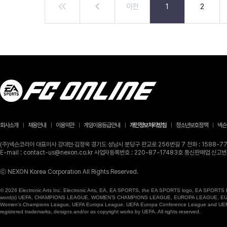
이전
1
2
회사소개
채용안내
이용약관
게임이용등급안내
개인정보처리방침
청소년보호정책
넥슨
(주)넥슨코리아 대표이사 강대현·김정욱 경기도 성남시 분당구 판교로 256번길 7 전화 : 1588-770
E-mail : contact-us@nexon.co.kr 사업자등록번호 : 220-87-17483호 통신판매업 신
ⓒ NEXON Korea Corporation All Rights Reserved.
© 2026 Electronic Arts Inc. Electronic Arts, EA, EA SPORTS, the EA SPORTS logo, EA SPORTS FC
word(s) UEFA, CHAMPIONS LEAGUE, WOMEN’S CHAMPIONS LEAGUE, EUROPA LEAGUE, EUROPA
Women’s Champions League, UEFA Europa League, UEFA Europa Conference League and UEFA Supe
registered trademarks, designs and/or as copyright works by UEFA. All rights reserved.