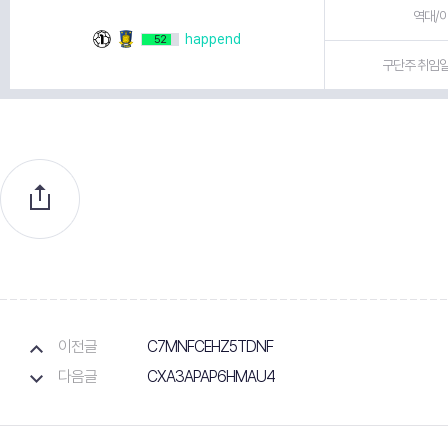
역대/이
happend
52
구단주 취임일 
이전글
C7MNFCEHZ5TDNF
다음글
CXA3APAP6HMAU4