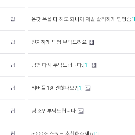
팁
온갖 욕을 다 해도 되니까 제발 솔직하게 팀평좀
[
팁
진지하게 팀평 부탁드려요
팁
팀평 다시 부탁드립니다.
[1]
팁
리버풀 1경 괜찮나요?
[1]
팁
팀 조언부탁드립니다
팁
5000조 스쿼드 추천해주세요
[1]