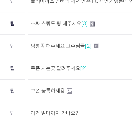
팁
플레이어스 멤버십 에서 받은 FC가 받기했는데
팁
초짜 스쿼드 평 해주세요
[3]
팁
팀평좀 해주세요 고수님들
[2]
팁
쿠폰 치는곳 알려주세요
[2]
팁
쿠폰 등록하세용
팁
이거 얼마까지 가나요?