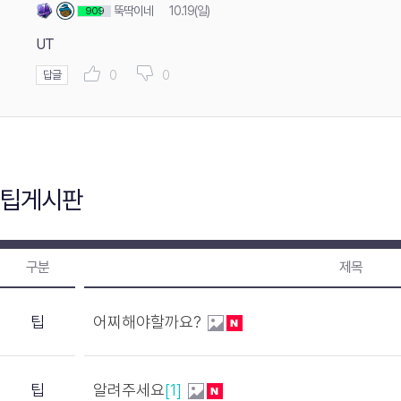
뚝딱이네
10.19(일)
909
UT
0
0
답글
팁게시판
구분
제목
팁
어찌해야할까요?
팁
알려주세요
[1]