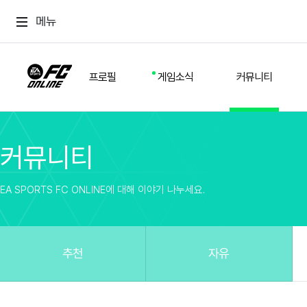
메뉴
프로필
게임소식
커뮤니티
커뮤니티
스쿼드
공지사항
추천
경기 기록
개발자 노트
자유
이적시장
NEXT FIELD
팁
EA SPORTS FC ONLINE에 대해 이야기 나누세요.
커뮤니티
업데이트
질문
친구
이벤트
클럽홍보
방명록
유저 가이드
게임 플레이 버그 제보
구단주 정보
신규 전술 가이드
FC톡
추천
자유
설정
YOUR FIELD