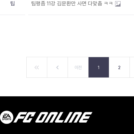
팁
팀평좀 11강 김문환만 사면 다맞춤 ㅋㅋ
이전
1
2