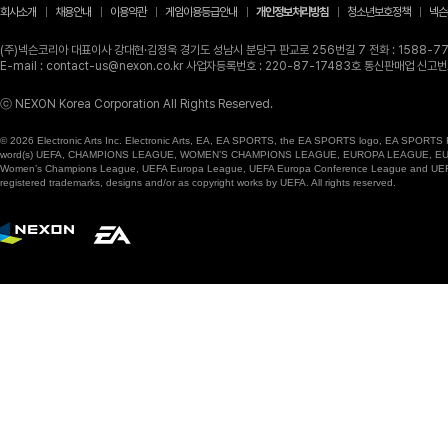
회사소개
채용안내
이용약관
게임이용등급안내
개인정보처리방침
청소년보호정책
넥슨
(주)넥슨코리아 대표이사 강대현·김정욱 경기도 성남시 분당구 판교로 256번길 7 전화 : 1588-770
E-mail : contact-us@nexon.co.kr 사업자등록번호 : 220-87-17483호 통신판매업 신
ⓒ NEXON Korea Corporation All Rights Reserved.
© 2026 Electronic Arts Inc. Electronic Arts, EA, EA SPORTS, the EA SPORTS logo, EA SPORTS FC
word(s) UEFA, CHAMPIONS LEAGUE, WOMEN’S CHAMPIONS LEAGUE, EUROPA LEAGUE, EUROPA
Women’s Champions League, UEFA Europa League, UEFA Europa Conference League and UEFA Supe
registered trademarks, designs and/or as copyright works by UEFA. All rights reserved.