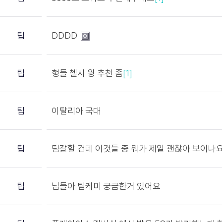
팁
DDDD
팁
형들 첼시 윙 추천 좀
[1]
팁
이탈리아 국대
팁
팀갈할 건데 이것들 중 뭐가 제일 괜찮아 보이나
팁
님들아 팀케미 궁금한거 있어요