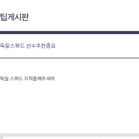
팁게시판
독일스쿼드 선수추천좀요
독일 스쿼드 지적좀해주세여