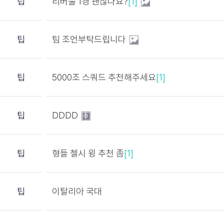
팁
리버풀 1경 괜찮나요?
[1]
팁
팀 조언부탁드립니다
팁
5000조 스쿼드 추천해주세요
[1]
팁
DDDD
팁
형들 첼시 윙 추천 좀
[1]
팁
이탈리아 국대