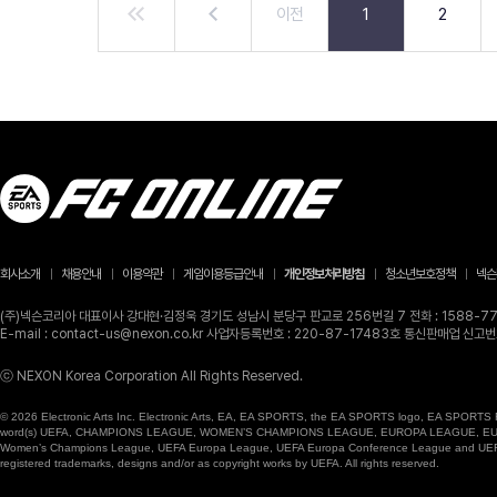
이전
1
2
회사소개
채용안내
이용약관
게임이용등급안내
개인정보처리방침
청소년보호정책
넥슨
(주)넥슨코리아 대표이사 강대현·김정욱 경기도 성남시 분당구 판교로 256번길 7 전화 : 1588-770
E-mail : contact-us@nexon.co.kr 사업자등록번호 : 220-87-17483호 통신판매업 신
ⓒ NEXON Korea Corporation All Rights Reserved.
© 2026 Electronic Arts Inc. Electronic Arts, EA, EA SPORTS, the EA SPORTS logo, EA SPORTS FC
word(s) UEFA, CHAMPIONS LEAGUE, WOMEN’S CHAMPIONS LEAGUE, EUROPA LEAGUE, EUROPA
Women’s Champions League, UEFA Europa League, UEFA Europa Conference League and UEFA Supe
registered trademarks, designs and/or as copyright works by UEFA. All rights reserved.