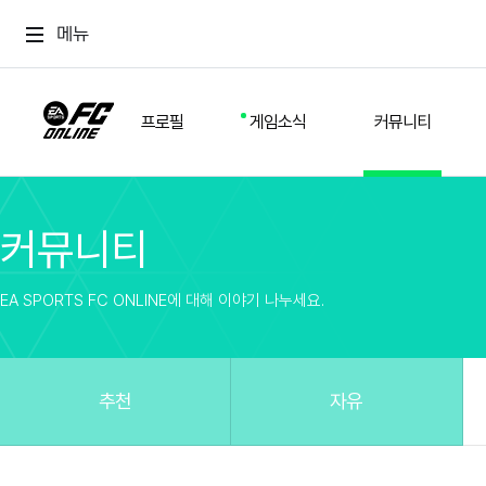
메뉴
프로필
게임소식
커뮤니티
커뮤니티
스쿼드
공지사항
추천
경기 기록
개발자 노트
자유
이적시장
NEXT FIELD
팁
EA SPORTS FC ONLINE에 대해 이야기 나누세요.
커뮤니티
업데이트
질문
친구
이벤트
클럽홍보
방명록
유저 가이드
게임 플레이 버그 제보
구단주 정보
신규 전술 가이드
FC톡
추천
자유
설정
YOUR FIELD