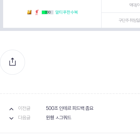
역대/이
말티푸한수북
330
구단주 취임일 
이전글
500조 인테르 피드백 좀요
다음글
뮌휀 ㅅ그쿼드