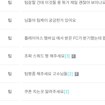
팁
팀갈할 건데 이것들 중 뭐가 제일 괜찮아 보이나
팁
님들아 팀케미 궁금한거 있어요
팁
플레이어스 멤버십 에서 받은 FC가 받기했는데
팁
초짜 스쿼드 평 해주세요
[3]
팁
팀평좀 해주세요 고수님들
[2]
팁
쿠폰 치는곳 알려주세요
[2]