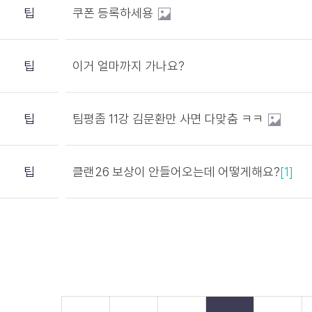
팁
쿠폰 등록하세용
팁
이거 얼마까지 가나요?
팁
팀평좀 11강 김문환만 사면 다맞춤 ㅋㅋ
팁
클랜26 보상이 안들어오는데 어떻게해요?
[1]