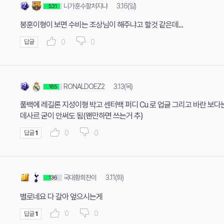
니가훈수할처지냐
3.16(일)
531
봉훈이형이 보면 수비는 조상님이 해주냐고 할것 같은데...
0
0
답글
RONALDOEZ2
3.13(목)
185
풀백에 레길론 지성이형 박고 센터백 퍼디 Cu 로 업글 그리고 바란 보
데사르 굳이 안써도 됨(왠만하면 쓰는거 추)
0
0
답글
1
국대황희찬이
3.11(화)
136
별로네요 다 갈아 엎으시는게
0
0
답글
1