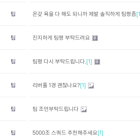
팁
온갖 욕을 다 해도 되니까 제발 솔직하게 팀평좀
[
팁
진지하게 팀평 부탁드려요
팁
팀평 다시 부탁드립니다.
[1]
팁
리버풀 1경 괜찮나요?
[1]
팁
팀 조언부탁드립니다
팁
5000조 스쿼드 추천해주세요
[1]