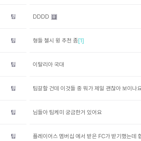
팁
DDDD
팁
형들 첼시 윙 추천 좀
[1]
팁
이탈리아 국대
팁
팀갈할 건데 이것들 중 뭐가 제일 괜찮아 보이나
팁
님들아 팀케미 궁금한거 있어요
팁
플레이어스 멤버십 에서 받은 FC가 받기했는데