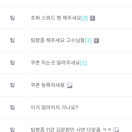
팁
초짜 스쿼드 평 해주세요
[3]
팁
팀평좀 해주세요 고수님들
[2]
팁
쿠폰 치는곳 알려주세요
[2]
팁
쿠폰 등록하세용
팁
이거 얼마까지 가나요?
팁
팀평좀 11강 김문환만 사면 다맞춤 ㅋㅋ