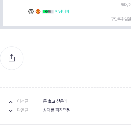
역대/이
박상버미
648
구단주 취임일 
이전글
돈 벌고 싶은데
다음글
상대를 피하면됨