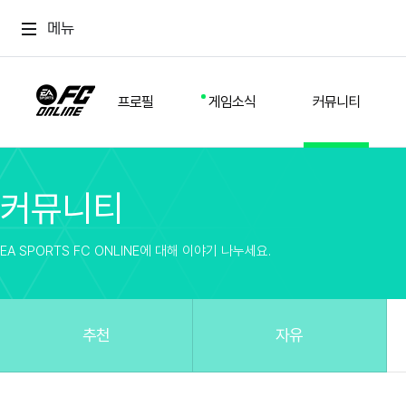
메뉴
프로필
게임소식
커뮤니티
커뮤니티
스쿼드
공지사항
추천
경기 기록
개발자 노트
자유
이적시장
NEXT FIELD
팁
EA SPORTS FC ONLINE에 대해 이야기 나누세요.
커뮤니티
업데이트
질문
친구
이벤트
클럽홍보
방명록
유저 가이드
게임 플레이 버그 제보
구단주 정보
신규 전술 가이드
FC톡
추천
자유
설정
YOUR FIELD