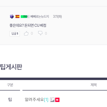
빼빼로는뉴드지
3.11(화)
799
좋은데요? 돈되면 CU 베컴
0
0
답글
1
팁게시판
구분
제목
팁
알려주세요
[1]