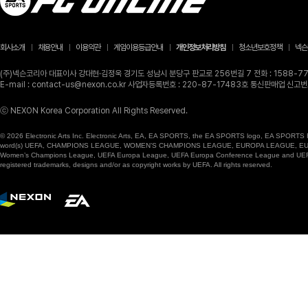
회사소개
채용안내
이용약관
게임이용등급안내
개인정보처리방침
청소년보호정책
넥슨
(주)넥슨코리아 대표이사 강대현·김정욱 경기도 성남시 분당구 판교로 256번길 7 전화 : 1588-770
E-mail : contact-us@nexon.co.kr 사업자등록번호 : 220-87-17483호 통신판매업 신
ⓒ NEXON Korea Corporation All Rights Reserved.
© 2026 Electronic Arts Inc. Electronic Arts, EA, EA SPORTS, the EA SPORTS logo, EA SPORTS FC
word(s) UEFA, CHAMPIONS LEAGUE, WOMEN’S CHAMPIONS LEAGUE, EUROPA LEAGUE, EUROPA
Women’s Champions League, UEFA Europa League, UEFA Europa Conference League and UEFA Supe
registered trademarks, designs and/or as copyright works by UEFA. All rights reserved.