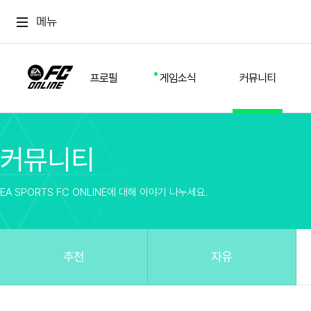
메뉴
프로필
게임소식
커뮤니티
커뮤니티
스쿼드
공지사항
추천
경기 기록
개발자 노트
자유
이적시장
NEXT FIELD
팁
EA SPORTS FC ONLINE에 대해 이야기 나누세요.
커뮤니티
업데이트
질문
친구
이벤트
클럽홍보
방명록
유저 가이드
게임 플레이 버그 제보
구단주 정보
신규 전술 가이드
FC톡
추천
자유
설정
YOUR FIELD