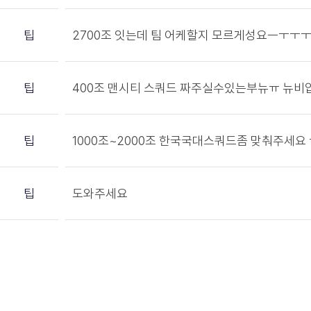
팁
2700조 잇는데 팀 어케할지 모르게성요ㅡㅜㅜ
팁
400조 맨시티 스쿼드 짜주실수있는부뉴ㅠ 뉴
팁
1000조~2000조 한국국대스쿼드좀 맞춰주세요
팁
도와주세요