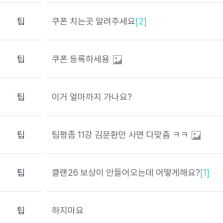
팁
쿠폰 치는곳 알려주세요
[2]
팁
쿠폰 등록하세용
팁
이거 얼마까지 가나요?
팁
팀평좀 11강 김문환만 사면 다맞춤 ㅋㅋ
팁
클랜26 보상이 안들어오는데 어떻게해요?
[1]
팁
하지마요