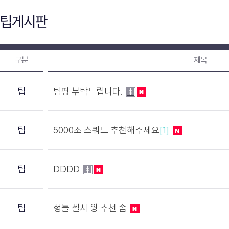
팁게시판
구분
제목
팁
팀평 부탁드립니다.
팁
5000조 스쿼드 추천해주세요
[1]
팁
DDDD
팁
형들 첼시 윙 추천 좀