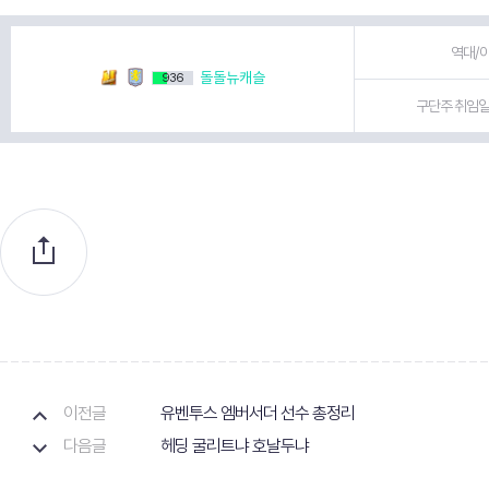
역대/이
돌돌뉴캐슬
936
구단주 취임일 
이전글
유벤투스 엠버서더 선수 총정리
다음글
헤딩 굴리트냐 호날두냐