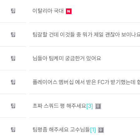
팁
이탈리아 국대
팁
팀갈할 건데 이것들 중 뭐가 제일 괜찮아 보이나
팁
님들아 팀케미 궁금한거 있어요
팁
플레이어스 멤버십 에서 받은 FC가 받기했는데
팁
초짜 스쿼드 평 해주세요
[3]
팁
팀평좀 해주세요 고수님들
[1]