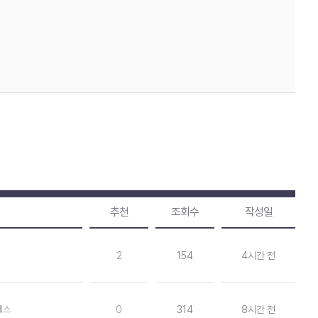
추천
조회수
작성일
2
154
4시간 전
네스
0
314
8시간 전