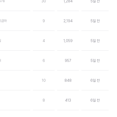
478
30
1,284
5일 전
르금마
9
2,194
5일 전
팀
4
1,059
5일 전
커
6
957
5일 전
10
848
6일 전
8
413
6일 전