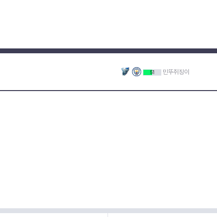
민뚜쥐징이
51