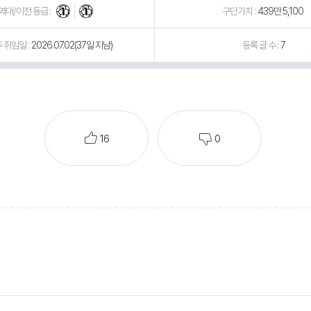
역대/이전 등급 :
구단가치 :
439만 5,100
 취임일 :
2026.07.02(37일 지남)
등록 글 수 :
7
16
0