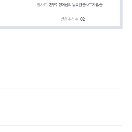
출사표 :
민뚜쥐징이님의 등록된 출사표가 없습니다.
받은 추천 수 :
82