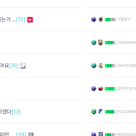
증거아님?
[12]
구멍칭구
2430
1908Inter
3138
엇어요
[15]
Gen15년
226
김루이137
121
하겠다
[13]
POLIZEIB
1028
 죽는다
[26]
뱃길따라20
563