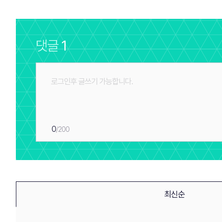
댓글
1
0
/200
최신순