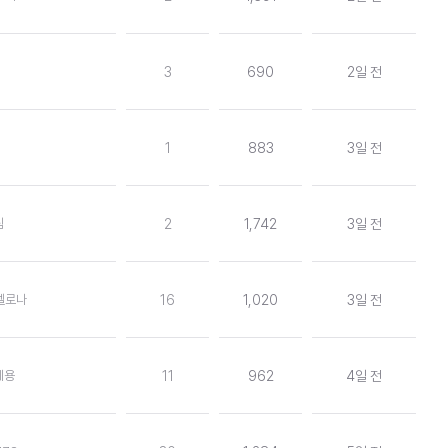
3
690
2일 전
1
883
3일 전
팀
2
1,742
3일 전
르셀로나
16
1,020
3일 전
세용
11
962
4일 전