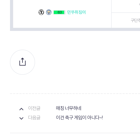
민뚜쥐징이
63
구단주
이전글
매칭 너무하네
다음글
이건 축구 게임이 아니다~!