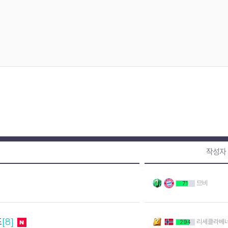
작성자
므비
71
조
[8]
리세클라베
294