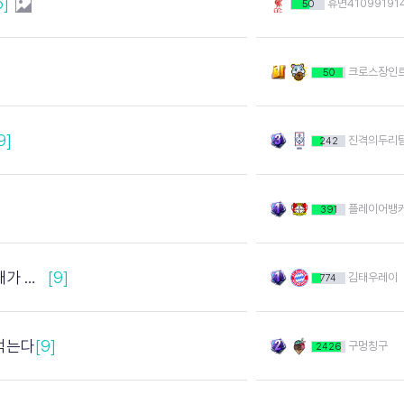
5]
휴면41099191
50
크로스장인
50
9]
진격의두리
242
플레이어뱅
391
한거임
[9]
김태우레이
774
먹는다
[9]
구멍칭구
2426