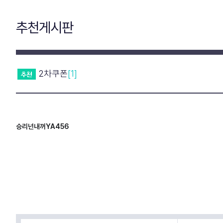
추천게시판
2차쿠폰
[1]
승리넌내꺼YA456