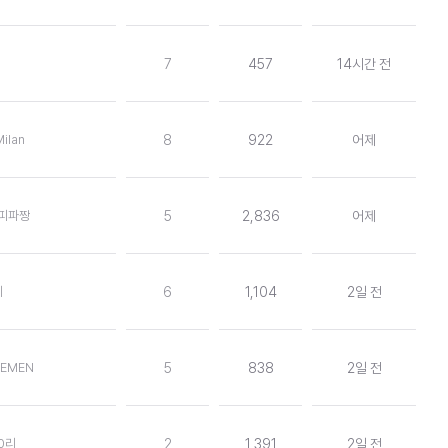
7
457
14시간 전
Milan
8
922
어제
생피파짱
5
2,836
어제
세
6
1,104
2일 전
REMEN
5
838
2일 전
0리
2
1,391
2일 전