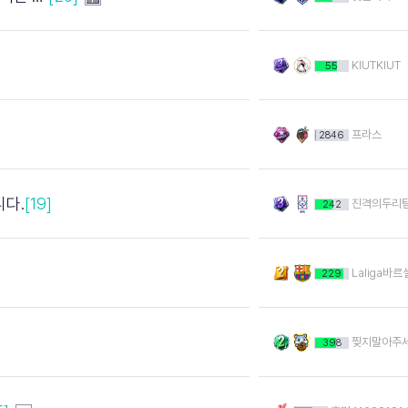
KIUTKIUT
55
프라스
2846
니다.
[19]
진격의두리
242
Laliga바
229
찢지말아주
398