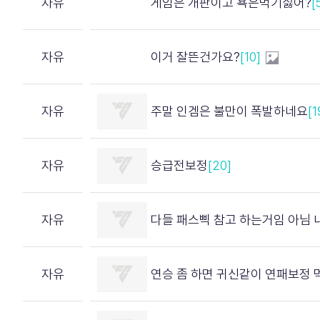
자유
게임은 개판이고 욕은먹기싫어?
[
자유
이거 잘뜬건가요?
[10]
자유
주말 인겜은 불만이 폭발하네요
[1
자유
승급전보정
[20]
자유
다들 패스삑 참고 하는거임 아님 내가 예민
자유
연승 좀 하면 귀신같이 연패보정 