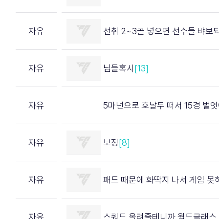
자유
선취 2~3골 넣으면 선수들 뱌보되는거 보정
자유
님들혹시
[13]
자유
5마넌으로 호날두 떠서 15경 벌
자유
보정
[8]
자유
패드 때문에 화딱지 나서 게임 못
자유
스쿼드 올려줄테니까 월드클래스 미만 댓글 달면