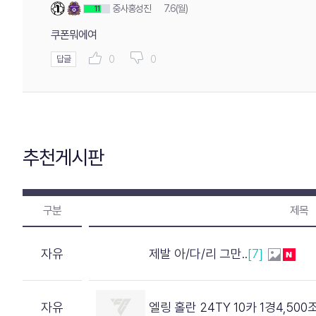
중사홍성진
7.6(월)
11
쿠폰뭐에여
0
0
답글
추천게시판
구분
제목
자유
제발 아/다/리 그만..
[7]
자유
엘링 홀란 24TY 10카 1경4,500