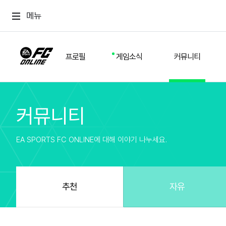
메뉴
프로필
게임소식
커뮤니티
커뮤니티
스쿼드
공지사항
추천
경기 기록
개발자 노트
자유
이적시장
NEXT FIELD
팁
EA SPORTS FC ONLINE에 대해 이야기 나누세요.
커뮤니티
업데이트
질문
친구
이벤트
클럽홍보
방명록
유저 가이드
게임 플레이 버그 제보
구단주 정보
신규 전술 가이드
FC톡
추천
자유
설정
YOUR FIELD