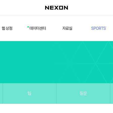
웹 상점
데이터센터
자료실
SPORTS
웹 상점
데일리 차트
다운로드/설치
FSL
멤버십
선수
테스트 구장
넥슨 풋볼
스페셜 상점
팀컬러/감독
Nexon Open API
FCA 대회 신청
마이페이지
랭킹
추가 정보
강화 부스트 도우미
훈련코치/특성 도우미
스쿼드 메이커
팁
질문
스쿼드 피드