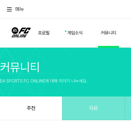
메뉴
프로필
게임소식
커뮤니티
커뮤니티
스쿼드
공지사항
추천
경기 기록
개발자 노트
자유
이적시장
NEXT FIELD
팁
EA SPORTS FC ONLINE에 대해 이야기 나누세요.
커뮤니티
업데이트
질문
친구
이벤트
클럽홍보
방명록
유저 가이드
게임 플레이 버그 제보
구단주 정보
신규 전술 가이드
FC톡
추천
자유
설정
YOUR FIELD