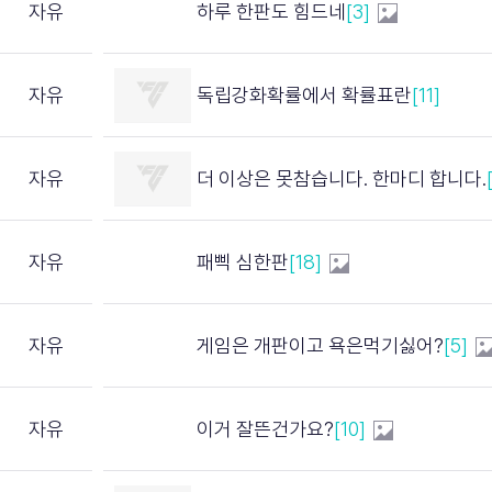
자유
하루 한판도 힘드네
[3]
자유
독립강화확률에서 확률표란
[11]
자유
더 이상은 못참습니다. 한마디 합니다.
자유
패삑 심한판
[18]
자유
게임은 개판이고 욕은먹기싫어?
[5]
자유
이거 잘뜬건가요?
[10]