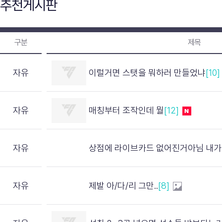
추천게시판
구분
제목
자유
이럴거면 스탯을 뭐하러 만들었냐
[10]
자유
매칭부터 조작인데 뭘
[12]
자유
상점에 라이브카드 없어진거아님 내가찾았음 참고하셈
자유
제발 아/다/리 그만..
[8]