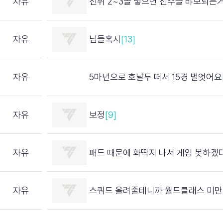
자유
선취 2~3골 넣으면 선수들 뱌보되는거 보정증거아님
자유
님들혹시
[13]
자유
5마넌으로 호날두 떠서 15경 벌엇어요
자유
보정
[9]
자유
패드 때문에 화딱지 나서 게임 못하겠
자유
스쿼드 올려줄테니까 월드클래스 미만 댓글 달면 죽는