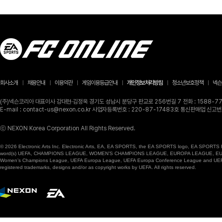
회사소개
채용안내
이용약관
게임이용등급안내
개인정보처리방침
청소년보호정책
넥슨
(주)넥슨코리아 대표이사 강대현·김정욱 경기도 성남시 분당구 판교로 256번길 7 전화 : 1588-770
E-mail : contact-us@nexon.co.kr 사업자등록번호 : 220-87-17483호 통신판매업 신
ⓒ NEXON Korea Corporation All Rights Reserved.
© 2026 Electronic Arts Inc. Electronic Arts, EA, EA SPORTS, the EA SPORTS logo, EA SPORTS FC
word(s) UEFA, CHAMPIONS LEAGUE, WOMEN’S CHAMPIONS LEAGUE, EUROPA LEAGUE, EUROPA
Women’s Champions League, UEFA Europa League, UEFA Europa Conference League and UEFA Supe
registered trademarks, designs and/or as copyright works by UEFA. All rights reserved.