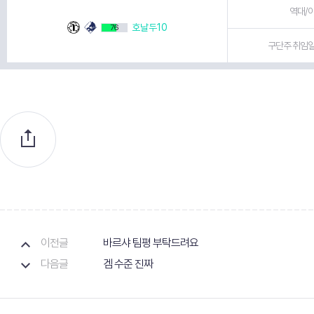
역대/이
호날두10
76
구단주 취임일 
이전글
바르샤 팀평 부탁드려요
다음글
겜 수준 진짜