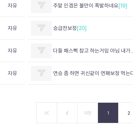
자유
주말 인겜은 불만이 폭발하네요
[19]
자유
승급전보정
[20]
자유
다들 패스삑 참고 하는거임 아님 내가 예민한거임
자유
연승 좀 하면 귀신같이 연패보정 먹는
이전
1
2