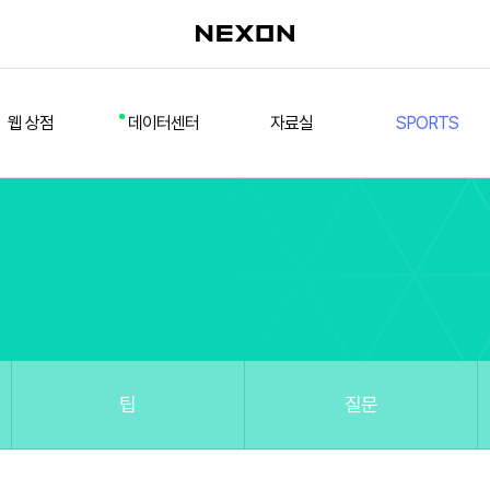
웹 상점
데이터센터
자료실
SPORTS
웹 상점
데일리 차트
다운로드/설치
FSL
멤버십
선수
테스트 구장
넥슨 풋볼
스페셜 상점
팀컬러/감독
Nexon Open API
FCA 대회 신청
마이페이지
랭킹
추가 정보
강화 부스트 도우미
훈련코치/특성 도우미
스쿼드 메이커
팁
질문
스쿼드 피드