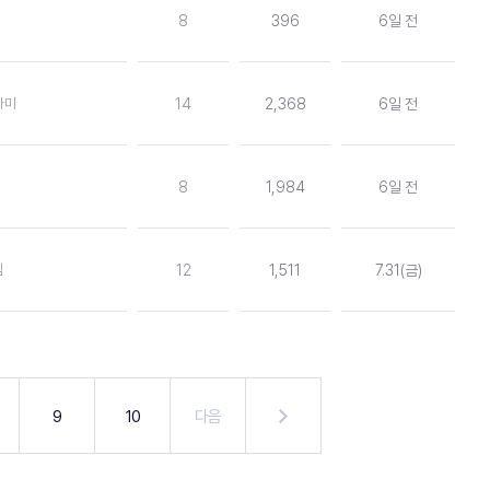
8
396
6일 전
사미
14
2,368
6일 전
8
1,984
6일 전
겜
12
1,511
7.31(금)
9
10
다음