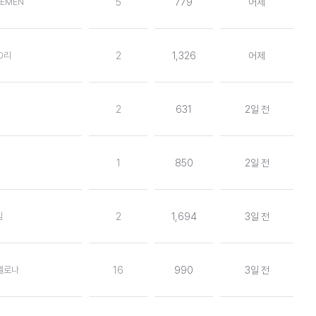
REMEN
5
779
어제
0리
2
1,326
어제
2
631
2일 전
1
850
2일 전
팀
2
1,694
3일 전
르셀로나
16
990
3일 전