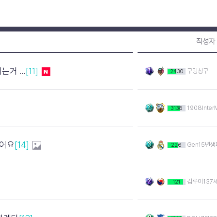
작성자
증거아님?
[11]
구멍칭구
2430
1908Inter
3138
엇어요
[14]
Gen15년
226
김루이137
121