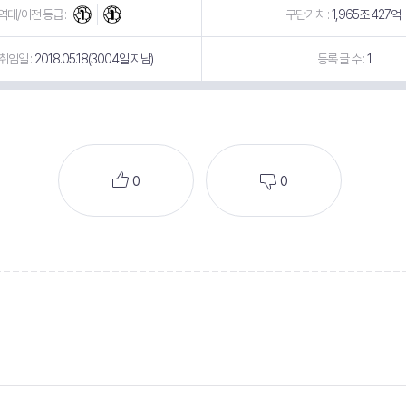
역대/이전 등급 :
구단가치 :
1,965조 427억
취임일 :
2018.05.18(3004일 지남)
등록 글 수 :
1
0
0