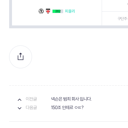
피올리
262
구단주 
이전글
넥슨은 범죄 회사 입니다.
다음글
150조 인테르 ㅇㄸ?