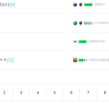
먹는다
[9]
구멍칭구
2426
]
나가사와마
632
어케하란거야
538
ㅋㅋ
[12]
가끔하는비응쉰
144
2
3
4
5
6
7
8