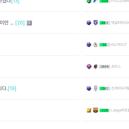
하겠다
[13]
POLIZEIB
1028
 죽는다
[26]
뱃길따라20
563
KIUTKIUT
55
프라스
2846
니다.
[19]
진격의두리
242
Laliga바
229