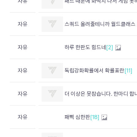
자유
패드 때문에 화딱지 나서 게임 못
자유
스쿼드 올려줄테니까 월드클래스 미만 댓글 달면
자유
하루 한판도 힘드네
[2]
자유
독립강화확률에서 확률표란
[11]
자유
더 이상은 못참습니다. 한마디 합
자유
패삑 심한판
[18]