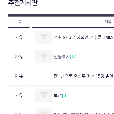
추천게시판
구분
제목
자유
선취 2~3골 넣으면 선수들 뱌보되는거 보정
자유
님들혹시
[12]
자유
5마넌으로 호날두 떠서 15경 벌
자유
보정
[8]