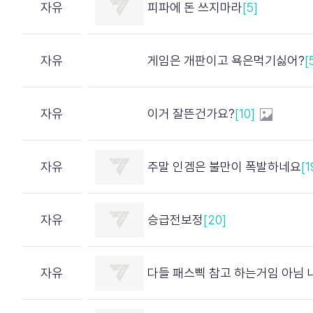
자유
피파에 돈 쓰지마라
[5]
자유
게임은 개판이고 욕은먹기싫어?
[
자유
이거 잘뜬건가요?
[10]
자유
주말 인겜은 불만이 폭발하네요
[1
자유
승급전보정
[20]
자유
다들 패스삑 참고 하는거임 아님 내가 예민