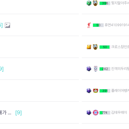
찢지말아주
398
5]
휴면41099191
50
크로스장인
50
9]
진격의두리
242
플레이어뱅
391
한거임
[9]
김태우레이
774