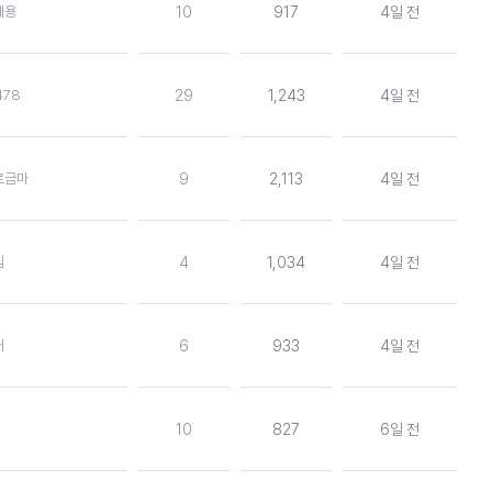
세용
10
917
4일 전
478
29
1,243
4일 전
르금마
9
2,113
4일 전
팀
4
1,034
4일 전
커
6
933
4일 전
10
827
6일 전