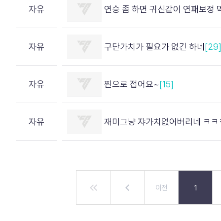
자유
연승 좀 하면 귀신같이 연패보정 
자유
구단가치가 필요가 없긴 하네
[29
자유
찐으로 접어요~
[15]
자유
재미그냥 쟈가치없어버리네 ㅋㅋ
이전
1