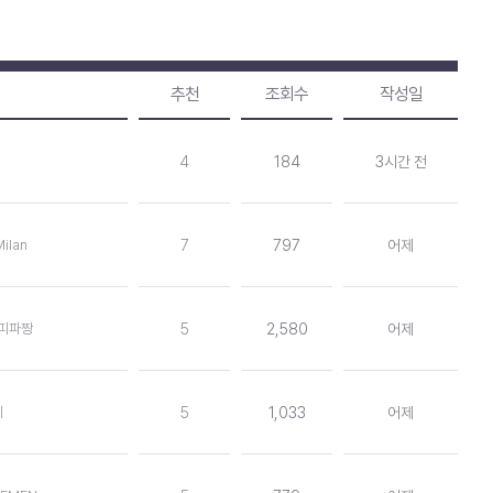
추천
조회수
작성일
4
184
3시간 전
Milan
7
797
어제
생피파짱
5
2,580
어제
세
5
1,033
어제