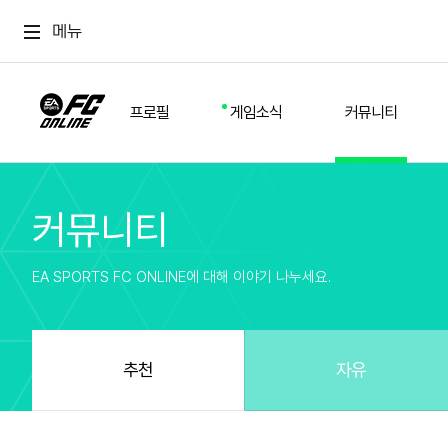
메뉴
프로필
게임소식
커뮤니티
커뮤니티
스쿼드
공지사항
추천
경기 기록
개발자 노트
자유
이적시장
NEXT FIELD
팁
EA SPORTS FC ONLINE에 대해 이야기 나누세요.
커뮤니티
업데이트
질문
친구
이벤트
클럽홍보
방명록
유저 가이드
게임 플레이 버그 제보
구단주 정보
신규 전술 가이드
FC톡
추천
자유
설정
YOUR FIELD