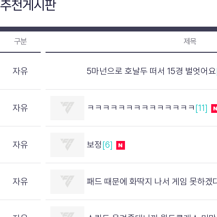
추천게시판
구분
제목
자유
5마넌으로 호날두 떠서 15경 벌엇어요
자유
ㅋㅋㅋㅋㅋㅋㅋㅋㅋㅋㅋㅋㅋㅋ
[11]
자유
보정
[6]
자유
패드 때문에 화딱지 나서 게임 못하겠