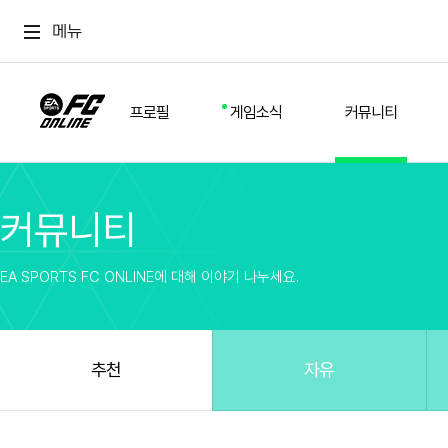
메뉴
프로필
게임소식
커뮤니티
커뮤니티
스쿼드
공지사항
추천
경기 기록
개발자 노트
자유
이적시장
NEXT FIELD
팁
EA SPORTS FC ONLINE에 대해 이야기 나누세요.
커뮤니티
업데이트
질문
친구
이벤트
클럽홍보
방명록
유저 가이드
게임 플레이 버그 제보
구단주 정보
신규 전술 가이드
FC톡
추천
자유
설정
YOUR FIELD