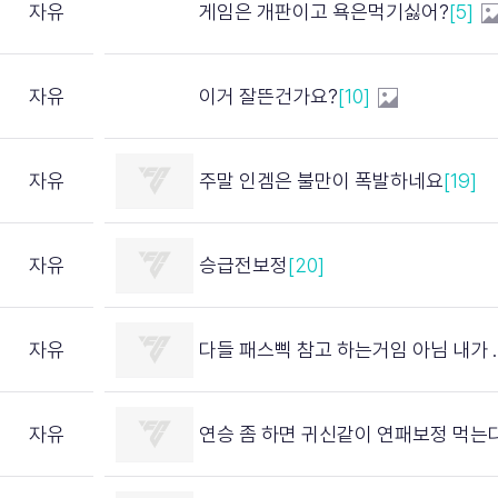
자유
게임은 개판이고 욕은먹기싫어?
[5]
자유
이거 잘뜬건가요?
[10]
자유
주말 인겜은 불만이 폭발하네요
[19]
자유
승급전보정
[20]
자유
다들 패스삑 참고 하는거임 아님 내가 예민한거임
자유
연승 좀 하면 귀신같이 연패보정 먹는