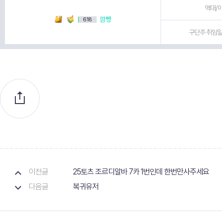
역대/이
깜빵
618
구단주 취임일 
이전글
25토츠 조르디알바 7카 1번인데 한번만사주세요
다음글
복귀유저