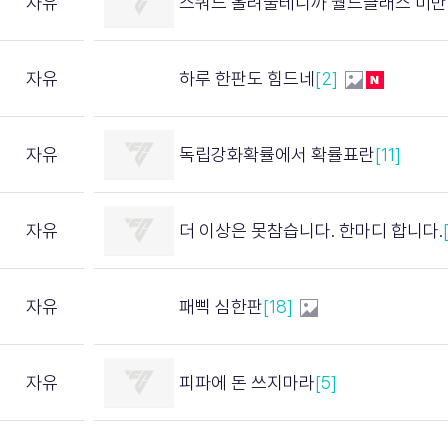
자유
스쿼드 올려줄테니까 월드클래스 미만 댓글 달면 죽는
자유
하루 한판도 힘드네
[2]
자유
독립강화확률에서 확률표란
[11]
자유
더 이상은 못참습니다. 한마디 합니다.
자유
패삑 심한판
[18]
자유
피파에 돈 쓰지마라
[5]