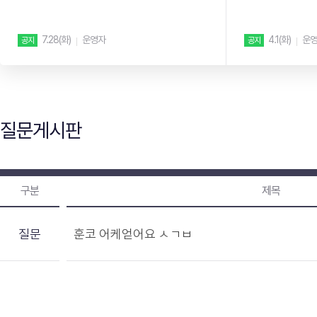
립니다. ...
부 잘못 ...
7.28(화)
운영자
4.1(화)
운
공지
공지
질문게시판
구분
제목
질문
훈코 어케얻어요 ㅅㄱㅂ