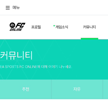
메뉴
프로필
게임소식
커뮤니티
커뮤니티
스쿼드
공지사항
추천
경기 기록
개발자 노트
자유
이적시장
NEXT FIELD
팁
EA SPORTS FC ONLINE에 대해 이야기 나누세요.
커뮤니티
업데이트
질문
친구
이벤트
클럽홍보
방명록
유저 가이드
게임 플레이 버그 제보
구단주 정보
신규 전술 가이드
FC톡
추천
자유
설정
YOUR FIELD