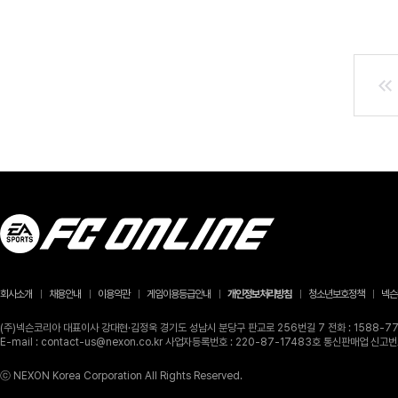
회사소개
채용안내
이용약관
게임이용등급안내
개인정보처리방침
청소년보호정책
넥슨
(주)넥슨코리아 대표이사 강대현·김정욱 경기도 성남시 분당구 판교로 256번길 7 전화 : 1588-770
E-mail : contact-us@nexon.co.kr 사업자등록번호 : 220-87-17483호 통신판매업 신
ⓒ NEXON Korea Corporation All Rights Reserved.