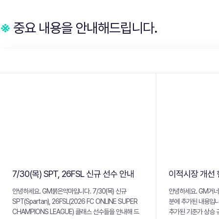
※
중요 내용을 안내해드립니다.
7/30(목) SPT, 26FSL 신규 선수 안내
이적시장 개선 
안녕하세요. GM붉은악마입니다. 7/30(목) 신규
안녕하세요. GM거너스입
SPT(Spartan), 26FSL(2026 FC ONLINE SUPER
분에 추가된 내용입니다.
CHAMPIONS LEAGUE) 클래스 선수들을 안내해 드
추가된 기준가 상승 