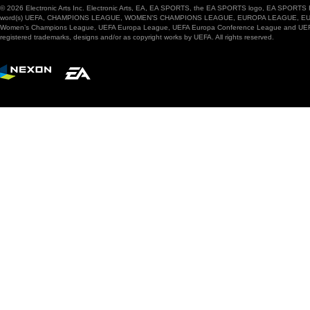
© 2026 Electronic Arts Inc. Electronic Arts, EA, EA SPORTS, the EA SPORTS logo, EA SPORTS FC
word(s) UEFA, CHAMPIONS LEAGUE, WOMEN’S CHAMPIONS LEAGUE, EUROPA LEAGUE, EUROPA
Women’s Champions League, UEFA Europa League, UEFA Europa Conference League and UEFA Supe
registered trademarks, designs and/or as copyright works by UEFA. All rights reserved.