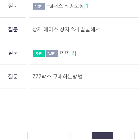
질문
Fsl패스 최종보상
[1]
질문
상자 에이스 상자 2개 발굴해서
질문
ㅉㅉ
[2]
질문
777박스 구매하는방법