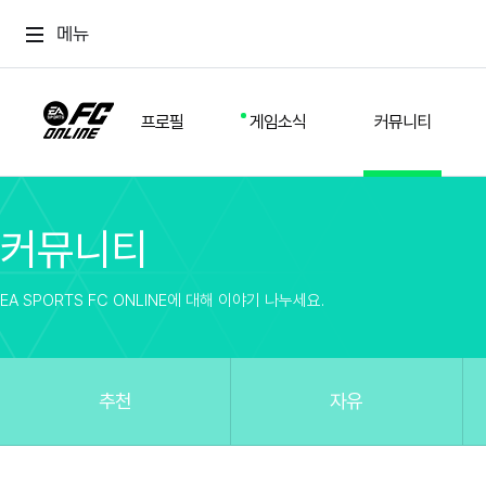
메뉴
프로필
게임소식
커뮤니티
커뮤니티
스쿼드
공지사항
추천
경기 기록
개발자 노트
자유
이적시장
NEXT FIELD
팁
EA SPORTS FC ONLINE에 대해 이야기 나누세요.
커뮤니티
업데이트
질문
친구
이벤트
클럽홍보
방명록
유저 가이드
게임 플레이 버그 제보
구단주 정보
신규 전술 가이드
FC톡
추천
자유
설정
YOUR FIELD