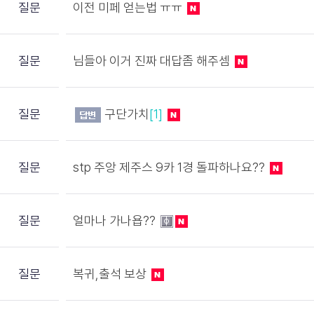
질문
이전 미페 얻는법 ㅠㅠ
질문
님들아 이거 진짜 대답좀 해주셈
질문
구단가치
[1]
질문
stp 주앙 제주스 9카 1경 돌파하나요??
질문
얼마나 가나욥??
질문
복귀,출석 보상