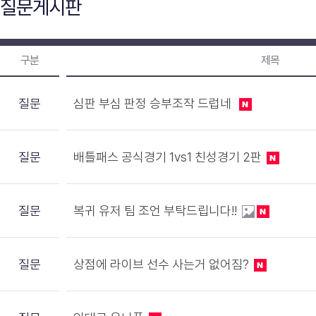
질문게시판
구분
제목
질문
심판 부심 판정 승부조작 드럽네
질문
배틀패스 공식경기 1vs1 친성경기 2판
질문
복귀 유저 팀 조언 부탁드립니다!!
질문
상점에 라이브 선수 사는거 없어짐?