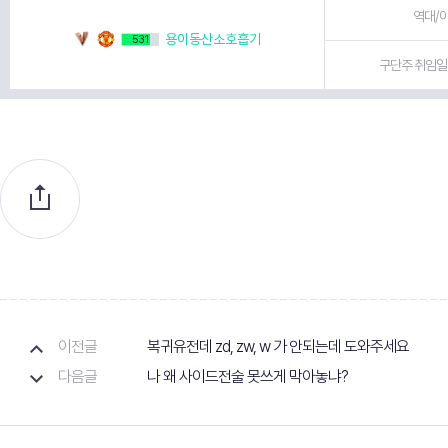
역대/이
용이동산소호흡기
531
구단주 취임일 
이전글
복귀유전데 zd, zw, w 가 안되는데 도와주세요
다음글
나 왜 사이드전술 못쓰게 막아놓냐?