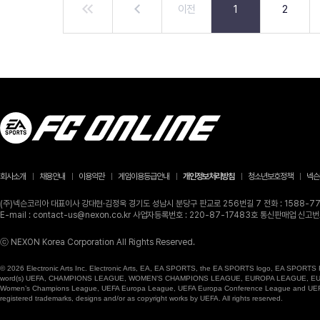
이전
1
2
회사소개
채용안내
이용약관
게임이용등급안내
개인정보처리방침
청소년보호정책
넥슨
(주)넥슨코리아 대표이사 강대현·김정욱 경기도 성남시 분당구 판교로 256번길 7 전화 : 1588-770
E-mail : contact-us@nexon.co.kr 사업자등록번호 : 220-87-17483호 통신판매업 신
ⓒ NEXON Korea Corporation All Rights Reserved.
© 2026 Electronic Arts Inc. Electronic Arts, EA, EA SPORTS, the EA SPORTS logo, EA SPORTS FC
word(s) UEFA, CHAMPIONS LEAGUE, WOMEN’S CHAMPIONS LEAGUE, EUROPA LEAGUE, EUROPA
Women’s Champions League, UEFA Europa League, UEFA Europa Conference League and UEFA Supe
registered trademarks, designs and/or as copyright works by UEFA. All rights reserved.