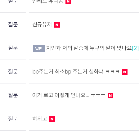
질문
인테르 유니폼
질문
신규유저
질문
지인과 저의 말중에 누구의 말이 맞나요
[2]
질문
bp주는거 최소bp 주는거 실화냐 ㅋㅋㅋ
질문
이거 로고 어떻게 얻나요....ㅜㅜㅜ
질문
히위고