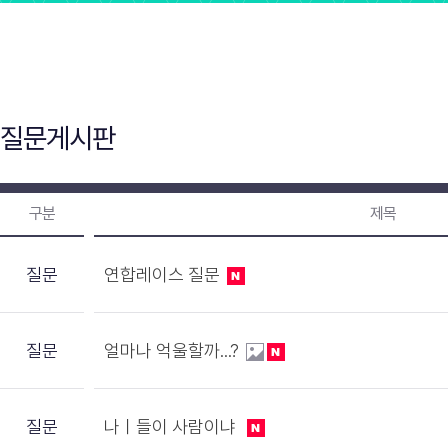
질문게시판
구분
제목
질문
연합레이스 질문
질문
얼마나 억울할까...?
질문
나ㅣ들이 사람이냐