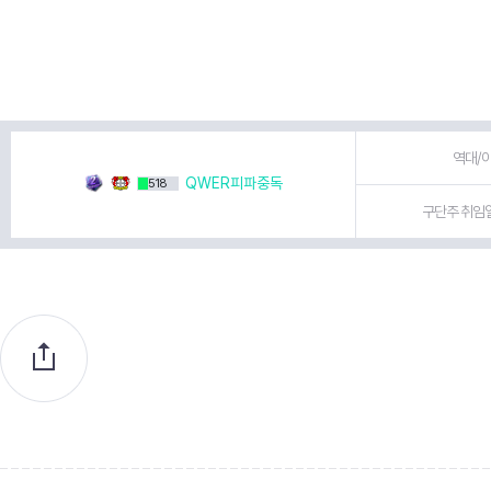
역대/이
QWER피파중독
518
구단주 취임일