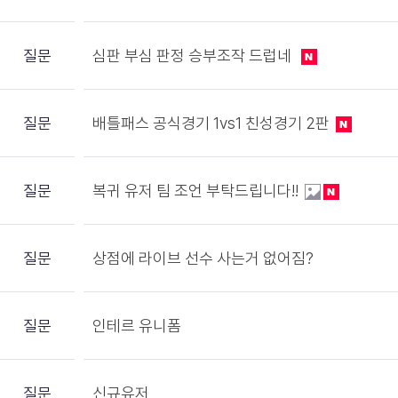
질문
심판 부심 판정 승부조작 드럽네
질문
배틀패스 공식경기 1vs1 친성경기 2판
질문
복귀 유저 팀 조언 부탁드립니다!!
질문
상점에 라이브 선수 사는거 없어짐?
질문
인테르 유니폼
질문
신규유저