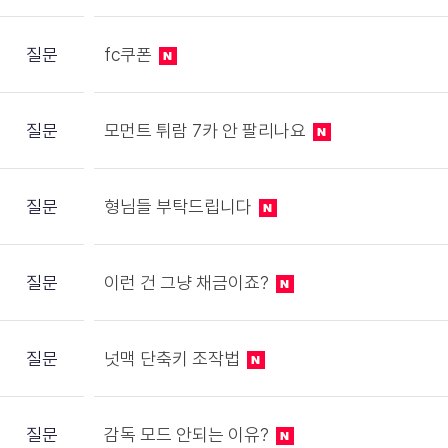
질문
fc쿠폰
질문
모먼트 튀람 7카 안 팔리나요
질문
형님들 부탁드립니다
질문
이런 건 그냥 채금이죠?
질문
넛맥 단축키 조작법
질문
감독 모드 안되는 이유?