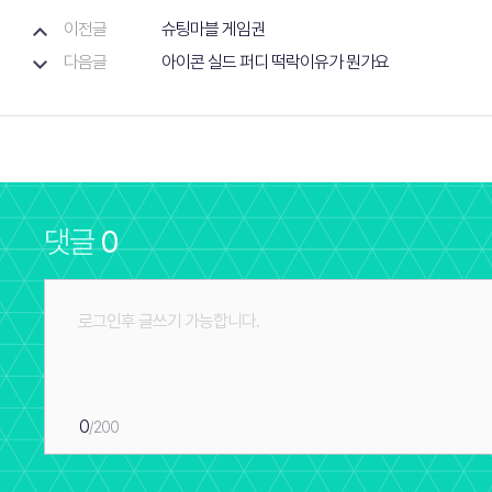
이전글
슈팅마블 게임권
다음글
아이콘 실드 퍼디 떡락이유가 뭔가요
댓글
0
0
/200