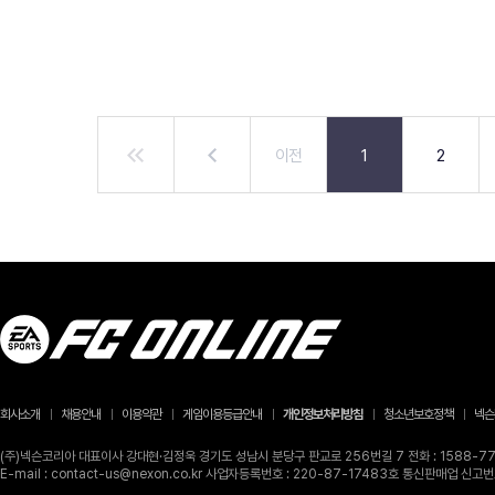
이전
1
2
회사소개
채용안내
이용약관
게임이용등급안내
개인정보처리방침
청소년보호정책
넥슨
(주)넥슨코리아 대표이사 강대현·김정욱 경기도 성남시 분당구 판교로 256번길 7 전화 : 1588-770
E-mail : contact-us@nexon.co.kr 사업자등록번호 : 220-87-17483호 통신판매업 신