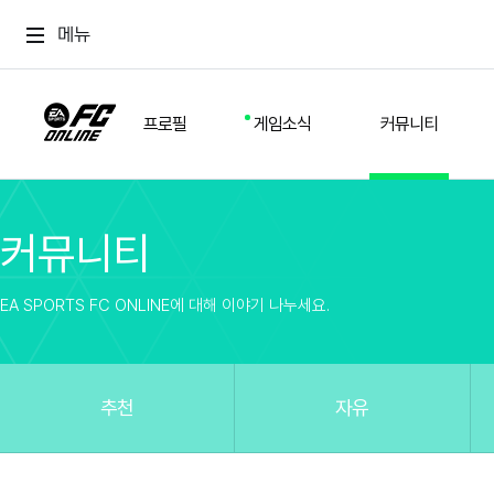
메뉴
프로필
게임소식
커뮤니티
커뮤니티
스쿼드
공지사항
추천
경기 기록
개발자 노트
자유
이적시장
NEXT FIELD
팁
EA SPORTS FC ONLINE에 대해 이야기 나누세요.
커뮤니티
업데이트
질문
친구
이벤트
클럽홍보
방명록
유저 가이드
게임 플레이 버그 제보
구단주 정보
신규 전술 가이드
FC톡
추천
자유
설정
YOUR FIELD