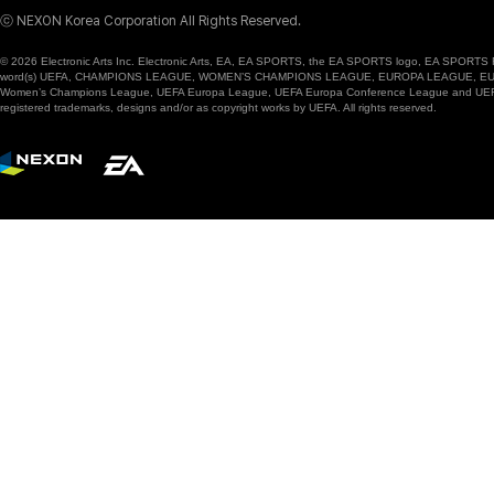
ⓒ NEXON Korea Corporation All Rights Reserved.
© 2026 Electronic Arts Inc. Electronic Arts, EA, EA SPORTS, the EA SPORTS logo, EA SPORTS FC
word(s) UEFA, CHAMPIONS LEAGUE, WOMEN’S CHAMPIONS LEAGUE, EUROPA LEAGUE, EUROPA
Women’s Champions League, UEFA Europa League, UEFA Europa Conference League and UEFA Supe
registered trademarks, designs and/or as copyright works by UEFA. All rights reserved.