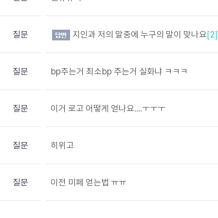
질문
지인과 저의 말중에 누구의 말이 맞나요
[2]
질문
bp주는거 최소bp 주는거 실화냐 ㅋㅋㅋ
질문
이거 로고 어떻게 얻나요....ㅜㅜㅜ
질문
히위고
질문
이전 미페 얻는법 ㅠㅠ