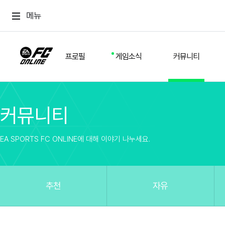
메뉴
프로필
게임소식
커뮤니티
커뮤니티
스쿼드
공지사항
추천
경기 기록
개발자 노트
자유
이적시장
NEXT FIELD
팁
EA SPORTS FC ONLINE에 대해 이야기 나누세요.
커뮤니티
업데이트
질문
친구
이벤트
클럽홍보
방명록
유저 가이드
게임 플레이 버그 제보
구단주 정보
신규 전술 가이드
FC톡
추천
자유
설정
YOUR FIELD