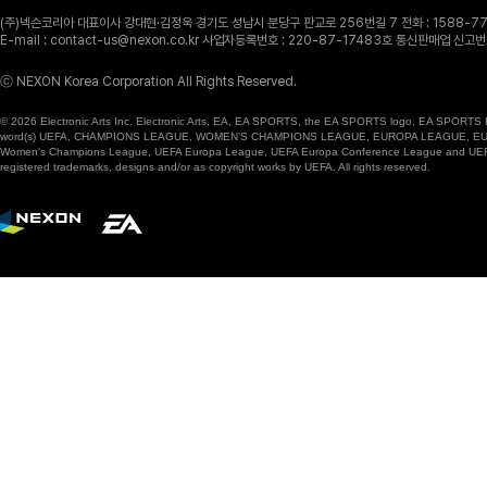
(주)넥슨코리아 대표이사 강대현·김정욱 경기도 성남시 분당구 판교로 256번길 7 전화 : 1588-770
E-mail : contact-us@nexon.co.kr 사업자등록번호 : 220-87-17483호 통신판매업 신
ⓒ NEXON Korea Corporation All Rights Reserved.
© 2026 Electronic Arts Inc. Electronic Arts, EA, EA SPORTS, the EA SPORTS logo, EA SPORTS FC
word(s) UEFA, CHAMPIONS LEAGUE, WOMEN’S CHAMPIONS LEAGUE, EUROPA LEAGUE, EUROPA
Women’s Champions League, UEFA Europa League, UEFA Europa Conference League and UEFA Supe
registered trademarks, designs and/or as copyright works by UEFA. All rights reserved.