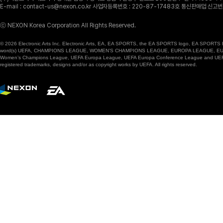
E-mail : contact-us@nexon.co.kr 사업자등록번호 : 220-87-17483호 통신판매업 신
ⓒ NEXON Korea Corporation All Rights Reserved.
© 2026 Electronic Arts Inc. Electronic Arts, EA, EA SPORTS, the EA SPORTS logo, EA SPORTS FC
word(s) UEFA, CHAMPIONS LEAGUE, WOMEN’S CHAMPIONS LEAGUE, EUROPA LEAGUE, EUROPA
Women’s Champions League, UEFA Europa League, UEFA Europa Conference League and UEFA Supe
registered trademarks, designs and/or as copyright works by UEFA. All rights reserved.