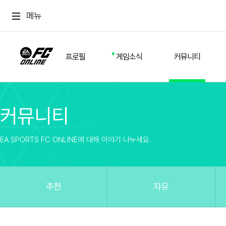
메뉴
프로필
게임소식
커뮤니티
커뮤니티
스쿼드
공지사항
추천
경기 기록
개발자 노트
자유
이적시장
NEXT FIELD
팁
EA SPORTS FC ONLINE에 대해 이야기 나누세요.
커뮤니티
업데이트
질문
친구
이벤트
클럽홍보
방명록
유저 가이드
게임 플레이 버그 제보
구단주 정보
신규 전술 가이드
FC톡
추천
자유
설정
YOUR FIELD