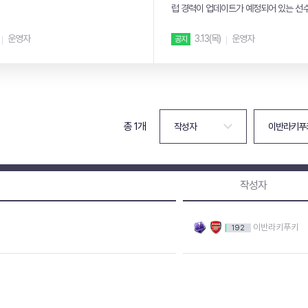
럽 경력이 업데이트가 예정되어 있는 선
내 드립니다....
운영자
3.13(목)
운영자
공지
총 1개
작성자
이반라키푸키
192