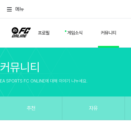
메뉴
프로필
게임소식
커뮤니티
커뮤니티
스쿼드
공지사항
추천
경기 기록
개발자 노트
자유
이적시장
NEXT FIELD
팁
EA SPORTS FC ONLINE에 대해 이야기 나누세요.
커뮤니티
업데이트
질문
친구
이벤트
클럽홍보
방명록
유저 가이드
게임 플레이 버그 제보
구단주 정보
신규 전술 가이드
FC톡
추천
자유
설정
YOUR FIELD