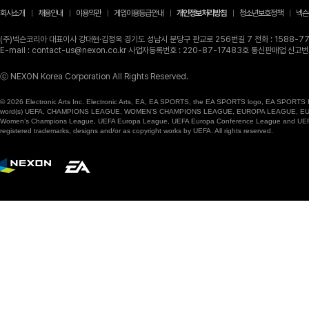
회사소개
채용안내
이용약관
게임이용등급안내
개인정보처리방침
청소년보호정책
넥슨
(주)넥슨코리아 대표이사 강대현·김정욱 경기도 성남시 분당구 판교로 256번길 7 전화 : 1588-770
E-mail : contact-us@nexon.co.kr 사업자등록번호 : 220-87-17483호 통신판매업 신
ⓒ NEXON Korea Corporation All Rights Reserved.
© 2026 Electronic Arts Inc. Electronic Arts, EA, EA SPORTS, the EA SPORTS logo, EA SPORTS FC
word(s) UEFA, CHAMPIONS LEAGUE, WOMEN’S CHAMPIONS LEAGUE, EUROPA LEAGUE, EUROPA
Women’s Champions League, UEFA Europa League, UEFA Europa Conference League and UEFA Supe
registered trademarks, designs and/or as copyright works by UEFA. All rights reserved.