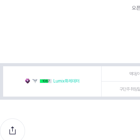
오
역대/이
Lumix휘레데터
1087
구단주 취임일 