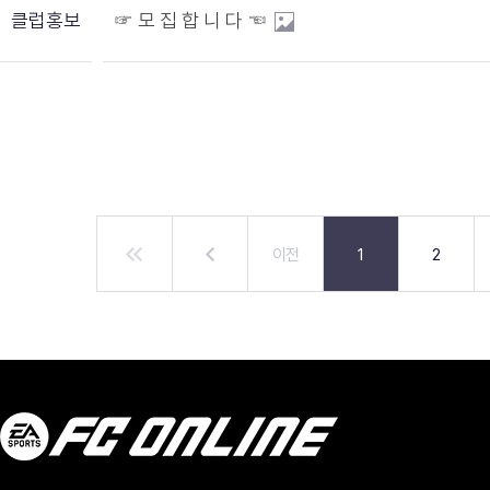
클럽홍보
☞ 모 집 합 니 다 ☜
이전
1
2