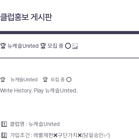
클럽홍보 게시판
🏆 뉴캐슬United 🏆 모집 중 ⭕
🏆 뉴캐슬United 🏆 모집 중
⭕
Write History. Play 뉴캐슬United.
1️⃣
클럽명 : 뉴캐슬
United
2️⃣
가입조건 : 레벨제한❌구단가치
❌
(
당일승인✅)