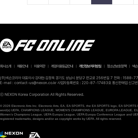
회사소개
채용안내
이용약관
게임이용등급안내
개인정보처리방침
청소년보호정책
넥슨
(주)넥슨코리아 대표이사 강대현·김정욱 경기도 성남시 분당구 판교로 256번길 7 전화 : 1588-770
E-mail : contact-us@nexon.co.kr 사업자등록번호 : 220-87-17483호 통신판매업 신
ⓒ NEXON Korea Corporation All Rights Reserved.
© 2026 Electronic Arts Inc. Electronic Arts, EA, EA SPORTS, the EA SPORTS logo, EA SPORTS FC
word(s) UEFA, CHAMPIONS LEAGUE, WOMEN’S CHAMPIONS LEAGUE, EUROPA LEAGUE, EUROPA
Women’s Champions League, UEFA Europa League, UEFA Europa Conference League and UEFA Supe
registered trademarks, designs and/or as copyright works by UEFA. All rights reserved.