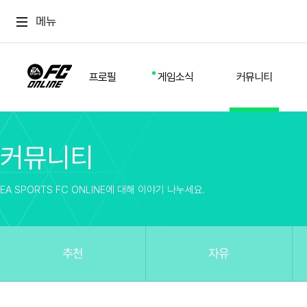
메뉴
프로필
게임소식
커뮤니티
커뮤니티
스쿼드
공지사항
추천
경기 기록
개발자 노트
자유
이적시장
NEXT FIELD
팁
EA SPORTS FC ONLINE에 대해 이야기 나누세요.
커뮤니티
업데이트
질문
친구
이벤트
클럽홍보
방명록
유저 가이드
게임 플레이 버그 제보
구단주 정보
신규 전술 가이드
FC톡
추천
자유
설정
YOUR FIELD