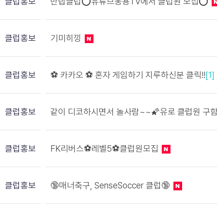
클럽홍보
만랩클럽⭕유튜브웅용TV에서 클럽원 모집⭕
클럽홍보
기미히낑
클럽홍보
⚽️ 카카오 ⚽️ 혼자 게임하기 지루하신분 클릭!!
[1]
클럽홍보
같이 디코하시면서 놀사람~~🌠유로 클럽원 구함
클럽홍보
FK리버스⚽레벨5⚽클럽원모집
클럽홍보
🔞매너축구, SenseSoccer 클럽🔞