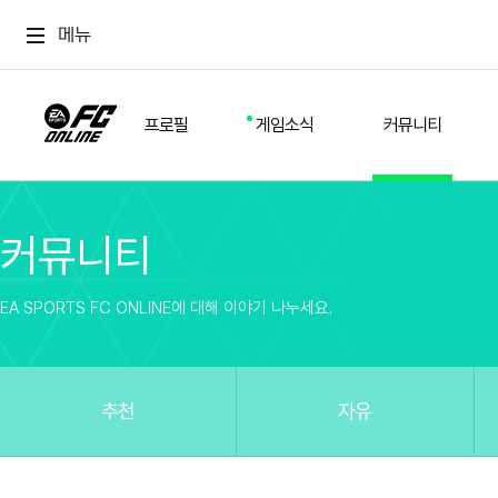
메뉴
프로필
게임소식
커뮤니티
커뮤니티
스쿼드
공지사항
추천
경기 기록
개발자 노트
자유
이적시장
NEXT FIELD
팁
EA SPORTS FC ONLINE에 대해 이야기 나누세요.
커뮤니티
업데이트
질문
친구
이벤트
클럽홍보
방명록
유저 가이드
게임 플레이 버그 제보
구단주 정보
신규 전술 가이드
FC톡
추천
자유
설정
YOUR FIELD