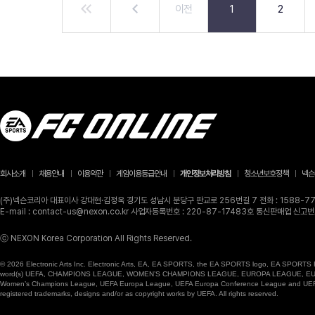
이전
1
2
회사소개
채용안내
이용약관
게임이용등급안내
개인정보처리방침
청소년보호정책
넥슨
(주)넥슨코리아 대표이사 강대현·김정욱 경기도 성남시 분당구 판교로 256번길 7 전화 : 1588-770
E-mail : contact-us@nexon.co.kr 사업자등록번호 : 220-87-17483호 통신판매업 신
ⓒ NEXON Korea Corporation All Rights Reserved.
© 2026 Electronic Arts Inc. Electronic Arts, EA, EA SPORTS, the EA SPORTS logo, EA SPORTS FC
word(s) UEFA, CHAMPIONS LEAGUE, WOMEN’S CHAMPIONS LEAGUE, EUROPA LEAGUE, EUROPA
Women’s Champions League, UEFA Europa League, UEFA Europa Conference League and UEFA Supe
registered trademarks, designs and/or as copyright works by UEFA. All rights reserved.