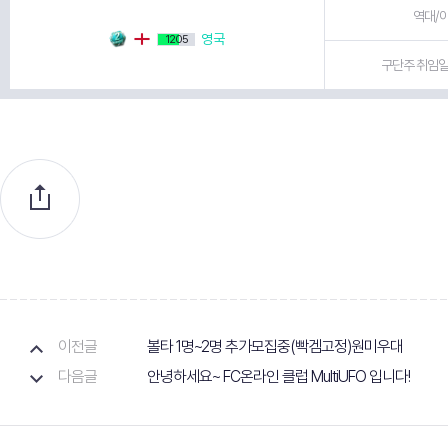
역대/이
영국
1205
구단주 취임일 
이전글
볼타 1명~2명 추가모집중(빡겜고정)원미우대
다음글
안녕하세요~ FC온라인 클럽 MultiUFO 입니다!