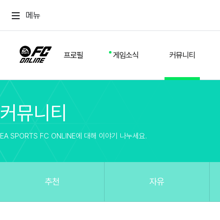
메뉴
프로필
게임소식
커뮤니티
커뮤니티
스쿼드
공지사항
추천
경기 기록
개발자 노트
자유
이적시장
NEXT FIELD
팁
EA SPORTS FC ONLINE에 대해 이야기 나누세요.
커뮤니티
업데이트
질문
친구
이벤트
클럽홍보
방명록
유저 가이드
게임 플레이 버그 제보
구단주 정보
신규 전술 가이드
FC톡
추천
자유
설정
YOUR FIELD