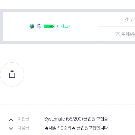
역대/이
비치스키
5098
구단주 취임일 
이전글
Systematic (56/200) 클럽원 모집중
다음글
🔥내맘속0순위🔥 클럽원모집합니다