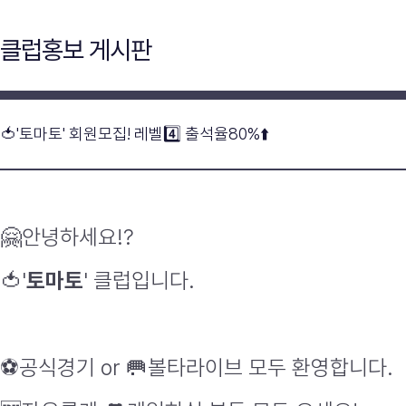
클럽홍보 게시판
🍅'토마토' 회원모집! 레벨4️⃣ 출석율80%⬆️
🤗
안녕하세요
!?
🍅
'
토마토
'
클럽입니다
.
⚽
공식경기
or
🥅
볼타라이브
모두 환영합니다
.