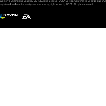
Women’s Champions League, UEFA Europa League, UEFA Europa Conference League and UEFA Supe
registered trademarks, designs and/or as copyright works by UEFA. All rights reserved.