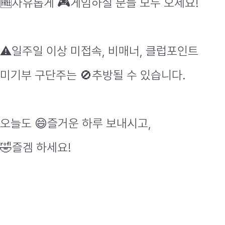
🆓
자유롭게
🎮
게임하실 분들 모두 오세요
!
⚠
일주일 이상 미접속
,
비매너
,
클럽포인트
미기부 구단주는
🚫
추방될 수 있습니다
.
오늘도
😄
즐거운 하루 보내시고
,
🤣
즐겜 하세요
!